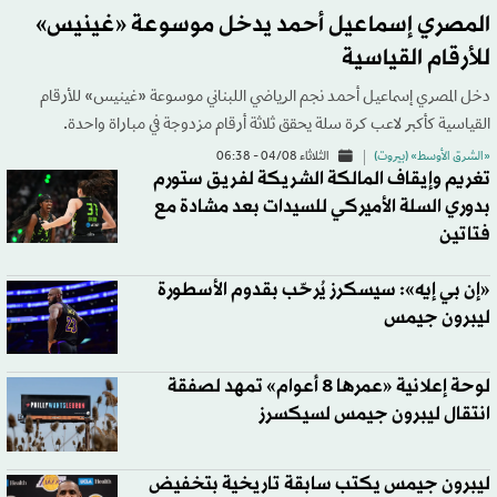
المصري إسماعيل أحمد يدخل موسوعة «غينيس»
للأرقام القياسية
دخل المصري إسماعيل أحمد نجم الرياضي اللبناني موسوعة «غينيس» للأرقام
القياسية كأكبر لاعب كرة سلة يحقق ثلاثة أرقام مزدوجة في مباراة واحدة.
«الشرق الأوسط» (بيروت)
الثلاثاء 04/08 - 06:38
تغريم وإيقاف المالكة الشريكة لفريق ستورم
بدوري السلة الأميركي للسيدات بعد مشادة مع
فتاتين
«إن بي إيه»: سيسكرز يُرحّب بقدوم الأسطورة
ليبرون جيمس
لوحة إعلانية «عمرها 8 أعوام» تمهد لصفقة
انتقال ليبرون جيمس لسيكسرز
ليبرون جيمس يكتب سابقة تاريخية بتخفيض