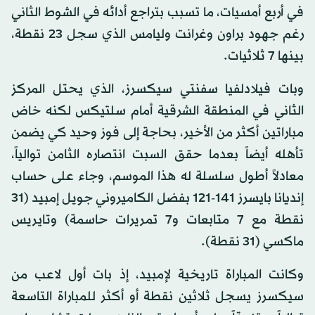
في أربع أمسيات، ما تسبب بتراجع أدائه في الشوط الثاني
رغم جهود براون وغرانت وليامس الذي سجل 23 نقطة،
بينها 7 ثلاثيات.
وبات فيلادلفيا سفنتي سيكسرز، الذي يحتل المركز
الثاني في المنطقة الشرقية أمام سلتيكس لكنه خاض
مباراتين أكثر من الأخير، بحاجة إلى فوز وحيد كي يضمن
تأهله أيضاً بعدما حقق السبت انتصاره الثامن توالياً،
معادلاً أطول سلسلة له هذا الموسم، وجاء على حساب
إنديانا بايسرز 141-121 بفضل الكاميروني جويل إمبيد (31
نقطة مع 7 متابعات و7 تمريرات حاسمة) وتايريس
ماكسي (31 نقطة).
وكانت المباراة تاريخية لإمبيد، إذ بات أول لاعب من
سيكسرز يسجل ثلاثين نقطة أو أكثر للمباراة التاسعة