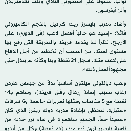
توالياً، متفوقاً على أسطورتي النادي ويلت تشامبريلان
وألن أيفرسون.
وأشاد مدرب بايسرز ريك كارلايل بالنجم الكاميروني
قائلاً: «إمبيد هو حالياً أفضل لاعب (في الدوري) على
الأرجح، نظراً لما يقدمه فريقه والطريقة التي رفع بها
مستوى لعبته. من الصعب أن تخطط من أجل الدفاع
على لاعب مثله. سجل 31 نقطة وبدا وكأنه لم يبذل حتى
مجهوداً لفعل ذلك».
ولعب ديانتوني ميلتون أساسياً بدلاً من جيمس هاردن
(غاب بسبب إصابة إرهاق وفق فريقه)، وساهم بـ14
نقطة مع 5 متابعات ومثلها تمريرات حاسمة و6 سرقات
«ستيل»، ليحظى بإشادة مدربه دوك ريفرز الذي كان
«سعيداً حقاً. الجميع ساهموا» في لقاء برز خلاله من
ناحية بايسرز آرون نيسميث (25 نقطة) وكل من أندرو