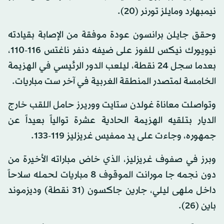
نيمبهارد ومايلز تورنر (20).
وحقق جايلن برانسون عودة موفقة من الإصابة بقيادته
نيويورك نيكس للفوز على ضيفه دنفر ناغتس 116-110،
بعدما سجل 24 نقطة، ليلعب الدور الرئيسي في الهزيمة
الخامسة لمتصدر المنطقة الغربية في آخر ست مباريات.
وتواصلت معاناة غولدن ستايت ووريرز حامل اللقب خارج
الديار بتلقيه الهزيمة الحادية عشرة توالياً بعيداً عن
جمهوره، وجاءت على يد ممفيس غريزليز 119-133.
وبرز في صفوف غريزليز، الذي خاض مباراته الأخيرة من
دون نجمه جا مورانت الموقوف 8 مباريات لحمله سلاحاً
داخل ملهى ليلي، جارين جاكسون (31 نقطة) وديزموند
باين (26).