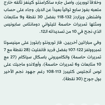
وخلافاً لووريزر، واصل جاره ساكرامنتو كينغز تألقه خارج
ملعبه بفوز سابع توالياً بعيداً عن الديار، وجاء على حساب
واشنطن ويزاردز 132-118 بفضل 30 نقطة و9 متابعات
ومثلها تمريرات حاسمة لليتواني دومانتاس سابونيس
الذي نجح في 10 من تسديداته الـ12.
وفي مباراتين أخريين، فاز تورونتو رابتورز على مينيسوتا
تمبروولفز 122-107 بفضل فريد فانفليت (28 نقطة مع 7
تمريرات حاسمة) والكاميروني باسكال سياكام (27 مع
10 متابعات و6 تمريرات حاسمة)، وأورلاندو ماجيك على
لوس أنجليس كليبرز 113-108 رغم جهود نجم الأخير
بول جورج (30 نقطة).