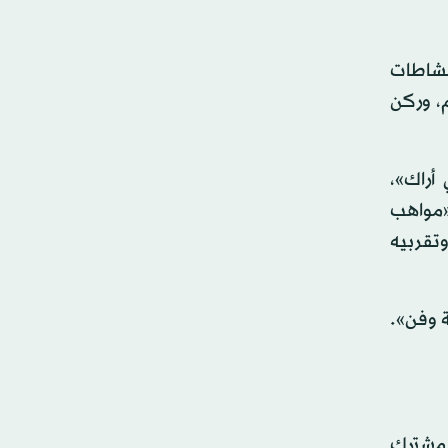
نشاطات
العلوم، وركن
أراك»،
«مواهب
وتقربيه
ة وفن».
المشترك