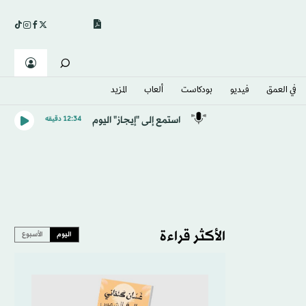
في العمق
فيديو
بودكاست
ألعاب
المزيد
استمع إلى "إيجاز" اليوم
12:34 دقيقه
الأكثر قراءة
اليوم
الأسبوع