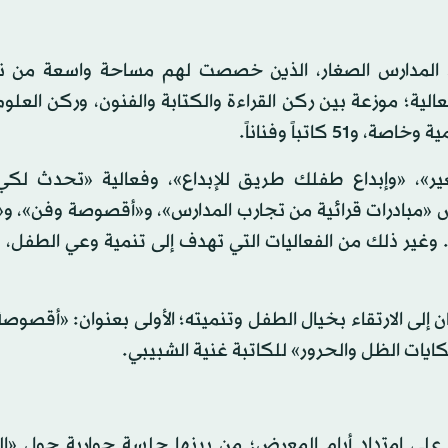
ذ المدارس الصغار، الذين خصصت لهم مساحة واسعة من 
رض وندواته الثقافية وورشاته، وصلت إلى نحو 166 فعالية؛ موزعة بين ركن القراءة والكتابة والفنون، وركن 
ر»، «وإبداع طفلك طريق للإبداع»، وفعالية «تحدث لكي 
«مبادرات قرائية من تجارب المدارس»، و«أقصوصة وفن»، و
. وغير ذلك من الفعاليات التي تهدف إلى تنمية وعي الطفل، 
 إلى الارتقاء بخيال الطفل وتنميته؛ الأولى بعنوان: «أقصوص
كايات الظل والحرور» للكاتبة غنية الشبيبي.
ات على امتداد أيام المعرض؛ من بينها جلسة حوارية حول «