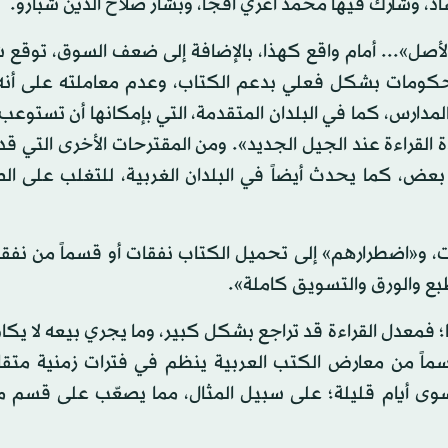
شاد، وشارك فيها محمد أغري أقجا، وبشار صلاح الدين شبارو.
الأصل»... أمام واقع كهذا، بالإضافة إلى ضعف السوق، توقع ش
الحكومات بشكل فعلي بدعم الكتاب، وعدم معاملته على أنه
لمدارس، كما في البلدان المتقدمة، التي بإمكانها أن تستوع
القراءة عند الجيل الجديد». ومن المقترحات الأخرى التي 
 بعض، كما يحدث أيضاً في البلدان الغربية، للتغلب على ا
ات، و«اضطرارهم» إلى تحميل الكتاب نفقات أو قسماً من نفق
بع والورق والتسويق كاملة».
فمعدل القراءة قد تراجع بشكل كبير، وما يجري بيعه لا يك
ماً من معارض الكتب العربية ينظم في فترات زمنية متقارب
يام قليلة؛ على سبيل المثال، مما يصعّب على قسم من