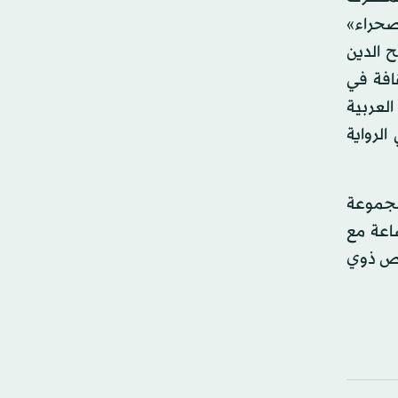
لصحراء»
ح الدين
قافة في
لعربية
الرواية
 مجموعة
ساعة مع
اص ذوي