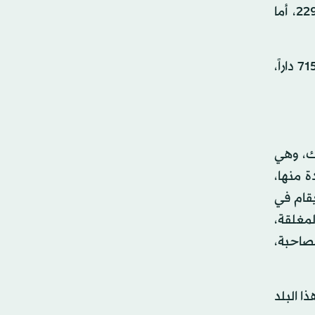
338133 عنواناً عربياً، و195500 كتاباً أجنبياً، احتلت 1194 جناحاً، إضافة إلى مشاركة البلد المضيف التي بلغت 22952، أما
بينما لم تشارك في دورة 2022 سوى 27 دولة، والمشاركات الرسمية بلغت 41 دولة، في حين كان عدد الدور المشاركة 715 داراً،
لك، وهي
 منها،
يقام في
مغلقة،
مصاحبة،
ا البلد