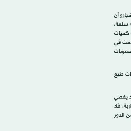
بارو أن
 سلعة،
ب كميات
قدمت في
لصعوبات
ات طبع
اد يغطي
ة، فلا
 الدور