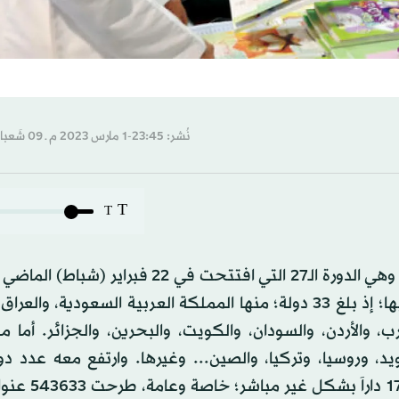
نُشر: 23:45-1 مارس 2023 م ـ 09 شَعبان 1444 هـ
T
T
تميزت الدورة الحالية من «معرض مسقط الدولي للكتاب»؛ وهي الدورة الـ27 التي افتتحت في 22
حتى 4 مارس (آذار) الحالي، بزيادة عدد الدول المشاركة فيها؛ إذ بلغ 33 دولة؛ منها المملكة العربية السعودية
ب، والأردن، والسودان، والكويت، والبحرين، والجزائر. أما م
د، وروسيا، وتركيا، والصين... وغيرها. وارتفع معه عدد دو
المشاركة؛ إذ تجاوز 826 داراً؛ منها 656 بشكل