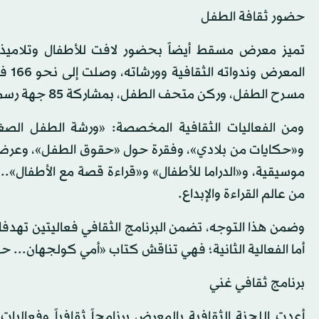
حضور ثقافة الطفل
تميز معرض مسقط أيضاً بحضور لافت للأطفال وتلامي
المع
مسرح الطفل، وركن متحف الطفل، بمشاركة 85 جهة رسمية وخاصة، و51 كاتباً وفناناً.
ومن الفعاليات الثقافية المخصصة: «ورشة الطفل الصغي
و«حكايات من بلادي»، وفقرة حول «حقوق الطفل»، وعرض 
موسيقية، و«الدراما للأطفال» و«قراءة قصة مع الأطفال»..
من عالم القراءة والإبداع.
وضمن هذا التوجه، تضمن البرنامج الثقافي فعاليتين تهدفان
أما الفعالية الثانية؛ فهي تناقش كتاب «أمي كولجهان... ح
برنامج ثقافي غني
أعدت اللجنة الثقافية بالمعرض برنامجاً ثقافياً وفعالي