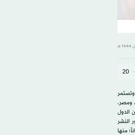
20
 فبراير (شباط) الماضي وتستمر
، والعراق، ومصر،
ن الدول
ر النشر
 مباشر، و170 داراَ بشكل غير مباشر؛ خاصة وعامة، طرحت 543633 عنواناً؛ منها