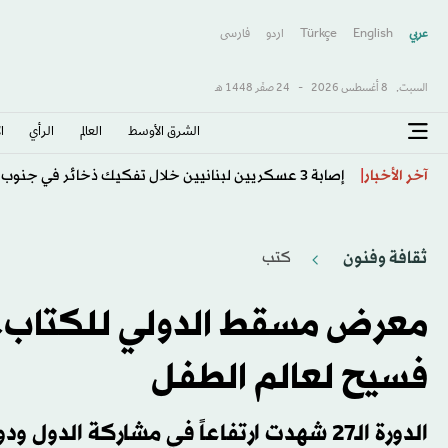
عربي
English
Türkçe
اردو
فارسى
السبت,
8 أغسطس 2026
-
24 صفَر 1448 هـ
الشرق الأوسط​
العالم
الرأي
ا
«التأمل» يحدّ من إدمان الشباب لألعاب الإنترنت
آخر الأخبار
ثقافة وفنون
كتب
معرض مسقط الدولي للكتاب...
فسيح لعالم الطفل
الدورة الـ27 شهدت ارتفاعاً في مشاركة الدول ودور النشر والفعاليات