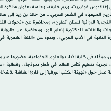
ي إغناتيوس غوتيريت، وريم خليفة، وجلسة بعنوان «ذاكرة ا
ريخ الخيمياء في الشعر العربي... من خالد بن زيد إلى صال
التجربة الروائية لسنان أنطون»، ومحاضرة عن «تحولات الث
 واللغات» للدكتورة إنعام الور، ومحاضرة عن «الرواية ا
الذاتية في الأدب العربي»، وندوة عن «اللغة الشعرية في 
س، ممثلة في كلية الآداب والعلوم الاجتماعية، حضورها عبر
في: تجربة تنظيم كأس العالم في قطر نموذجاً»، وفعالية «
لقة عمل حول «تهيئة الكتب الورقية إلى قارئ الشاشة للأشخ