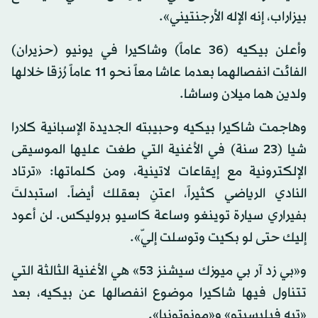
بيزاراب، إنه الإله الأرجنتيني».
وأعلن بيكيه (36 عاماً) وشاكيرا في يونيو (حزيران)
الفائت انفصالهما بعدما عاشا معاً نحو 11 عاماً رُزقا خلالها
ولدين هما ميلان وساشا.
وهاجمت شاكيرا بيكيه وحبيبته الجديدة الإسبانية كلارا
شيا (23 سنة) في الأغنية التي طغت عليها الموسيقى
الإلكترونية مع إيقاعات لاتينية، ومن كلماتها: «ترتاد
النادي الرياضي كثيراً، اعتنِ بعقلك أيضاً. استبدلتَ
بفيراري سيارة توينغو وساعة كاسيو بروليكس. لن أعود
إليك حتى لو بكيت وتوسلت إليّ».
و«بي زد آر بي ميوزك سيشنز 53» هي الأغنية الثالثة التي
تتناول فيها شاكيرا موضوع انفصالها عن بيكيه، بعد
«تيه فيليسيتو» و«مونوتونيا».