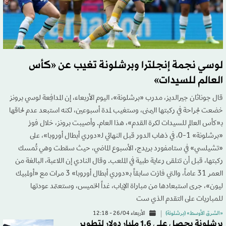
لوسي نجمة إنجلترا وبرشلونة تغيب عن «كأس
العالم للسيدات»
قال جوناثان جيرالديز، مدرب «برشلونة»، اليوم الأربعاء، إن المدافِعة لوسي برونز
خضعت لجراحة في ركبتها اليمنى، وستغيب لمدة أسبوعين، لكنه استبعد عدم لحاقها
بـ«كأس العالم للسيدات لكرة القدم»، هذا العام. وأصيبت برونز، خلال فوز
«برشلونة» 1-0، في ذهاب الدور قبل النهائي لـ«دوري أبطال أوروبا»، على
«تشيلسي» في ستامفورد بريدج، الأسبوع الماضي، حيث سقطت وهي تُمسك
ركبتها، قبل أن تتلقى رعاية طبية في الملعب. وقال النادي إن اللاعبة، البالغة من
العمر 31 عاماً، والتي فازت سابقاً بـ«دوري أبطال أوروبا» 3 مرات مع «أولمبيك
ليون»، جرى استبعادها من مباراة الإياب، غداً الخميس، وستعتمد عودتها
للمباريات على التقدم الذي ست
«الشرق الأوسط» (برشلونة)
الأربعاء 26/04 - 12:18
برشلونة يحصل على 1.6 مليار دولار لتطوير