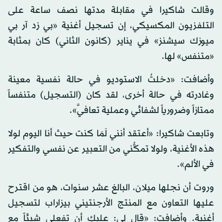
وقالت شاكيرا في مقابلة مدتها نصف ساعة على
التلفزيون المكسيكي، إن تسجيل أغنية «بي زد آر بي
ميوزك سيشنز» في يناير (كانون الثاني) كان بمثابة
«متنفس» لها.
وأضافت: «دخلتُ الاستوديو في حالة نفسية معينة
وغادرته في حالة أخرى، لقد كان (التسجيل) متنفساً
ممتازاً وضرورياً لشفائي وعملية تعافيَّ».
وتابعت شاكيرا: «أعتقد أنني لَمَا كنت حيث أنا اليوم لولا
هذه الأغنية، ولولا تمكُّني من التعبير عن نفسي والتفكير
في الألم».
وروت أن نجلها ميلان، البالغ عشر سنوات، هو من اقترح
عليها التعاون مع المنتج الأرجنتيني بيزاراب لتسجيل
أغنية. وأضافت: «قال لي: عليكِ أن تفعلي شيئاً مع