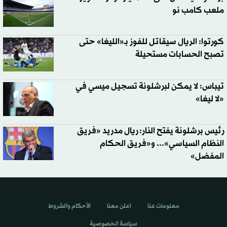
ملعب كامب نو
كورتوا: الريال سيقاتل للفوز بـ«الليغا» حتى
تصبح الحسابات مستحيلة
تيباس: لا يمكن لبرشلونة تسجيل ميسي في
«لا ليغا»
رئيس برشلونة يفتح النار: ريال مدريد «فريق
النظام السياسي»... و«فريق الحكام
المفضل»
معلومات عنا
اعلن معنا
الأحكام والشروط
سياسة الخصوصية