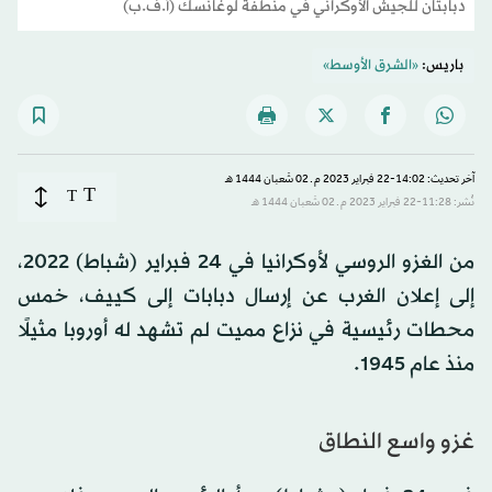
دبابتان للجيش الأوكراني في منطفة لوغانسك (أ.ف.ب)
باريس:
«الشرق الأوسط»
آخر تحديث: 14:02-22 فبراير 2023 م ـ 02 شَعبان 1444 هـ
T
T
نُشر: 11:28-22 فبراير 2023 م ـ 02 شَعبان 1444 هـ
من الغزو الروسي لأوكرانيا في 24 فبراير (شباط) 2022،
إلى إعلان الغرب عن إرسال دبابات إلى كييف، خمس
محطات رئيسية في نزاع مميت لم تشهد له أوروبا مثيلًا
منذ عام 1945.
غزو واسع النطاق