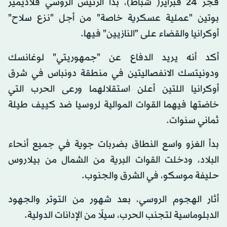
فجر 24 فبراير( شباط)، بدأ الرئيس الروسي فلاديمير
بوتين "عملية عسكرية خاصة" من أجل "نزع سلاح"
أوكرانيا والقضاء على "النازيين" فيها.
أكد أنه يريد الدفاع عن "جمهوريتي" لوغانسك
ودونيتسك الانفصاليتين في منطقة دونباس في شرق
أوكرانيا اللتين أعلن استقلالهما ورعى الحرب التي
خاضتها فيهما القوات الموالية لروسيا ضد كييف طيلة
ثماني سنوات.
بدأ الغزو واسع النطاق بضربات جوية في جميع أنحاء
البلاد، ودخلت القوات البرية من الشمال من بيلاروس
حليفة موسكو، في الشرق والجنوب.
أثار الهجوم الروسي، بعد شهور من التوتر والجهود
الدبلوماسية لتجنب الحرب، سيلًا من الإدانات الدولية.