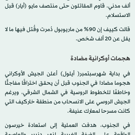
ألف مدني. قاوم المقاتلون حتى منتصف مايو (أيار) قبل
الاستسلام.
قالت كييف إن 90% من ماريوبول دُمرت وقُتل فيها ما لا
يقل عن 20 ألف شخص.
هجمات أوكرانية مضادة
في بداية شهرسبتمبر( أيلول) أعلن الجيش الأوكراني
هجوما مضادا في الجنوب قبل أن يحقق اختراقًا مفاجئًا
وخاطفًا للخطوط الروسية في الشمال الشرقي، ويرغم
الجيش الروسي على الانسحاب من منطقة خاركيف التي
كانت مسرحا لمعارك عنيفة.
في الجنوب، هدفت العملية إلى استعادة خيرسون
الواقعة على الضفة الغربية لنهر دنيبر والعاصمة