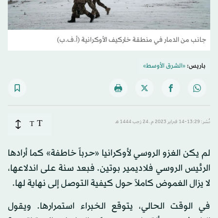
جانب من الدمار في منطقة خاركيف الأوكرانية (أ.ف.ب)
باريس:
«الشرق الأوسط»
T
نُشر: 13:29-14 فبراير 2023 م ـ 24 رَجب 1444 هـ
T
لم يكن الغزو الروسي لأوكرانيا «حرباً خاطفة» كما أرادها
الرئيس الروسي فلاديمير بوتين. فبعد سنة على اندلاعها،
لا يزال الغموض كاملاً حول كيفية التوصل إلى نهاية لها.
في الوقت الحالي، يتوقع الخبراء استمرارها. ويقول