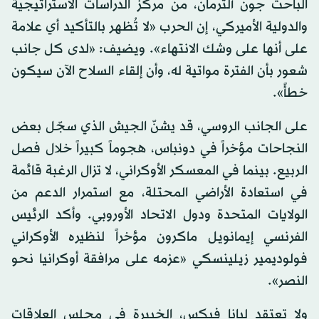
الباحث جون ألترمان، من مركز الدراسات الاستراتيجية
والدولية الأميركي، إن الحرب «لا تُظهر بالتأكيد أي علامة
على أنها على وشك الانتهاء». ويضيف: «لدى كل جانب
شعور بأن الفترة مواتية له، وأن إلقاء السلاح الآن سيكون
خطأً».
على الجانب الروسي، قد يشنّ الجيش الذي سجّل بعض
النجاحات مؤخراً في دونباس، هجوماً كبيراً خلال فصل
الربيع. بينما في المعسكر الأوكراني، لا تزال الرغبة قائمة
في استعادة الأراضي المحتلة، مع استمرار الدعم من
الولايات المتحدة ودول الاتحاد الأوروبي. وأكد الرئيس
الفرنسي إيمانويل ماكرون مؤخراً لنظيره الأوكراني
فولوديمير زيلينسكي «عزمه على مرافقة أوكرانيا نحو
النصر».
ولا تعتقد ليانا فيكس، الخبيرة في مجلس العلاقات