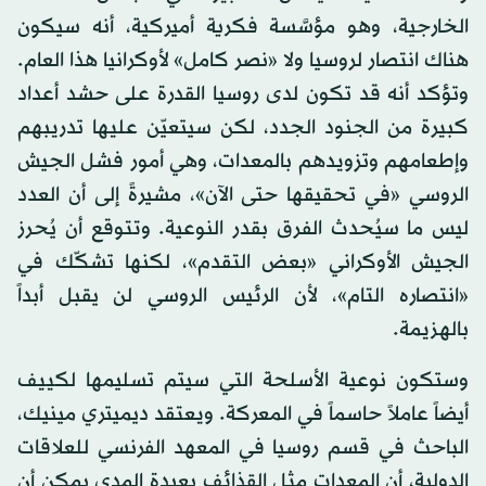
الخارجية، وهو مؤسَّسة فكرية أميركية، أنه سيكون
هناك انتصار لروسيا ولا «نصر كامل» لأوكرانيا هذا العام.
وتؤكد أنه قد تكون لدى روسيا القدرة على حشد أعداد
كبيرة من الجنود الجدد، لكن سيتعيّن عليها تدريبهم
وإطعامهم وتزويدهم بالمعدات، وهي أمور فشل الجيش
الروسي «في تحقيقها حتى الآن»، مشيرةً إلى أن العدد
ليس ما سيُحدث الفرق بقدر النوعية. وتتوقع أن يُحرز
الجيش الأوكراني «بعض التقدم»، لكنها تشكّك في
«انتصاره التام»، لأن الرئيس الروسي لن يقبل أبداً
بالهزيمة.
وستكون نوعية الأسلحة التي سيتم تسليمها لكييف
أيضاً عاملاً حاسماً في المعركة. ويعتقد ديميتري مينيك،
الباحث في قسم روسيا في المعهد الفرنسي للعلاقات
الدولية، أن المعدات مثل القذائف بعيدة المدى يمكن أن