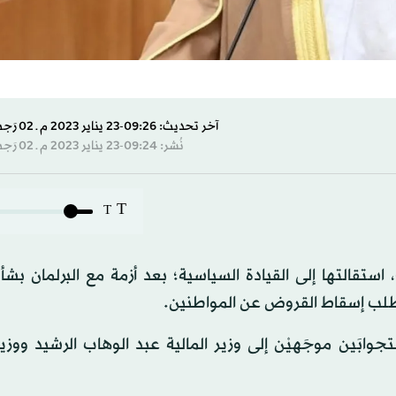
آخر تحديث: 09:26-23 يناير 2023 م ـ 02 رَجب 1444 هـ
نُشر: 09:24-23 يناير 2023 م ـ 02 رَجب 1444 هـ
T
T
 استقالتها إلى القيادة السياسية؛ بعد أزمة مع البرلمان بش
 مطلب إسقاط القروض عن المواطنين.
َين موجَهيْن إلى وزير المالية عبد الوهاب الرشيد ووزير