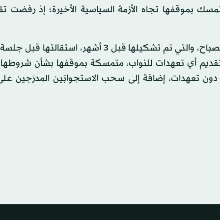
لتمسك بموقفها تجاه الأزمة السياسية الأخيرة؛ إذ رفضت تق
وقدمت الحكومة التي يترأسها الشيخ أحمد نواف الأحمد الصباح، والتي تم تشكيلها قبل 3 أشهر، 
ومة تقديم أي تعهدات للنواب، متمسكة بموقفها بشأن شروطها
من دون تعهدات، إضافة إلى سحب الاستجوابَين المدرَجين عل