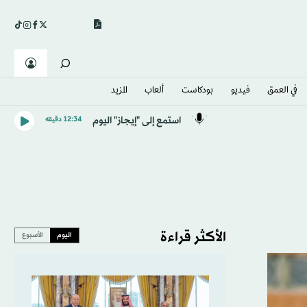
في العمق
فيديو
بودكاست
ألعاب
المزيد
استمع إلى "إيجاز" اليوم
12:34 دقيقه
الأكثر قراءة
اليوم
الأسبوع