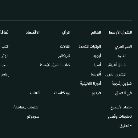
الشرق الأوسط​
العالم
الرأي
الاقتصاد
ثقافة
العالم العربي
الولايات المتحدة
المقالات
كتب
الخليج
أوروبا
كاريكاتير
الوتر 
شمال أفريقيا
آسيا
كتاب الشرق الأوسط
سينما
المشرق العربي
أفريقيا
إعلام
شؤون إقليمية
أميركا اللاتينية
في العمق
فيديو
بودكاست
ألعاب
حصاد الأسبوع
الكلمات المتقاطعة
تحقيقات وقضايا
سودوكو
+تحقيق