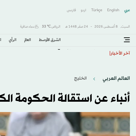
عربي
English
Türkçe
اردو
فارسى
السبت,
8 أغسطس 2026
-
24 صفَر 1448 هـ
الرياض
℃
33
سماء صافية
الشرق الأوسط​
العالم
الرأي
ا
اتفاقية مكة... تعزيز الردع لحماية الاستقرار
آخر الأخبار
العالم العربي
الخليج
أنباء عن استقالة الحكومة الكو