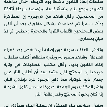
سلطات إنفاذ القانون ناشطاً يوم الأربعاء، خلال مداهمة
لتطهير موقع بناء منشأة تابعة لمؤسسة شرطة أتلانتا
من المحتجين. وقال شاهد من «رويترز» إن المظاهرة
بدأت سلمياً ثم تصاعدت بشكل مفاجئ، بعد أن ألقى
بعض المحتجين الألعاب النارية والحجارة وحطموا نوافذ
مبانٍ بمطارق.
وتلاشى العنف بسرعة دون إصابة أي شخص بعد تحرك
الشرطة. وشاهد مصور لـ«رويترز» متظاهراً كبلت سلطات
إنفاذ القانون يديه. وقال مكتب التحقيقات في ولاية
جورجيا إن المحتج لقي حتفه بعد أن أطلق النار على
جندي تابع للولاية، مما دفع الجنود للرد بإطلاق النار.
ونشر المكتب يوم الجمعة، صورة لمسدس تقول الشرطة
إنه كان بحوزة المحتج وقت إطلاق النار.
ويقول معارضو بناء المنشأة إن عملية البناء ستؤدي إلى