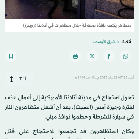
متظاهر يكسر نافذة بمطرقة خلال مظاهرات في أتلانتا (رويترز)
أتلانتا:
«الشرق الأوسط»
T
نُشر: 07:21-22 يناير 2023 م ـ 01 رَجب 1444 هـ
T
تحول احتجاج في مدينة أتلانتا الأميركية إلى أعمال عنف
لفترة وجيزة أمس (السبت)، بعد أن أشعل متظاهرون النار
في سيارة للشرطة وحطموا نوافذ مبانٍ.
وكان المتظاهرون قد تجمعوا للاحتجاج على قتل