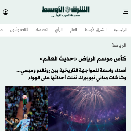
الرئيسية
الشرق الأوسط​
العالم
الرأي
الاقتصاد
ثقافة وفنون
صح
الرياضة
كأس موسم الرياض «حديث العالم»
أصداء واسعة للمواجهة التاريخية بين رونالدو وميسي...
وشاشات مباني نيويورك نقلت أحداثها على الهواء