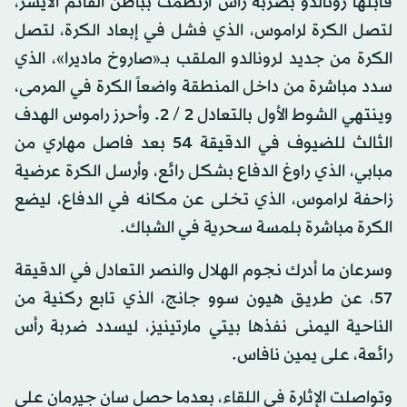
قابلها رونالدو بضربة رأس ارتطمت بباطن القائم الأيسر،
لتصل الكرة لراموس، الذي فشل في إبعاد الكرة، لتصل
الكرة من جديد لرونالدو الملقب بــ«صاروخ ماديرا»، الذي
سدد مباشرة من داخل المنطقة واضعاً الكرة في المرمى،
وينتهي الشوط الأول بالتعادل 2 / 2. وأحرز راموس الهدف
الثالث للضيوف في الدقيقة 54 بعد فاصل مهاري من
مبابي، الذي راوغ الدفاع بشكل رائع، وأرسل الكرة عرضية
زاحفة لراموس، الذي تخلى عن مكانه في الدفاع، ليضع
الكرة مباشرة بلمسة سحرية في الشباك.
وسرعان ما أدرك نجوم الهلال والنصر التعادل في الدقيقة
57، عن طريق هيون سوو جانج، الذي تابع ركنية من
الناحية اليمنى نفذها بيتي مارتينيز، ليسدد ضربة رأس
رائعة، على يمين نافاس.
وتواصلت الإثارة في اللقاء، بعدما حصل سان جيرمان على