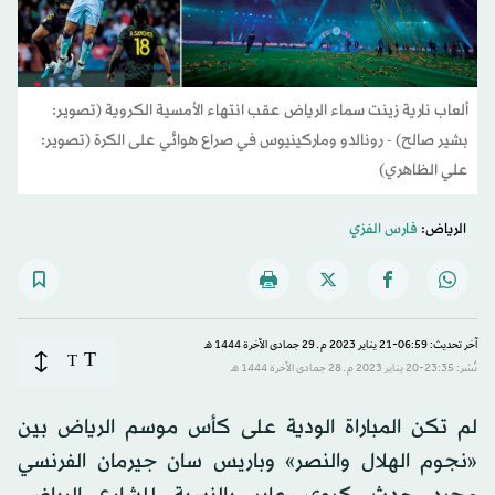
ألعاب نارية زينت سماء الرياض عقب انتهاء الأمسية الكروية (تصوير:
بشير صالح) - رونالدو وماركينيوس في صراع هوائي على الكرة (تصوير:
علي الظاهري)
الرياض:
فارس الفزي
آخر تحديث: 06:59-21 يناير 2023 م ـ 29 جمادى الآخرة 1444 هـ
T
T
نُشر: 23:35-20 يناير 2023 م ـ 28 جمادى الآخرة 1444 هـ
لم تكن المباراة الودية على كأس موسم الرياض بين
«نجوم الهلال والنصر» وباريس سان جيرمان الفرنسي