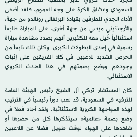
مجرد حدث كروي عابر بالنسبة للشارع الرياضي
السعودي وعشاق الكرة على وجه العموم، فلقد أضفى
الأداء الجدي للطرفين بقيادة البرتغالي رونالدو من جهة،
والأرجنتيني ميسي من جهة أخرى، على المباراة طابعاً
استثنائياً خُيل معه للكثيرين أنهم بصدد مشاهدة مباراة
رسمية في إحدى البطولات الكبرى، وكان ذلك نابعاً من
الحرص الشديد للاعبين في كلا الفريقين على إثبات
وجودهم ووضع بصمتهم في هذا الحدث الكروي
الاستثنائي.
كان المستشار تركي آل الشيخ رئيس الهيئة العامة
للترفيه في السعودية، قد لعب دوراً رئيسياً في الترتيب
لهذه المواجهة الكروية الاستثنائية، ولقد أجاد فعلاً في
وضع بصمة «عالمية» سيتذكرها كل من حضرها أو
شاهدها على الهواء لوقت طويل فضلاً عن اللاعبين