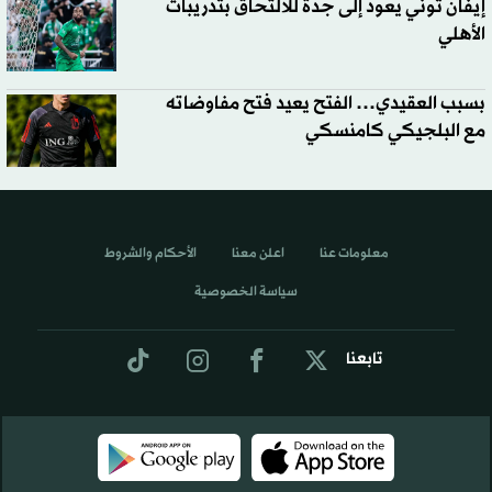
إيفان توني يعود إلى جدة للالتحاق بتدريبات
الأهلي
بسبب العقيدي… الفتح يعيد فتح مفاوضاته
مع البلجيكي كامنسكي
معلومات عنا
اعلن معنا
الأحكام والشروط
سياسة الخصوصية
تابعنا