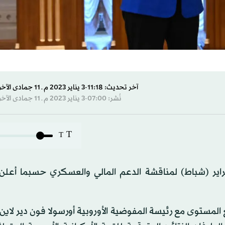
آخر تحديث: 11:18-3 يناير 2023 م ـ 11 جمادى الآخرة 1444 هـ
نُشر: 07:00-3 يناير 2023 م ـ 11 جمادى الآخرة 1444 هـ
T
T
الاتحاد الأوروبي وأوكرانيا قمة في كييف في 3 فبراير (شباط) لمناقشة الدعم المالي والعسكري حسبم
المستوى مع رئيسة المفوضية الأوروبية أورسولا فون دير لاين