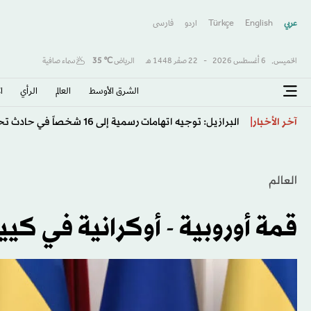
عربي
English
Türkçe
اردو
فارسى
الخميس,
6 أغسطس 2026
-
22 صفَر 1448 هـ
الرياض
℃
35
سماء صافية
الشرق الأوسط​
العالم
الرأي
ا
واشنطن تفرض عقوبات على مسؤولين عسكريين كوبيين ل
آخر الأخبار
العالم
قمة أوروبية - أوكرانية في كي