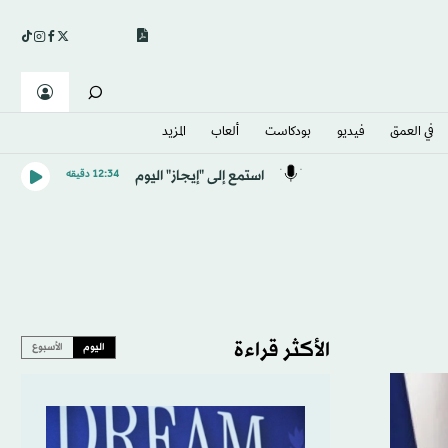
في العمق
فيديو
بودكاست
ألعاب
المزيد
استمع إلى "إيجاز" اليوم
12:34 دقيقه
الأكثر قراءة
اليوم
الأسبوع