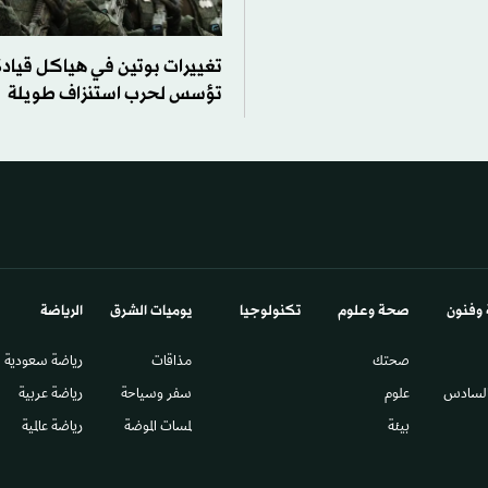
تغييرات بوتين في هياكل قيادة
تؤسس لحرب استنزاف طويلة
 وفنون
صحة وعلوم
تكنولوجيا
يوميات الشرق​
الرياضة
صحتك
مذاقات
رياضة سعودية
السادس​
علوم
سفر وسياحة
رياضة عربية
بيئة
لمسات الموضة
رياضة عالمية