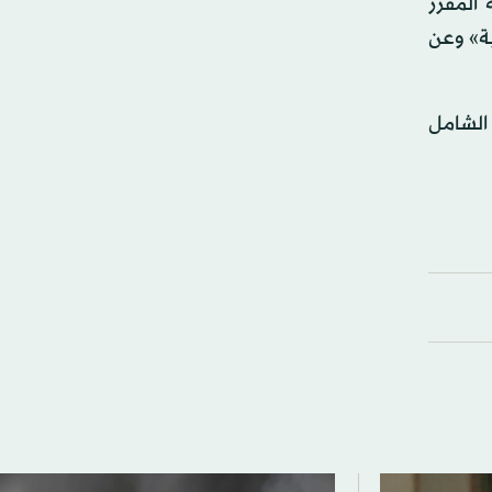
 المقرر
بة» وعن
الشامل