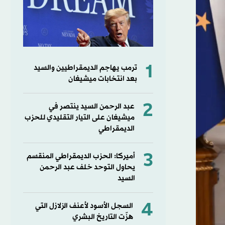
1
ترمب يهاجم الديمقراطيين والسيد
بعد انتخابات ميشيغان
2
عبد الرحمن السيد ينتصر في
ميشيغان على التيار التقليدي للحزب
الديمقراطي
3
أميركا: الحزب الديمقراطي المنقسم
يحاول التوحد خلف عبد الرحمن
السيد
4
السجل الأسود لأعنف الزلازل التي
هزّت التاريخ البشري