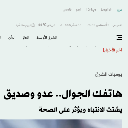
عربي
English
Türkçe
اردو
فارسى
الخميس,
6 أغسطس 2026
-
22 صفَر 1448 هـ
الرياض
℃
44
غيوم متناثرة
الشرق الأوسط​
العالم
الرأي
ا
«إتش إس بي سي» يعزز حضوره الاستثماري بتعيينات قيادي
آخر الأخبار
يوميات الشرق
هاتفك الجوال.. عدو وصديق
يشتت الانتباه ويؤثر على الصحة