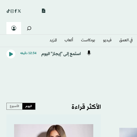
في العمق
فيديو
بودكاست
ألعاب
المزيد
استمع إلى "إيجاز" اليوم
12:34 دقيقه
الأكثر قراءة
اليوم
الأسبوع