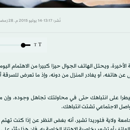
نُشر: 13:17-14 يوليو 2015 م ـ 28 رَمضان 1436 هـ
T
T
 الأخيرة، ويحتل الهاتف الجوال حيزا كبيرا من الاهتمام اليوم
 هاتفه، أو يغادر المنزل من دونه، وإذ ما تعرض للسرقة أو
مسيطرا على انتباهك حتى في محاولتك تجاهل وجوده، وإن م
واصل الاجتماعي تشتت انتباهك.
معة ولاية فلوريدا تشير، أنه بغض النظر عن إذا كنت تهتم
هاتف أو تشعر بخاصية الاهتزاز الخاصة به، فإن هذا يؤثر على