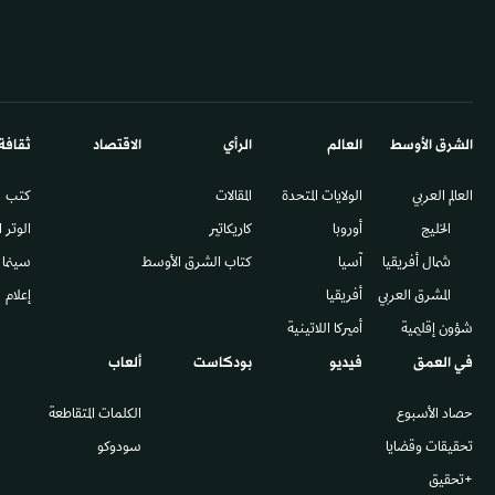
الشرق الأوسط​
العالم
الرأي
الاقتصاد
ثقافة
العالم العربي
الولايات المتحدة
المقالات
كتب
الخليج
أوروبا
كاريكاتير
الوتر 
شمال أفريقيا
آسيا
كتاب الشرق الأوسط
سينما
المشرق العربي
أفريقيا
إعلام
شؤون إقليمية
أميركا اللاتينية
في العمق
فيديو
بودكاست
ألعاب
حصاد الأسبوع
الكلمات المتقاطعة
تحقيقات وقضايا
سودوكو
+تحقيق