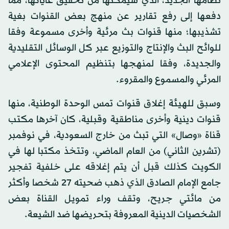
نظامها الجديد، الذي سيمكنها من تحقيق غاياتها، مما
دفعها إلى رفع تقارير عن منهج بعض القنوات بغية
تشذيبها؛ منها قنوات بث مرئية وأخرى مسموعة وفقا
للوائح البث والإنتاج والتوزيع عبر كل الوسائل التقليدية
والجديدة، وفقا لمنهجها بتنظيم المحتوى الإعلامي
المرئي والمسموع والمقروء.
وسبق للهيئة إغلاق قنوات تمس الوحدة الوطنية، منها
قنوات دينية وأخرى مناطقية وقبلية، كان آخرها مكتب
قناة «وصال» التي تبث من خارج السعودية، في نوفمبر
(تشرين الثاني) من العام الماضي، وتتخذ مكتبا لها في
الكويت كذلك قبل أن يتم إغلاقه على خلفية تفجير
جامع الإمام الصادق الذي ذهب ضحيته 27 شخصا وأكثر
من مائتي جريح، وتقف وراء تمويل القناة بعض
الشخصيات الدينية المعروفة بتحريضها ضد الشيعة.