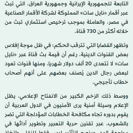
التابعة للجمهورية الإيرانية وجمهورية العراق، التي تبث
عبر أقمار «نايل سات» المملوكة لشركة الأقمار الصناعية
في مصر، والعاملة بموجب ترخيص استثماري تبث من
خلاله أكثر من 730 قناة.
وتظهر القضايا التي تترقب الحكم؛ في ظل موجة إفلاس
بعض القنوات الدينية، رغم أن قيمة بث قناة عبر «نايل
سات» لا تتعدى 20 ألف دولار شهريا، ومنها قنوات تعود
لبعض رجال الدين يُصنف بعضهم على أنهم أصحاب
خطاب تأجيجي.
ووسط ذلك الزخم الكبير من الانفتاح الإعلامي، يظل
الإعلام وسيلة أمنية يرى الأمنيون في الدول العربية أن
يقوم بدوره تجاه مكافحة الخطابات المؤدلجة التي تضر
بالشعوب، عبر تقنين حرية التعبير وتطوير أدائها في
مواجهة المد، وينصع التأثير ليس فقط للنقل، واتخاذ