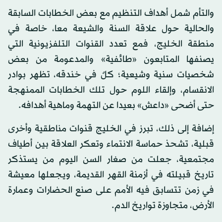
والتأم شمل أهداف التنظيم مع بعض الخطابات السابقة
والحالية حول علاقة السنة والشيعة معا، خاصة في
منطقة الخليج، فمع تعدد القنوات التلفزيونية التي
يصنفها المتابعون «طائفية» والمدعومة من بعض
شخصيات سنية وشيعية؛ كلٌ في خندقه، تظهر بوادر
الانقسام، وإلقاء اللوم حول تلك الخطابات الممنهجة
حتى أضحى «داعش» بعيدا عن التهمة وماهية أهدافه.
إضافة إلى ذلك، تبرز في الخليج قنوات مناطقية وأخرى
قبلية، تشحذ حماسة الانتماء وتعكر العلاقة بين أطياف
مجتمعية، جعلت من صغار السن اليوم من يستذكر
تاريخ قبيلته في أزمنة القهر القديمة، ويجعلها معيشة
في زمن تتسابق فيه الأمم على صنع الحضارات وعمارة
الأرض، متجاوزة تواريخ الدم.