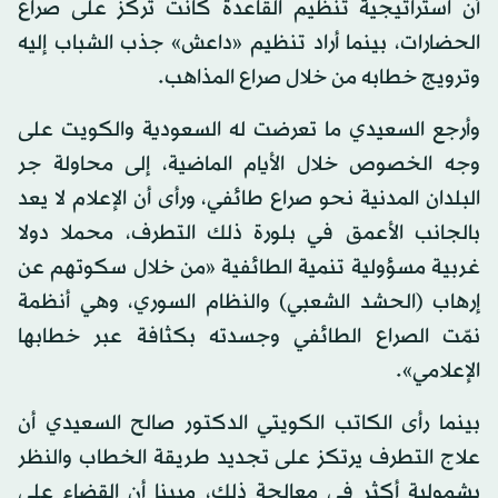
أن استراتيجية تنظيم القاعدة كانت تركز على صراع
الحضارات، بينما أراد تنظيم «داعش» جذب الشباب إليه
وترويج خطابه من خلال صراع المذاهب.
وأرجع السعيدي ما تعرضت له السعودية والكويت على
وجه الخصوص خلال الأيام الماضية، إلى محاولة جر
البلدان المدنية نحو صراع طائفي، ورأى أن الإعلام لا يعد
بالجانب الأعمق في بلورة ذلك التطرف، محملا دولا
غربية مسؤولية تنمية الطائفية «من خلال سكوتهم عن
إرهاب (الحشد الشعبي) والنظام السوري، وهي أنظمة
نمّت الصراع الطائفي وجسدته بكثافة عبر خطابها
الإعلامي».
بينما رأى الكاتب الكويتي الدكتور صالح السعيدي أن
علاج التطرف يرتكز على تجديد طريقة الخطاب والنظر
بشمولية أكثر في معالجة ذلك، مبينا أن القضاء على