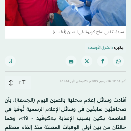
سيدة تتلقى لقاح كورونا في الصين (أ.ف.ب)
بكين:
«الشرق الأوسط»
T
نُشر: 12:34-16 ديسمبر 2022 م ـ 23 جمادي الأول 1444 هـ
T
أفادت وسائل إعلام محلية بالصين اليوم (الجمعة)، بأن
صحافيَّين سابقَين في وسائل الإعلام الرسمية تُوفيا في
العاصمة بكين بسبب الإصابة بـ«كوفيد - 19»، وهما
حالتان من بين أولى الوفيات المعلنة منذ إلغاء معظم