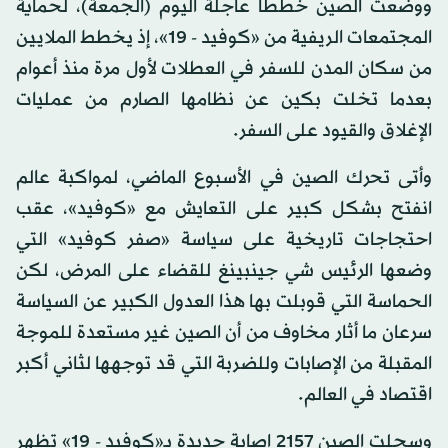
ووضعت الصين خططاً عاجلة اليوم (الجمعة)، لحماية
المجتمعات الريفية من «كوفيد - 19»، إذ يخطط الملايين
من سكان المدن للسفر في العطلات لأول مرة منذ أعوام
بعدما تخلت بكين عن نظامها الصارم من عمليات
الإغلاق والقيود على السفر.
وأتى تحرك الصين في الأسبوع الماضي، لمواكبة عالم
انفتح بشكل كبير على التعايش مع «كوفيد»، عقب
احتجاجات تاريخية على سياسة «صفر كوفيد» التي
وضعها الرئيس شي جينبينغ للقضاء على المرض، لكن
الحماسة التي قوبلت بها هذا العدول الكبير عن السياسة
سرعان ما أثار مخاوف من أن الصين غير مستعدة للموجة
المقبلة من الإصابات وللضربة التي قد توجهها لثاني أكبر
اقتصاد في العالم.
وسجلت الصين 2157 إصابة جديدة بـ«كوفيد - 19» تظهر