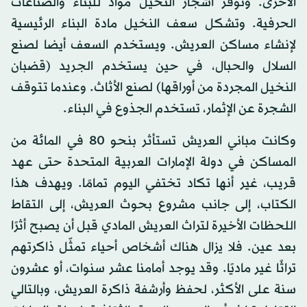
الأخرى. وتوفّر أشجار النخيل مواد للبناء والصناعات
الحرفية. وتشكل سعف النخيل مادة البناء الرئيسية
لإنشاء مساكن العريش. ويستخدم السعف أيضا لصنع
السلال والحبال، في حين يستخدم الجريد (قضبان
النخيل المجردة من أوراقها) لصنع الأثاث. وعندما تتوقف
الشجرة عن الإثمار، تستخدم الجذوع في البناء.
وكانت مباني العريش تستأثر بنحو 80 في المائة من
المساكن في دولة الإمارات العربية المتحدة حتى عهد
قريب، غير أنها تكاد تختفي اليوم تمامًا. ويهدف هذا
الكتاب، إلى جانب مشروع بحوث العريش، إلى التقاط
اللحظات الأخيرة لتراث العريش المادي قبل أن يصبح أثرًا
بعد عين. فلا يزال هناك أشخاص أحياء تمثّل ذاكرتهم
تراثًا غير ماديًا. وقد يوجد أمامنا عشر سنوات، أو عشرون
سنة على الأكثر، لحفظ وأرشفة ذاكرة العريش، وبالتالي