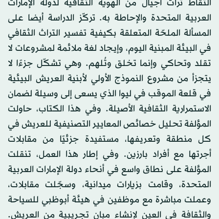
التقاط تراث أجيال من الهوية الثقافية لدولة الإمارات
العربية المتحدة والإحاطة به. تركّز الدراسة أيضا على
المسألة الملحّة المتعلقة بكيفية تفسير التراث الثقافي
في البيئة المبنية اليوم، وإيجاد لغة ملائمة لمشروعات لا
تقلد وتحاكي وإنما تخلق وتُلهم. وهي تشكّل جزءًا لا
يتجزأ من مشروع النموذج الأولي لأبنية العريش البيئية
في قلعة الموقب في ليوا الذي يسعى إلى وسيلة لضمان
الاستمرارية الثقافية الأصيلة. وفي هذا الكتاب، حاولت
المؤلفة تحليل خصائص المعايير التصنيفية للعريش في
كل منطقة وتعريفها، مستفيدة جزئيًا من مقابلات
أجرتها مع أفراد بارزين. وفي إطار هذا العمل، تنقلت
المؤلفة على نطاق واسع في أنحاء دولة الإمارات العربية
المتحدة، وقامت بزيارات ميدانية، وسجّلت مقابلات،
وعملت مباشرة مع موظفين في هيئة أبوظبي للسياحة
والثقافة في العين لإنشاء مبانٍ تجريبية من العريش.