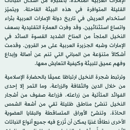
الإمارات العربية المتحدة، باعتباره من أشكال النباتات
القليلة المتوافرة في هذه البيئة القاحلة. ويتميّز
استخدام العريش في تاريخ دولة الإمارات العربية بثراء
واتساع استثنائيين. وقد وفرت العمارة التقليدية بسعف
النخيل الملجأ من المناخ الشديد القسوة السائد في
الإمارات وشبه الجزيرة العربية على مر القرون. وقدمت
أشكالاً متنوّعة من المباني التي تنم عن أصالة وإبداع
وفهم عميق للبيئة وكيفية التعايش معها.
وترتبط شجرة النخيل ارتباطًا عميقًا بالحضارة الإسلامية
من خلال الدين والثقافة والزراعة. وما التمر إلا إحدى
الفوائد المتأتية من زراعته. فزراعة صفوف من أشجار
النخيل تنشئ مناطق ظليلة تقي من أشعة الشمس
الحادّة. وتنشئ الأوراق المتساقطة والبقايا العضوية
الأخرى نطاقًا غنيًا يمكن أن تُزرع فيه جميع أنواع النباتات