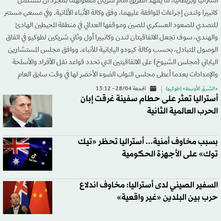
أستراليا وبريطانيا، ما يمهّد الطريق أمام سريان مفعولهما بمجرد أن تستكمل
كانبيرا ولندن إجراءات الموافقة عليهما، وفق وكالة الأنباء الألمانية. وفي مسعى مستتر
للتصدي للصعود العسكري للصين وموقفها العدائي في منطقة المحيطين الهادئ
والهندي، سوف تجعل الاتفاقيتان لندن وكانبيرا أول وثاني شريكين لطوكيو في اتفاق
الوصول المتبادل، بحسب وكالة كيودو اليابانية للأنباء. ووافق مجلس المستشارين
الياباني (مجلس الشيوخ) على الاتفاقيتين التي تحدد قواعد نقل الأفراد والأسلحة
والإمدادات بعدما أعطى مجلس النواب الضوء الأخضر لها في وقت سابق العام
«الشرق الأوسط» (طوكيو)
الجمعة 28/04 - 13:12
أستراليا تعثر على حطام سفينة غرقت إبان
الحرب العالمية الثانية
بسبب مخاوف أمنية... أستراليا تحظر «تيك
توك» على الأجهزة الحكومية
السفير الصيني لدى أستراليا: مخاوف اندلاع
حرب بين البلدين «غير واقعية»