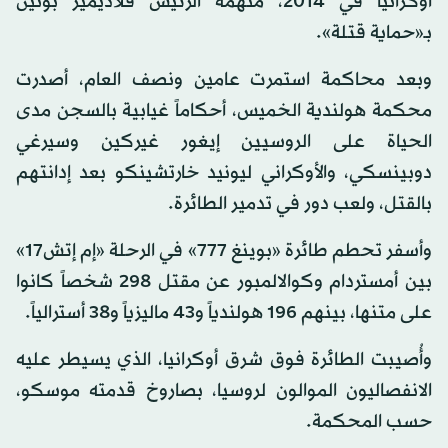
أوكرانيا في 2014، متهمة الرئيس فلاديمير بوتين
بـ«حماية قتلة».
وبعد محاكمة استمرت عامين ونصف العام، أصدرت
محكمة هولندية الخميس، أحكاماً غيابية بالسجن مدى
الحياة على الروسيين إيغور غيركين وسيرغي
دوبينسكي، والأوكراني ليونيد خارتشينكو بعد إدانتهم
بالقتل، ولعب دور في تدمير الطائرة.
وأسفر تحطم طائرة «بوينغ 777» في الرحلة «إم إتش17»
بين أمستردام وكوالالمبور عن مقتل 298 شخصاً كانوا
على متنها، بينهم 196 هولندياً و43 ماليزياً و38 أسترالياً.
وأُصيبت الطائرة فوق شرق أوكرانيا، الذي يسيطر عليه
الانفصاليون الموالون لروسيا، بصاروخ قدمته موسكو،
حسب المحكمة.