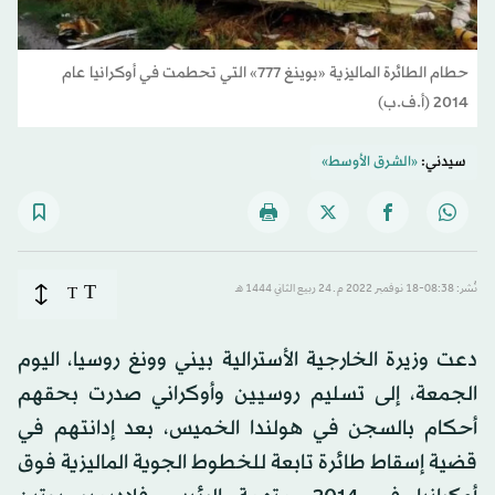
حطام الطائرة الماليزية «بوينغ 777» التي تحطمت في أوكرانيا عام
2014 (أ.ف.ب)
سيدني:
«الشرق الأوسط»
T
نُشر: 08:38-18 نوفمبر 2022 م ـ 24 ربيع الثاني 1444 هـ
T
دعت وزيرة الخارجية الأسترالية بيني وونغ روسيا، اليوم
الجمعة، إلى تسليم روسيين وأوكراني صدرت بحقهم
أحكام بالسجن في هولندا الخميس، بعد إدانتهم في
قضية إسقاط طائرة تابعة للخطوط الجوية الماليزية فوق