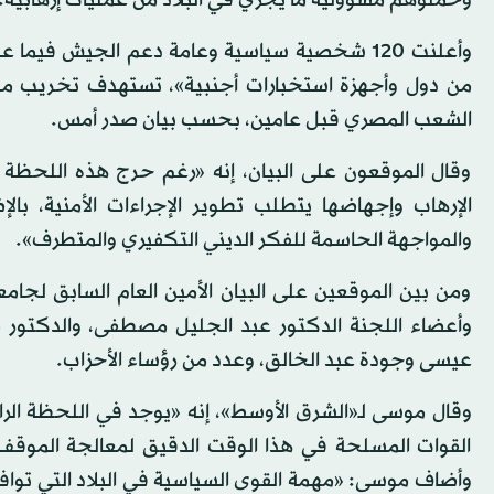
وحملوهم مسؤولية ما يجري في البلاد من عمليات إرهابية.
وأعلنت 120 شخصية سياسية وعامة دعم الجيش في
من دول وأجهزة استخبارات أجنبية»، تستهدف تخريب مستق
الشعب المصري قبل عامين، بحسب بيان صدر أمس.
وقال الموقعون على البيان، إنه «رغم حرج هذه اللحظة
الإرهاب وإجهاضها يتطلب تطوير الإجراءات الأمنية، بالإ
والمواجهة الحاسمة للفكر الديني التكفيري والمتطرف».
ومن بين الموقعين على البيان الأمين العام السابق لجا
وأعضاء اللجنة الدكتور عبد الجليل مصطفى، والدكتور محم
عيسى وجودة عبد الخالق، وعدد من رؤساء الأحزاب.
وقال موسى لـ«الشرق الأوسط»، إنه «يوجد في اللحظة الراه
القوات المسلحة في هذا الوقت الدقيق لمعالجة الموقف 
وأضاف موسى: «مهمة القوى السياسية في البلاد التي توا