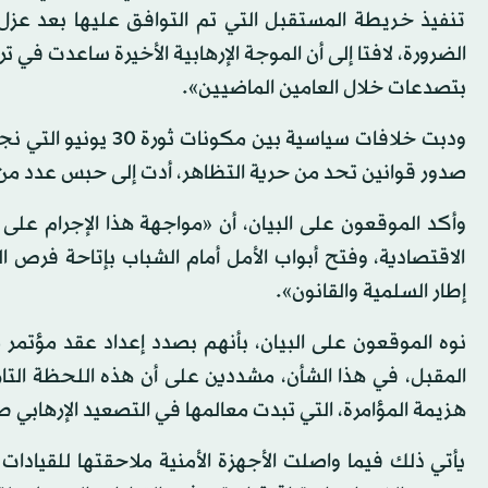
تنفيذ خريطة المستقبل التي تم التوافق عليها بعد عزل م
بتصدعات خلال العامين الماضيين».
ودبت خلافات سياسية 
صدور قوانين تحد من حرية التظاهر، أدت إلى حبس عدد من شباب ثورة 25 يناير (كان
وأكد الموقعون على البيان، أن «مواجهة هذا الإجرام عل
الاقتصادية، وفتح أبواب الأمل أمام الشباب بإتاحة فر
إطار السلمية والقانون».
نوه الموقعون على البيان، بأنهم بصدد إعداد عقد مؤت
المقبل، في هذا الشأن، مشددين على أن هذه اللحظة ال
هزيمة المؤامرة، التي تبدت معالمها في التصعيد الإرهابي طو
يأتي ذلك فيما واصلت الأجهزة الأمنية ملاحقتها للقيادا