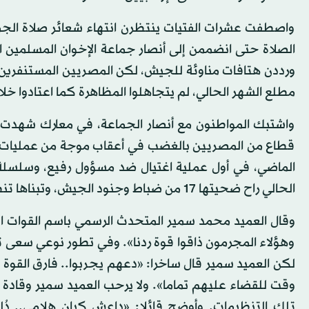
واصطفت عشرات الفتيات ينتظرن انتهاء شعائر صلاة الجم
الصلاة حتى انضممن إلى أنصار جماعة الإخوان المسلمي
ورددن هتافات مناوئة للجيش، لكن المصريين المستنفري
مطلع الشهر الحالي، لم يتجاهلوا المظاهرة كما اعتادوا خلا
واشتبك المواطنون مع أنصار الجماعة، في معارك شهدت ا
قطاع من المصريين بالغضب في أعقاب موجة من عمليات إره
الماضي، في أول عملية اغتيال ضد مسؤول رفيع، وسلسل
الحالي راح ضحيتها 17 من ضباط وجنود الجيش، وتبناها تنظيم أنصار بيت المقدس الذي بايع في وقت سابق تنظيم داعش.
وقال العميد محمد سمير المتحدث الرسمي باسم القوات ا
وهؤلاء المجرمون ذاقوا قوة ردنا». وفي تطور نوعي سعى
لكن العميد سمير قال ساخرا: «دعهم يجربوا.. فارق القو
وقت للقضاء عليهم تماما». ولا يرحب العميد سمير وقادة
تلك التنظيمات. وأوضح قائلا: «داعش كيان هلامي.. دُلن