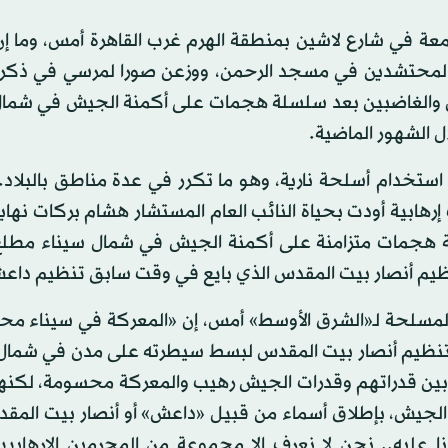
عة في شارع لاشين بمنطقة الهرم غرب القاهرة أمس، وما إن
ن المحتشدين في مسجد الرحمن، ووزعن صورا لمرسي في ذكرى
ن والغاضبين بعد سلسلة هجمات على أكمنة الجيش في شمال
ل الشهور الماضية.
ستخدام أسلحة نارية، وهو ما تكرر في عدة مناطق بالبلاد.
ابية أودت بحياة النائب العام المستشار هشام بركات نهاية
ة هجمات متزامنة على أكمنة الجيش في شمال سيناء مطلع
لمسلحة لـ«الشرق الأوسط» أمس، إن «المعركة في سيناء مح
 تنظيم أنصار بيت المقدس لبسط سيطرته على مدن في شمال 
ة بين قدراتهم وقدرات الجيش رهيب والمعركة محسومة، لكنها
 الجيش، بإطلاق أسماء من قبيل «داعش» أو أنصار بيت المق
ا عليه.. نحن لا نعرف إلا مجموعة من المجرمين الإرهابيين