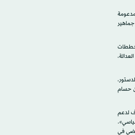
لمدعومة
جماهير
مخططات
لعدالة،
دستور،
ان حسام
وف لدعم
ياسي».
مضي في