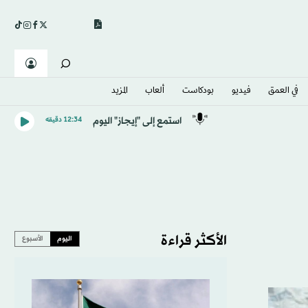
في العمق
فيديو
بودكاست
ألعاب
المزيد
استمع إلى "إيجاز" اليوم
12:34 دقيقه
الأكثر قراءة
اليوم
الأسبوع