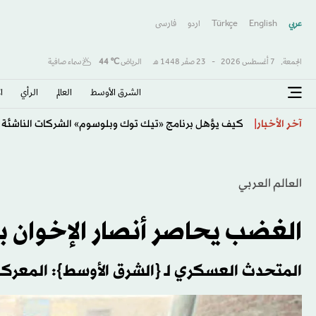
عربي
English
Türkçe
اردو
فارسى
الجمعة,
7 أغسطس 2026
-
23 صفَر 1448 هـ
الرياض
℃
44
سماء صافية
الشرق الأوسط​
العالم
الرأي
ا
تقرير الوظائف الأميركية يهوي بعوائد سندات الخزانة ويبدد
آخر الأخبار
العالم العربي
الغضب يحاصر أنصار الإخوان
المتحدث العسكري لـ {الشرق الأوسط}: المعر