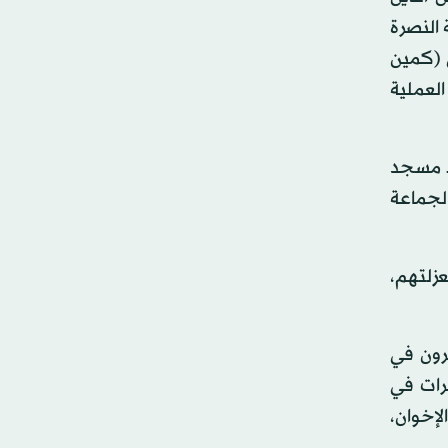
النصرة
ا من كمين أبو رفاعي (كمين
رهابيون في العملية
ط مسجد
الجماعة
ن بعزلتهم،
رون في
رات في
إخوان،