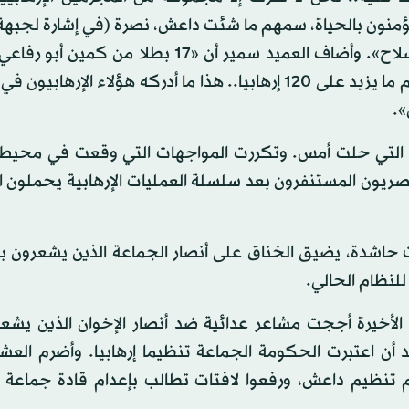
ؤمنون بالحياة، سمهم ما شئت داعش، نصرة (في إشارة لجبهة 
في سوريا) الإخوان.. هؤلاء جميعهم مأجورون يحملون السلاح». وأضاف العميد سمير أن «17 بطل
أمني للجيش بالقرب من الشيخ زويد) تمكنوا من صد هجوم ما يزيد على 120 إرهابيا.. هذا ما أدركه هؤلاء الإ
».
ي التي حلت أمس. وتكررت المواجهات التي وقعت في محي
صريون المستنفرون بعد سلسلة العمليات الإرهابية يحملون 
ليو (تموز) 2013، عقب مظاهرات حاشدة، يضيق الخناق على أنصار الجماعة الذين يشعرو
نظام الحالي.
 الأخيرة أججت مشاعر عدائية ضد أنصار الإخوان الذين يشع
أن اعتبرت الحكومة الجماعة تنظيما إرهابيا. وأضرم العش
م تنظيم داعش، ورفعوا لافتات تطالب بإعدام قادة جماعة ال