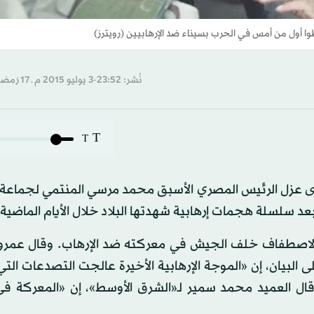
ا أول من أمس في الحرب بسيناء ضد الإرهابيين (رويترز)
نُشر: 23:52-3 يوليو 2015 م ـ 17 رَمضان 1436 هـ
T
T
 عزل الرئيس المصري الأسبق محمد مرسي المنتمي لجماعة ا
د سلسلة هجمات إرهابية شهدتها البلاد خلال الأيام الماضية.
أمس إلى الاصطفاف خلف الجيش في معركته ضد الإرهاب. وقال عم
البيان، إن «الموجة الإرهابية الأخيرة عالجت التصدعات الت
 فيما قال العميد محمد سمير لـ«الشرق الأوسط»، إن «المعركة ف