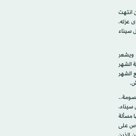
 انتهت
 عزله،
 سيناء
 ويشعر
 الشهر
 الشهر
سومة..
سيناء،
 مسألة
دس على
 الذين