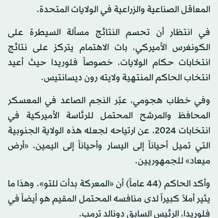
المعاقل الصناعية والزراعية في الولايات المتحدة.
في انتظار أن تحسم النتائج مسألة السيطرة على
الكونغرس الأميركي، بات الاهتمام يتركز على نتائج
انتخابات حكام الولايات، خصوصاً فلوريدا حيث أعيد
انتخاب الحاكم المنتهية ولايته رون ديسانتيس.
وفي خطاب هجومي، عبّر النجم الصاعد في المعسكر
المحافظ والمرشح المحتمل للرئاسة الأميركية في
انتخابات 2024، عن ارتياحه لجعله هذه الولاية الجنوبية
التي تميل أحياناً إلى اليسار وأحياناً إلى اليمين، «أرض
ميعاد» للجمهوريين.
وأكد الحاكم (44 عاماً) أن «المعركة بدأت للتو». وهذا ما
يثير أملاً كبيراً لدى منافسه المحتمل المقيم هو أيضاً في
فلوريدا، الرئيس السابق دونالد ترمب.