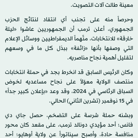
معينة طالت آلات التصويت.
وحرصاً منه على تجنب أي انتقاد لنتائج الحزب
الجمهوري، أعلن ترمب أن الجمهوريين عاشوا «ليلة
خارقة» للانتخابات، متّهماً الديمقراطيين ووسائل الإعلام
التي وصفها بأنها «زائفة» ببذل كل ما في وسعهم
لتقليل أهمية نجاح مناصريه.
وكان الرئيس السابق قد انخرط بجد في حملة انتخابات
منتصف الولاية معوّلاً على نجاح مساعديه لخوض
السباق الرئاسي في 2024، وقد وعد «بإعلان كبير جداً»
في 15 نوفمبر (تشرين الثاني) الحالي.
وبشنه حملة شرسة على التضخم، حصل جاي دي
فانس؛ أحد مؤيدي دونالد ترمب، على مقعد كان محور
منافسة حادة، وأصبح سيناتوراً عن ولاية أوهايو؛ أحد