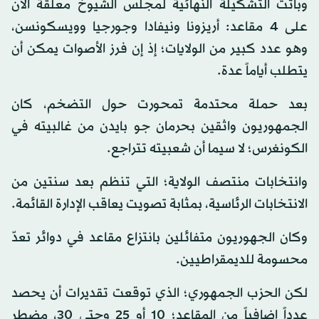
وباتت التشكيلة النهائية لمجلس الشيوخ معلقة الآن
على 4 مقاعد: أريزونا ونيفادا وجورجيا وويسكونسن،
وهو عدد كبير من الولايات؛ إذ إن فرز الأصوات يمكن أن
يتطلب أياماً عدة.
بعد حملة محتدمة تمحورت حول التضخم، كان
الجمهوريون واثقين بحرمان جو بايدن من غالبيته في
الكونغرس؛ لا سيما أن شعبيته تتراجع.
وانتخابات منتصف الولاية؛ التي تنظم بعد سنتين من
الانتخابات الرئاسية، بمثابة تصويت يعاقب الإدارة القائمة.
وكان الجهوريون متفائلين بانتزاع مقاعد في دوائر تعدّ
محسومة للديمقراطيين.
لكن الحزب الجمهوري؛ الذي توقعت تقديرات أن يحصد
عدداً إضافياً من المقاعد؛ 10 أو 25 وحتى 30، مضطر