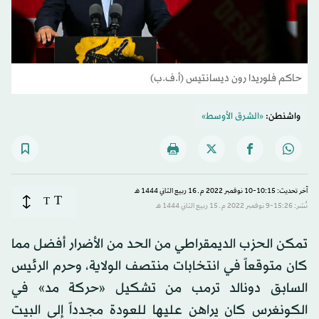
حاكم فلوريدا رون ديسانتيس (أ.ف.ب)
واشنطن:
«الشرق الأوسط»
آخر تحديث: 10:15-10 نوفمبر 2022 م ـ 16 ربيع الثاني 1444 هـ
T
T
نُشر: 15:26-9 نوفمبر 2022 م ـ 15 ربيع الثاني 1444 هـ
تمكن الحزب الديمقراطي من الحد من الأضرار أفضل مما
كان متوقعاً في انتخابات منتصف الولاية، وحرم الرئيس
السابق دونالد ترمب من تشكيل «حركة مد» في
الكونغرس كان يراهن عليها للعودة مجدداً إلى البيت