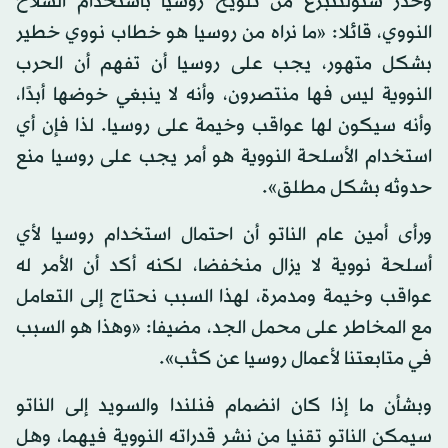
وحذر ستولتنبرغ من تلويح روسيا باستخدام السلاح
النووي، قائلا: «ما نراه من روسيا هو خطاب نووي خطير
بشكل متهور، يجب على روسيا أن تفهم أن الحرب
النووية ليس فها منتصرون، وأنه لا ينبغي خوضها أبدًا،
وأنه سيكون لها عواقب وخيمة على روسيا. لذا فإن أي
استخدام الأسلحة النووية هو أمر يجب على روسيا منع
حدوثه بشكل مطلق».
ورأى أمين عام الناتو أن احتمال استخدام روسيا لأي
أسلحة نووية لا يزال منخفضا، لكنه أكد أن الأمر له
عواقب وخيمة ومدمرة، لهذا السبب نحتاج إلى التعامل
مع المخاطر على محمل الجد، مضيفا: «وهذا هو السبب
في متابعتنا لأعمال روسيا عن كثب».
وبشأن ما إذا كان انضمام فنلندا والسويد إلى الناتو
سيمكن الناتو تقنيا من نشر قدراته النووية فيهما، وهل