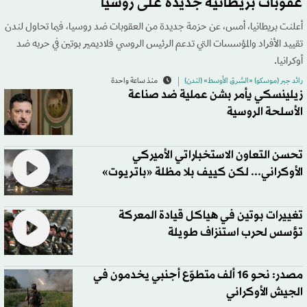
عقوبات بريطانية جديدة على روسيا
أعلنت بريطانيا، أمس، عن حزمة جديدة من العقوبات ضد روسيا، فيما تحاول لندن
تقييد الأفراد والمؤسسات التي تدعم الرئيس الروسي فلاديمير بوتين في حربه ضد
أوكرانيا.
رائد جبر (موسكو) «الشرق الأوسط» (لندن)
منذ ساعة واحدة
زيلينسكي يأمر بشن عملية ضد صناعة
الأسلحة الروسية
تحسن التعاون الاستخباراتي الأميركي
الأوكراني... لكن كييف بلا مظلة «باتريوت»
تغييرات بوتين في هياكل قيادة المعركة
تؤسس لحرب استنزاف طويلة
مصدر: نحو 16 ألف متطوّع أجنبي يخدمون في
الجيش الأوكراني