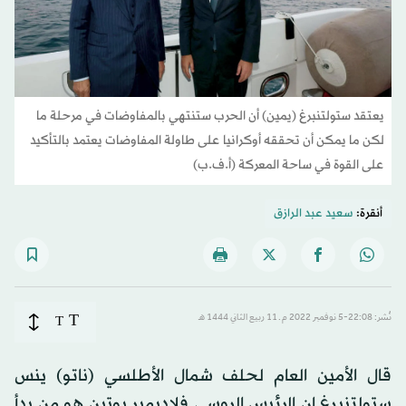
يعتقد ستولتنبرغ (يمين) أن الحرب ستنتهي بالمفاوضات في مرحلة ما
لكن ما يمكن أن تحققه أوكرانيا على طاولة المفاوضات يعتمد بالتأكيد
على القوة في ساحة المعركة (أ.ف.ب)
أنقرة:
سعيد عبد الرازق
T
نُشر: 22:08-5 نوفمبر 2022 م ـ 11 ربيع الثاني 1444 هـ
T
قال الأمين العام لحلف شمال الأطلسي (ناتو) ينس
ستولتنبرغ إن الرئيس الروسي فلاديمير بوتين هو من بدأ