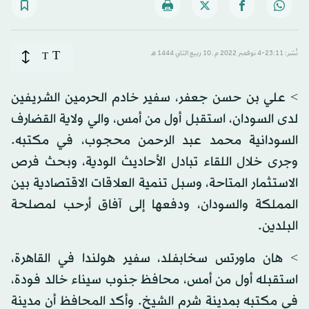
T
نُشر: 23:11-4 نوفمبر 2022 م ـ 10 ربيع الثاني 1444 هـ
T
> علي بن حسن جعفر، سفير خادم الحرمين الشريفين
لدى السودان، استقبل أول من أمس، والي ولاية القضارف
السودانية محمد عبد الرحمن محجوب، في مكتبه.
وجرى خلال اللقاء تبادل الأحاديث الودية، وبحث فرص
الاستثمار المتاحة، وسبل تنمية العلاقات الاقتصادية بين
المملكة والسودان، ودفعها إلى آفاق أرحب لمصلحة
البلدين.
> هان ماورتس سخابفلد، سفير هولندا في القاهرة،
استقبله أول من أمس، محافظ جنوب سيناء خالد فودة،
في مكتبه بمدينة شرم الشيخ. وأكد المحافظ أن مدينة