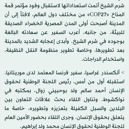
شرم الشيخ أتمت استعداداتها لاستقبال وفود مؤتمر قمة
المناخ «COP27» من مختلف دول العالم، لافتاً إلى أن
المدينة أصبحت أولى المدن المصرية الخضراء الصديقة
للبيئة. من جانبه، أعرب السفير عن سعادته البالغة
بوجوده في شرم الشيخ. وأبدى إعجابه الشديد بالمدينة
بعد تطويرها، وخاصة تطوير منظومة النقل النظيفة،
واستخدام الدراجات.
> ألكسندر غراسيا، سفير فرنسا المعتمد لدى موريتانيا،
استقبله أول من أمس، رئيس اللجنة الوطنية لحقوق
الإنسان أحمد سالم ولد بوحبيني زوال، بمكتبه في
نواكشوط. وتناول اللقاء بحث علاقات التعاون بين
البلدين والسبل الكفيلة بتعزيزه وتطويره، خاصة ما
يتعلق بحقوق الإنسان. وجرى اللقاء بحضور الأمين العام
للجنة الوطنية لحقوق الإنسان محمد ولد إبراهيم.