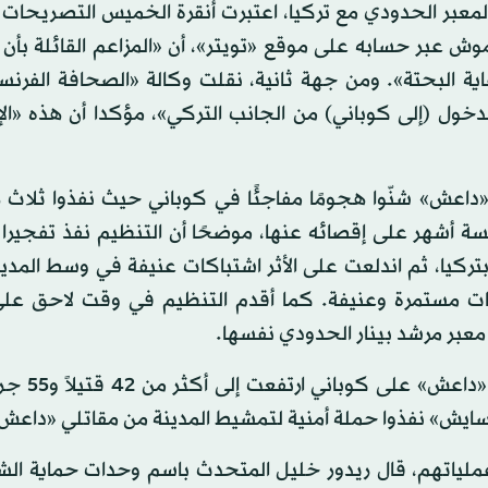
معبر الحدودي مع تركيا، اعتبرت أنقرة الخميس التصريحات 
موش عبر حسابه على موقع «تويتر»، أن «المزاعم القائلة بأ
اية البحتة». ومن جهة ثانية، نقلت وكالة «الصحافة الفرنس
دخول (إلى كوباني) من الجانب التركي»، مؤكدا أن هذه «الإ
 «داعش» شنّوا هجومًا مفاجئًا في كوباني حيث نفذوا ثلاث
 أشهر على إقصائه عنها، موضحًا أن التنظيم نفذ تفجيرا ا
تركيا، ثم اندلعت على الأثر اشتباكات عنيفة في وسط المدي
ات مستمرة وعنيفة. كما أقدم التنظيم في وقت لاحق على
عبر مرشد بينار الحدودي نفسها.
وقال مصدر كردي في كوباني إن حصيل
أسايش» نفذوا حملة أمنية لتمشيط المدينة من مقاتلي «داعش
ملياتهم، قال ريدور خليل المتحدث باسم وحدات حماية الش