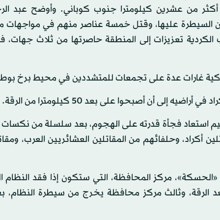
 أكثر من عشرين كيلومترا جنوب كوباني. وأوضح عبد الر
من السيطرة عليها، وقتل خمسة عناصر منهم في مواجهات مع
ب الكردية تعزيزات إلى المنطقة حاصرتها من ثلاث جهات، 
يركية غارات عدة على تجمعات للمتشددين في محيط برخ بوطا
ى أن أصبحوا على بعد 50 كيلومترا من الرقة.
 استعاد فجأة قدرته على الهجوم، بعد سلسلة من نكسات م
 أكراد، وحلفائهم من المقاتلين العشائريين العرب، ومقات
 «الحسكة»، مركز المحافظة، التي ستكون إذا فقد النظام ا
عد الرقة، وثالث مركز محافظة يخرج من سيطرة النظام، بع