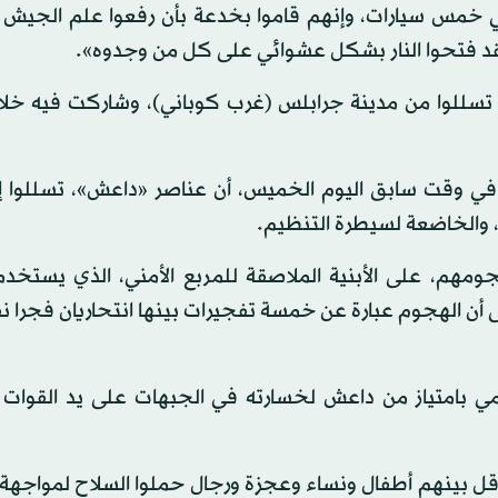
 في خمس سيارات، وإنهم قاموا بخدعة بأن رفعوا علم الجيش 
لقد فتحوا النار بشكل عشوائي على كل من وجدوه».
 تسللوا من مدينة جرابلس (غرب كوباني)، وشاركت فيه خلاي
اد في وقت سابق اليوم الخميس، أن عناصر «داعش»، تسللوا إ
، والخاضعة لسيطرة التنظيم.
ومهم، على الأبنية الملاصقة للمربع الأمني، الذي يستخد
لى أن الهجوم عبارة عن خمسة تفجيرات بينها انتحاريان فجرا 
ي بامتياز من داعش لخسارته في الجبهات على يد القوات ا
م أعدم بالرصاص 23 شخصا على الأقل بينهم أطفال ونساء وعجزة ورجال حملوا السلاح لموا