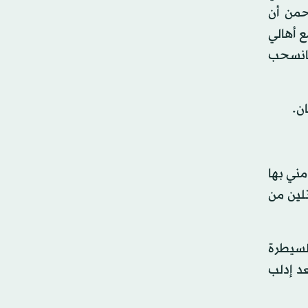
حمن أن
 أهالي
فانسحب
ن.
ني بها
لين من
لسيطرة
د إدلب