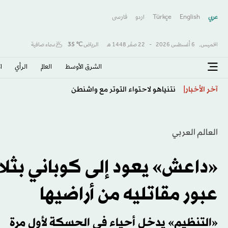
عربي
English
Türkçe
اردو
فارسى
الخميس,
6 أغسطس 2026
-
22 صفَر 1448 هـ
الرياض
℃
35
سماء صافية
الشرق الأوسط​
العالم
الرأي
ا
نيوم يفتح باب التفاوض مع اليوناني ماسوراس
آخر الأخبار
العالم العربي
«داعش» يعود إلى كوباني بثلا
عبور مقاتليه من أراضيها
«التنظيم» يدخل أحياء في الحسكة لأول مرة