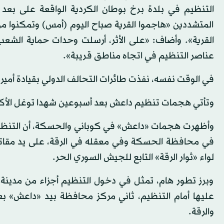
التنظيم في بلدة برخ بوطان الكردية الواقعة على بعد
المتشددين «هاجموا القرية صباح اليوم (أمس) وتمكنوا 
القرية». وأضاف: «على الأثر، أرسلت وحدات حماية الشع
عناصر التنظيم في اتجاه مناطق قريبة».
في الوقت نفسه، نفذت طائرات التحالف الدولي بقيادة أم
وتأتي هجمات تنظيم داعش بعد أسبوعين شهدا توغل الأكراد في أراضيه إل
وأظهرت هجمات «داعش» في كوباني والحسكة، أن التنظيم
في محافظة الحسكة وفي معقله في الرقة، على يد مقاتلين
لواء «ثوار الرقة» التابع للجيش السوري الحر.
وبرز تطور هام، تمثل في دخول التنظيم أجزاء من مدينة
عليها أمام التنظيم، ثاني مركز محافظة بيد «داعش» ب
والرقة.