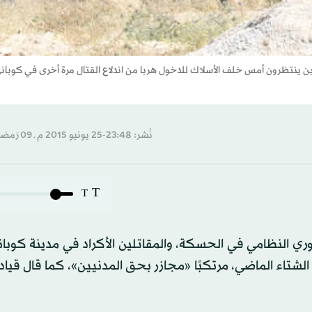
ين ينتظرون أمس خلف الأسلاك للدخول هربا من اندلاع القتال مرة أخرى في كوبان
نُشر: 23:48-25 يونيو 2015 م ـ 09 رَمضان 1436 هـ
T
T
النظامي في الحسكة، والمقاتلين الأكراد في مدينة كوبان
الشتاء الماضي، مرتكبًا «مجازر بحق المدنيين»، كما قال قيا