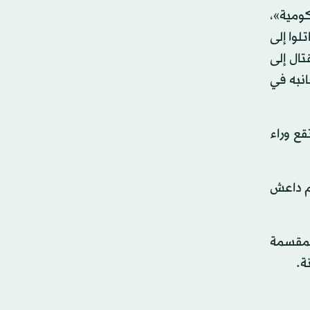
كومية»،
لوا إلى
تال إلى
انبه في
قع وراء
م داعش
لمقسمة
ة.