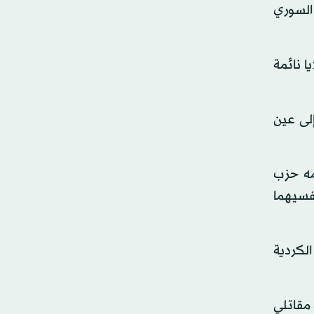
السوري
ا نائمة
لى عين
مه حزب
نفسيهما
لكردية
جهة مقاتلي