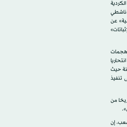
الكردية
ن ناشطي
ية» عن
ثباتات»
 هجمات
نتحاريا
نة حيث
 تنفيذ
ة ضحايا هجمات «داعش» على كوباني ارتفعت إلى أكثر من 42 قتيلاً و55 جريحًا من
».
عب، إن