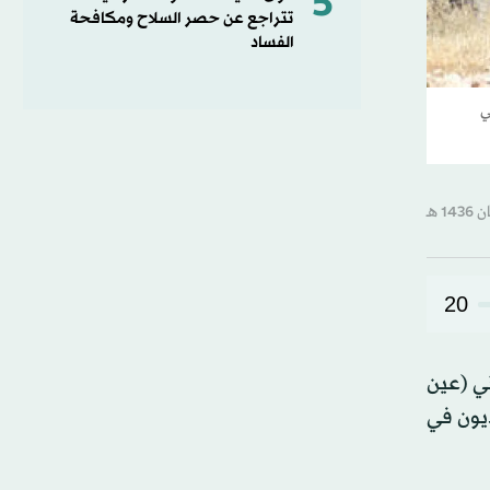
5
تتراجع عن حصر السلاح ومكافحة
الفساد
ي
20
ي (عين
ديون في