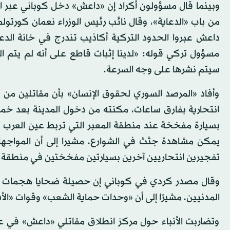
وبينما قال مسؤولون أكراد إن «داعش» دخل كوباني عبر ال
من باب «الدعاية»، وقال نائب رئيس الوزراء نعمان كورتول
داعش عبروا الحدود التركية أكاذيب تندرج في خانة الدع
مسؤول تركي قوله: «لدينا إثبات قاطع على أنه لم يتم ال
سيتم نشرها على وجه السرعة.
وأفاد «المرصد السوري لحقوق الإنسان» بأن مقاتلين من
انتحارية بفارق ساعات، مكنته من دخول المدينة بعد خمسة
بسيارة مفخخة عند منطقة المعبر التي تربط عين العرب ب
يمكن مشاهدة جثث في الشوارع، مشيرا إلى أن المواجه
تفجيرين انتحاريين آخرين بسيارتين مفخختين في منطقة م
المدنيين، مشيرًا إلى أن «وحدات حماية الشعب» وقوات «ال
وتضاربت الأنباء حول مركز انطلاق مقاتلي «داعش» في ع