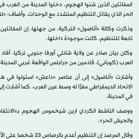
المقاتلين الذين شنوا الهجوم، دخلوا المدينة من الغرب
الحر الذي يقاتل التنظيم المتشدد مع الوحدات. وأضاف: «
وذكرت وكالة «أناضول» التركية، من جهتها، إن المقاتلين
تابعة للتنظيم، كانت موجودة داخلها.
وكان بيان صادر عن ولاية شانلي أورفا جنوبي تركيا، أف
العرب (كوباني)، قادمين من جرابلس الواقعة غربي المدينة
وأشارت «أناضول» إلى أن عناصر «داعش» استولوا في هج
الاتحاد الديمقراطي مقرًّا له وسط عين العرب. كما أشارت إ
في المدينة.
ووصف الناشط الكردي ارين شيخموس الهجوم بـ«الانتقام
والجيش الحر».
وقال المرصد إن التنظي