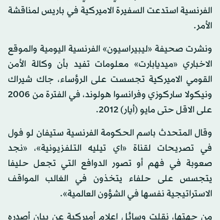
الفرنسية استدعت السفيرة الاميركية في باريس لمناقشة
الأمر.
ونشرت صحيفة «ليبيراسيون» الفرنسية اليومية والموقع
الاخباري «ميديابارت» معلومات تفيد بأن وكالة الأمن
القومي الاميركية تجسست على الرؤساء، جاك شيراك
ونيكولا ساركوزي وفرانسوا هولوند، في الفترة من 2006
على الاقل حتى مايو (أيار) 2012.
وقال المتحدث باسم الحكومة الفرنسية ستيفان لو فول
في تصريحات لقناة «اي تيليه التلفزيونية»، «نجد
صعوبة في فهم أو تصور الدوافع التي تجعل حليفا
يتجسس على حلفاء يتخذون في الغالب المواقف
الاستراتيجية نفسها في الشؤون العالمية».
من جهتها، نقلت وسائل إعلام أميركية عن بيان أصدره