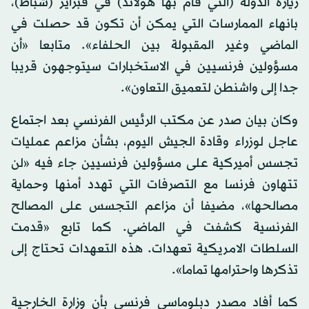
زيارة الدولة (التي قام بها هولاند) في فبراير (شباط)،
بانهاء الممارسات التي يمكن أن تكون قد حصلت في
الماضي وغير المقبولة بين الحلفاء». متابعا «أن
مسؤولين فرنسيين في الاستخبارات سيتوجهون قريبا
جدا إلى واشنطن لتعميق التعاون».
وكان بيان صدر عن مكتب الرئيس الفرنسي بعد اجتماع
عاجل لوزراء وقادة الجيش اليوم، بشأن مزاعم عمليات
تجسس أميركية على مسؤولين فرنسيين جاء فيه «لن
تتهاون فرنسا مع التصرفات التي تهدد أمنها وحماية
مصالحها»، مضيفا أن مزاعم التجسس على المصالح
الفرنسية كشفت في الماضي. كما تابع «قدمت
السلطات الامريكية تعهدات. هذه التعهدات تحتاج إلى
تذكرها واحترامها تماما».
كما أفاد مصدر دبلوماسي فرنسي بأن وزارة الخارجية