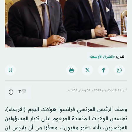
لندن:
«الشرق الأوسط»
T
نُشر: 18:21-24 يونيو 2015 م ـ 08 رَمضان 1436 هـ
T
وصف الرئيس الفرنسي فرانسوا هولاند، اليوم (الاربعاء)،
تجسس الولايات المتحدة المزعوم على كبار المسؤولين
الفرنسيين، بأنه «غير مقبول»، محذّرًا من أن باريس لن