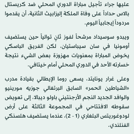
عليها جراء تأجيل مباراة الدوري المحلي ضد كريستال
بالاس حداداً على وفاة الملكة إليزابيث الثانية، أن يقدموا
مردوداً إيجابياً اليوم.
ويبدو سوسيداد مرشحاً لفوز ثانٍ توالياً حين يستضيف
أومونيا في سان سيباستيان، لكن الفريق الباسكي
يخوض المباراة بمعنويات مهزوزة بعض الشيء نتيجة
خسارته الأحد في الدوري المحلي أمام خيتافي.
وعلى غرار يونايتد، يسعى روما الإيطالي بقيادة مدرب
«الشياطين الحمر» السابق البرتغالي جوزيه مورينيو
والوافد الجديد النجم الأرجنتيني باولو ديبالا، إلى تعويض
سقوطه الافتتاحي في المجموعة الثالثة على أرض
لودوغوريتس البلغاري (1 - 2)، عندما يستضيف هلسنكي
الفنلندي.