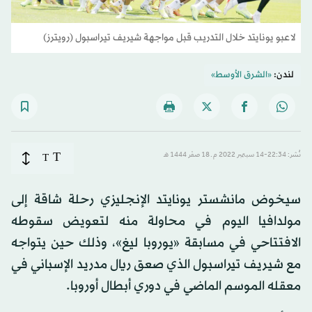
لاعبو يونايتد خلال التدريب قبل مواجهة شيريف تيراسبول (رويترز)
لندن:
«الشرق الأوسط»
T
نُشر: 22:34-14 سبتمبر 2022 م ـ 18 صفَر 1444 هـ
T
سيخوض مانشستر يونايتد الإنجليزي رحلة شاقة إلى
مولدافيا اليوم في محاولة منه لتعويض سقوطه
الافتتاحي في مسابقة «يوروبا ليغ»، وذلك حين يتواجه
مع شيريف تيراسبول الذي صعق ريال مدريد الإسباني في
معقله الموسم الماضي في دوري أبطال أوروبا.