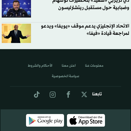
دي تزيربي «سعيد» بتحضيرات توتنهام
وضبابية حول مستقبل ريتشارليسون
الاتحاد الإنجليزي يدعم موقف «يويفا» ويدعو
لمراجعة قيادة «فيفا»
معلومات عنا
اعلن معنا
الأحكام والشروط
سياسة الخصوصية
تابعنا