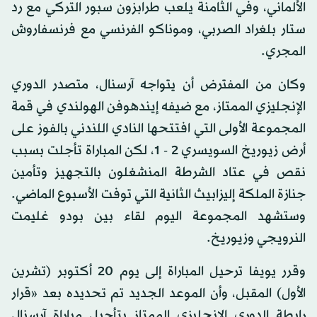
الألماني، وفي الثامنة يلعب طرابزون سبور التركي مع رد
ستار بلغراد الصربي، وموناكو الفرنسي مع فرنسفاروش
المجري.
وكان من المفترض أن يتواجه آرسنال، متصدر الدوري
الإنجليزي الممتاز، مع ضيفه إيندهوفن الهولندي في قمة
المجموعة الأولى التي افتتحها النادي اللندني بالفوز على
أرض زيوريخ السويسري 2 - 1، لكن المباراة تأجلت بسبب
نقص في عتاد الشرطة المنشغلون بالتجهيز وتأمين
جنازة الملكة إليزابيث الثانية التي توفت الأسبوع الماضي.
وستشهد المجموعة اليوم لقاء بين بودو غليمت
النرويجي وزيوريخ.
وقرر يويفا ترحيل المباراة إلى يوم 20 أكتوبر (تشرين
الأول) المقبل، وأن الموعد الجديد تم تحديده بعد «قرار
رابطة الدوري الإنجليزي الممتاز بتأجيل مباراة آرسنال