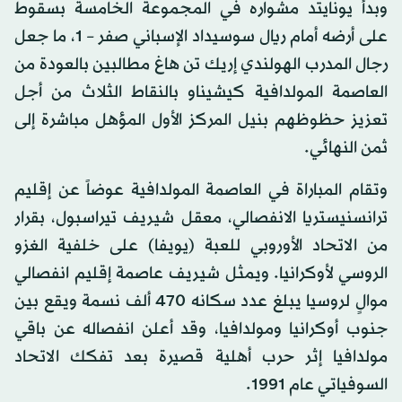
وبدأ يونايتد مشواره في المجموعة الخامسة بسقوط
على أرضه أمام ريال سوسيداد الإسباني صفر – 1، ما جعل
رجال المدرب الهولندي إريك تن هاغ مطالبين بالعودة من
العاصمة المولدافية كيشيناو بالنقاط الثلاث من أجل
تعزيز حظوظهم بنيل المركز الأول المؤهل مباشرة إلى
ثمن النهائي.
وتقام المباراة في العاصمة المولدافية عوضاً عن إقليم
ترانسنيستريا الانفصالي، معقل شيريف تيراسبول، بقرار
من الاتحاد الأوروبي للعبة (يويفا) على خلفية الغزو
الروسي لأوكرانيا. ويمثل شيريف عاصمة إقليم انفصالي
موالٍ لروسيا يبلغ عدد سكانه 470 ألف نسمة ويقع بين
جنوب أوكرانيا ومولدافيا، وقد أعلن انفصاله عن باقي
مولدافيا إثر حرب أهلية قصيرة بعد تفكك الاتحاد
السوفياتي عام 1991.