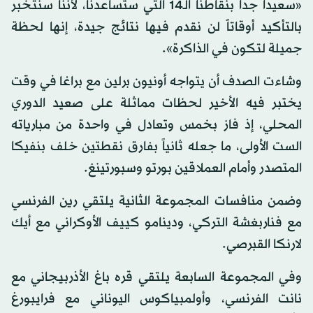
«سعيداً جداً بنقاطنا الـ14 التي ستساعدنا، لأننا سنتخبر
بالتأكيد أوقاتاً لن نقدم فيها نتائج جيدة، إنها لحظة
جميلة لتكون في الذاكرة».
وشاءت الصدف أن يتواجه أونيون برلين مع براغا في وقت
يختبر فيه الأخير لحظات مماثلة على صعيد الدوري
المحلي، إذ فاز بخمس وتعادل في واحدة من مبارياته
الست الأولى، ما جعله ثانياً بفارق نقطتين خلف بنفيكا
المتصدر وأمام العملاقين بورتو وسبورتينغ.
وضمن منافسات المجموعة الثانية يلتقي رين الفرنسي
مع فناربغشة التركي، ودينامو كييف الأوكراني مع أيك
لارنكا القبرصي.
وفي المجموعة السابعة يلتقي قره باغ الأذربيجاني مع
نانت الفرنسي، وأولمبياكوس اليوناني مع فرايبورغ