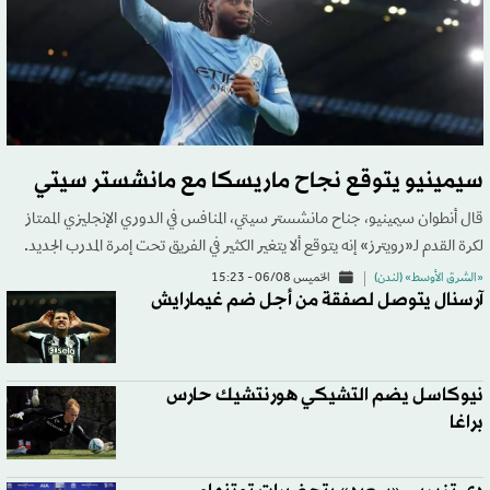
سيمينيو يتوقع نجاح ماريسكا مع مانشستر سيتي
قال أنطوان سيمينيو، جناح مانشستر سيتي، المنافس في الدوري الإنجليزي الممتاز
لكرة القدم لـ«رويترز» إنه يتوقع ألا يتغير الكثير في الفريق تحت إمرة المدرب الجديد.
«الشرق الأوسط» (لندن)
الخميس 06/08 - 15:23
آرسنال يتوصل لصفقة من أجل ضم غيمارايش
نيوكاسل يضم التشيكي هورنتشيك حارس
براغا