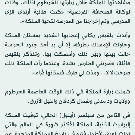
مشاهدتها للملكة خلال زيارتها للخرطوم آنذاك. وقالت
لوكالة الصحافة الفرنسية: «كنت طالبة أرتدي الزي
المدرسي وتم إخراجنا من المدرسة لتحية الملكة».
وأبدت بلقيس ركابي إعجابها الشديد بفستان الملكة
وحاولت الإمساك بطرفه، إلا أن يد أحد جنود الحراسة
حالت بينها وبين ذلك وأمسكت بها. وتتذكر بلقيس
قائلة: «ضربني الحارس بشدة، وعندما رأت الملكة ذلك
صرخت لا لا... ومدّت لي طرف فستانها لأراه».
شملت زيارة الملكة في ذلك الوقت العاصمة الخرطوم
وولايات ود مدني وشمال كردفان والنيل الأزرق.
في الثامن من سبتمبر (أيلول) الحالي، توفيت الملكة
إليزابيث الثانية، الملكة الأكثر شهرة في العالم والتي
تولت العرش لأطول فترة في تاريخ المملكة المتحدة، عن