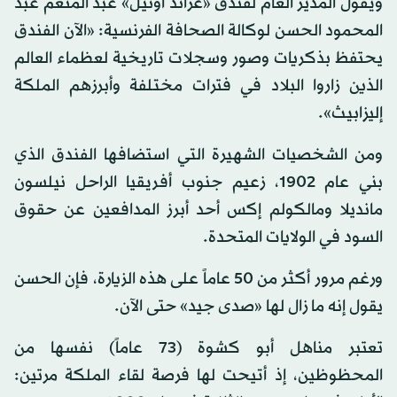
ويقول المدير العام لفندق «غراند أوتيل» عبد المنعم عبد
المحمود الحسن لوكالة الصحافة الفرنسية: «الآن الفندق
يحتفظ بذكريات وصور وسجلات تاريخية لعظماء العالم
الذين زاروا البلاد في فترات مختلفة وأبرزهم الملكة
إليزابيث».
ومن الشخصيات الشهيرة التي استضافها الفندق الذي
بني عام 1902، زعيم جنوب أفريقيا الراحل نيلسون
مانديلا ومالكولم إكس أحد أبرز المدافعين عن حقوق
السود في الولايات المتحدة.
ورغم مرور أكثر من 50 عاماً على هذه الزيارة، فإن الحسن
يقول إنه ما زال لها «صدى جيد» حتى الآن.
تعتبر مناهل أبو كشوة (73 عاماً) نفسها من
المحظوظين، إذ أتيحت لها فرصة لقاء الملكة مرتين: