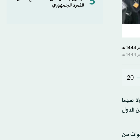
5
التمرد الجمهوري
20
لا سيما
لى جعل ظروف المعيشة في 90 في المائة من الدول
ن عليه عام 2016، ماحياً بذلك سنوات من