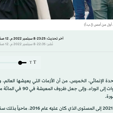
أول من أمس (إ.ب.أ)
آخر تحديث: 23:25-8 سبتمبر 2022 م ـ 12 صفَر 1444 هـ
نُشر: 22:35-8 سبتمبر 2022 م ـ 12 صفَر 1444 هـ
T
T
حدة الإنمائي، الخميس، من أن الأزمات التي يعيشها العالم، و
جائحة «كوفيد 19»، أدت إلى تراجع مؤشرات التنمية 5 سنوات إلى الوراء، وإ
وبعدما بقي المؤشر في ارتفاع متواصل منذ عقود، عاد عام 2021 إلى المستوى الذي كا