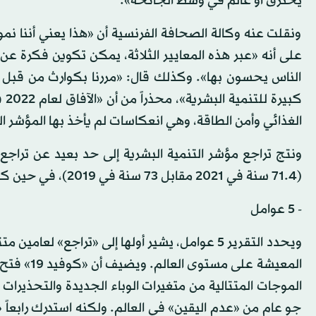
يحترق أو عالم في وسط الجائحة».
ونقلت عنه وكالة الصحافة الفرنسية أن «هذا يعني أننا نمو
على أنه «عبر هذه المعايير الثلاثة، يمكن تكوين فكرة عن
الناس يحسون بها». وكذلك قال: «مررنا بكوارث من قبل 
كب
الغذائي وأمن الطاقة، وهي انعكاسات لم يأخذ بها المؤشر الحال
(71.4 سنة في 2021 مقابل 73 سنة في 2019)، في حين كان يرتفع بصورة عامة بضعة أشهر كل سنة.
- 5 عوامل
المعيشة ع
الموجات المتتالية من متغيرات الوباء الجديدة والتحذير
جو عام من «عدم اليقين» في العالم. ولكنه استدرك رابعاً 