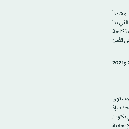
 مشدداً
لتي بدأ
نتكاسة
نيا على الأمن
ونتج تراجع مؤشر التنمية البشرية إلى حد بعيد عن تراجع متوسط العمر المتوقع بأكثر من عام ونصف عام بين 2019 و2021
الصحة والتعليم ومستوى
المعتاد، إذ
ي تكوين
إيجابية