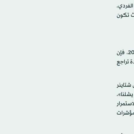
لفردي،
ث تكون
وأوضح واضع التقرير، بيدرو كونسيساو، خلال مؤتمر صحافي، أنه «على رغم من الانتعاش الاقتصادي الكبير في 2021، فإن
ة تراجع
 شتاينر
يشلنا»،
استمرار
 مؤشرات