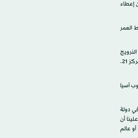
ن دون إعطاء
متوسط العمر
 تقريباً مع النرويج
وآيسلندا. وحين صدر التقرير الأول عن البرنامج عام 1990 كانت الولايات المتحدة في المقدمة، ولكنها الآن تراجعت إلى المركز 21.
وب آسيا
 سنين، انخفض المؤشر في دولة
 علينا أن
أو عالم