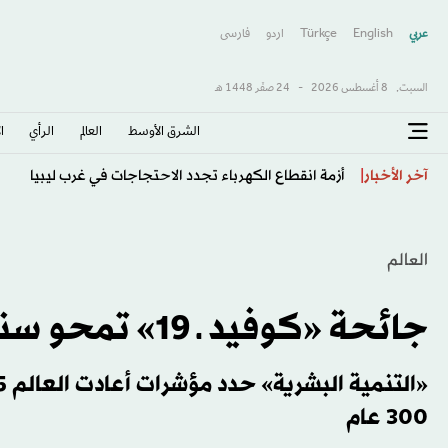
عربي
English
Türkçe
اردو
فارسى
السبت,
8 أغسطس 2026
-
24 صفَر 1448 هـ
الشرق الأوسط​
العالم
الرأي
ا
استهداف أمني بالتزامن مع إعادة فتح مطار دير الزور الدولي
آخر الأخبار
العالم
جائحة «كوفيد ـ 19» تمحو سنوات التقدم
300 عام