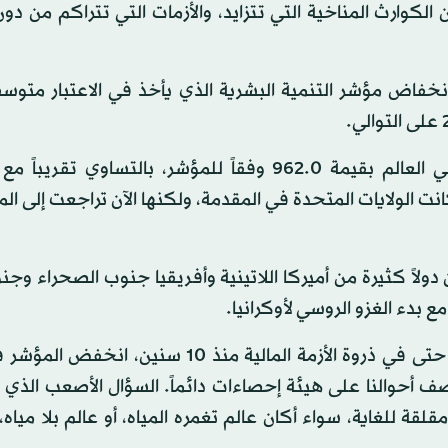
سبب الرئيسي إلى «كوفيد 19»، فضلاً عن الكوارث المناخية التي تتزايد، والأزمات التي تتراكم م
لتقرير الذي يصدر منذ 32 عاماً يؤكد انخفاض مؤشر التنمية البشرية الذي يأخذ في الاعتبار 
وجاءت سويسرا في المركز الأول كأكثر دولة متقدمة في العالم بقيمة 962.0 وفقاً للمؤشر، بالتساوي
لاً كثيرة من أميركا اللاتينية وأفريقيا جنوب الصحراء وجن
 بدء الغزو الروسي لأوكرانيا.
وأفاد مدير برنامج الأمم المتحدة الإنمائي أخيم شتاينر أنه حتى في ذروة الأزمة المالية منذ 10
يفاً أنه «يمكننا وصف أحوالنا على هيئة إحصاءات دائماً. السؤال الأصعب الذي
ة للغاية، سواء أكان عالم تغمره المياه، أو عالم بلا مياه، 