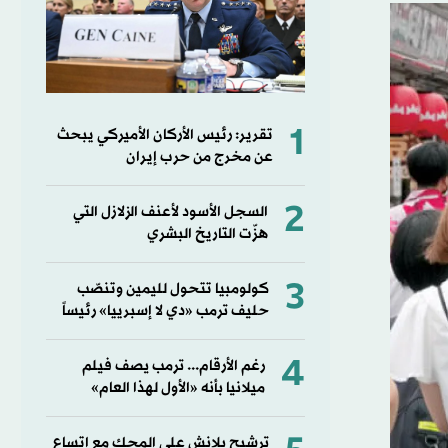
1
تقرير: رئيس الأركان الأميركي يبحث
عن مخرج من حرب إيران
2
السجل الأسود لأعنف الزلازل التي
هزّت التاريخ البشري
3
كولومبيا تتحول لليمين وتنصّب
حليف ترمب «دي لا إسبرييا» رئيساً
4
رغم الأرقام... ترمب يصف فيلم
ميلانيا بأنه «الأول لهذا العام»
ترشيح بلانش على المحك مع اتساع