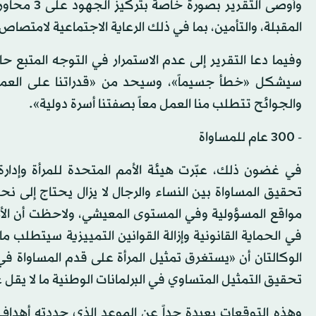
وأوصى التق
المقبلة، والتأمين، بما في ذلك الرعاية الاجتماعية لامتصاص 
وفيما دعا التقرير إلى عدم الاستمرار في التوجه المتبع حال
سيشكل «خطأ جسيماً»، وسيحد من «قدراتنا على العمل سو
والجوائح تتطلب منا العمل معاً بصفتنا أسرة دولية».
- 300 عام للمساواة
في غضون ذلك، عبّرت هيئة الأمم المتحدة للمرأة وإدارة
مواقع المسؤولية وفي المستوى المعيشي، ولاحظت أن الأز
تحقيق التمثيل المتساوي في البرلمانات الوطنية ما لا يقل عن 40 عاما
وهذه التوقعات بعيدة جداً عن الموعد الذي حددته أهداف 