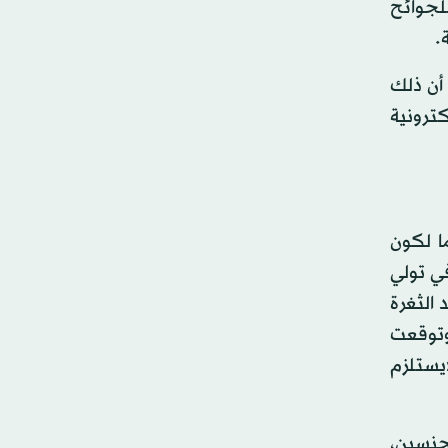
داد للجوائح
.
 أن ذلك
ترونية
ا لكون
وتفاوت في تولي
الثغرة
ة للتقدم». وتوقعت
قيادة في مكان العمل 140 عاماً»، وأن «يستلزم
لجنسين،