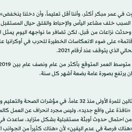
ت في عمر مبكر أكثر، وأننا أقل تعليماً، وأن دخلنا ينخفض»،
 السبب خلف مشاعر اليأس والإحباط والقلق حيال المستقبل ا
وحدثت نزاعات من قبل، لكن تضافر ما نواجهه اليوم يمثل ا
يرة للتنمية البشرية»، محذراً من أن «الآفاق لعام 2022 قاتمة» على ضوء الانعكاسات الخطيرة للحرب في أوكرا
ي الذي يتوقف عند أرقام 2021.
ويحدد التقرير 5 عوامل، يشير أولها إلى «تراجع» لعامين متتالين للمرة الأولى منذ 32 عاماً، في مؤشرات 
لى مستوى العالم. ويضيف أن «كوفيد 19» فتح «نافذة على واقع جديد»، وليس مجرد انحراف عن العمل ك
ات من احتمال حدوث أوبئة مستقبلية بشكل متزايد، ساعدت ف
«هناك فرصة في عدم اليقين» لأن «هناك كثيراً من الجوانب ال