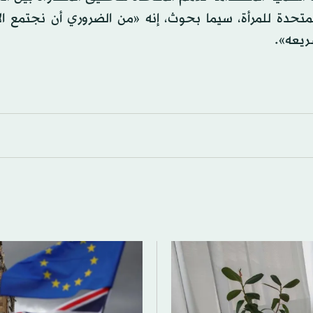
ة الأمم المتحدة للمرأة، سيما بحوث، إنه «من الضروري أن نجتمع ا
سريعه».