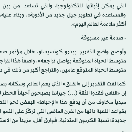
التي يمكن إثباتها للتكنولوجيا، والتي تساعد، من بين 
والمساعدة في تطوير جيل جديد من الأدوية». وبناء علي
أكثر ملاءمة لعالم اليوم».
- صدمة غير مسبوقة
متوسط الحياة المتوقعة يواصل تراجعه»، واصفاً هذا التراج
متوسط الحياة المتوقع عامين، والتراجع أكبر من ذلك في د
كما لفت التقرير إلى «القلق» الذي يعم العالم وسكانه بسبب
إن «الناس فقدوا الثقة (…) جيراننا يصبحون أحياناً الخطر 
مبدياً مخاوف من أن يدفع هذا «الإحباط» البعض نحو التط
بقواعد اللعبة ذاتها من القرن الماضي التي تركّز على النم
جديدة؛ نسبة الكربون المتدنية، فوارق أقل، مزيداً من الاست