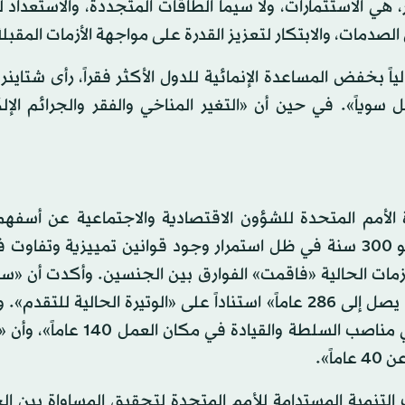
رير بصورة خاصة بتركيز الجهود على 3 محاور، هي الاستثمارات، ولا سيما الطاقات المتجددة، والاستع
الصدمات، والابتكار لتعزيز القدرة على مواجهة الأزمات المقبلة
ياً بخفض المساعدة الإنمائية للدول الأكثر فقراً، رأى شتاينر
ياً». في حين أن «التغير المناخي والفقر والجرائم الإلك
 الأمم المتحدة للشؤون الاقتصادية والاجتماعية عن أسفهم
تحقيق المساواة بين النساء والرجال لا يزال يحتاج إلى نحو 300 سنة في ظل استمرار وجود قوانين تمييزية 
مات الحالية «فاقمت» الفوارق بين الجنسين. وأكدت أن «سد 
في الحماية القانونية وإزالة القوانين التمييزية سيتطلب ما يصل إلى 286 عاماً» استناداً على «الوتيرة الحالي
الوكالتان أن «يستغرق تمثيل المرأة على قدم المساواة في مناصب السلطة وال
ً».
التنمية المستدامة للأمم المتحدة لتحقيق المساواة بين ا