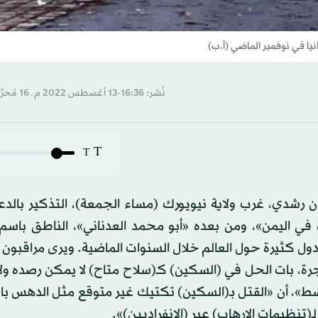
 في نوفمبر الماضي (أ.ب)
نُشر: 16:36-13 أغسطس 2022 م ـ 16 مُحرَّم 1444 هـ
T
T
 رشدي، غرب ولاية نيويورك (مساء الجمعة)، التذكير بالدعو
 في اليمن»، ومن بعده «أبو محمد العدناني»، الناطق باسم
ول كثيرة حول العالم خلال السنوات الماضية. ويرى مراقبون 
جرة، بات الحل في (السكين) كـ(سلاح متاح) لا يمكن رصده ول
سط»، أن «القتل بـ(السكين) تكتيك غير متوقع مثل الدهس با
(تنظيمات الإرهاب) عبر (الانفراديين)».