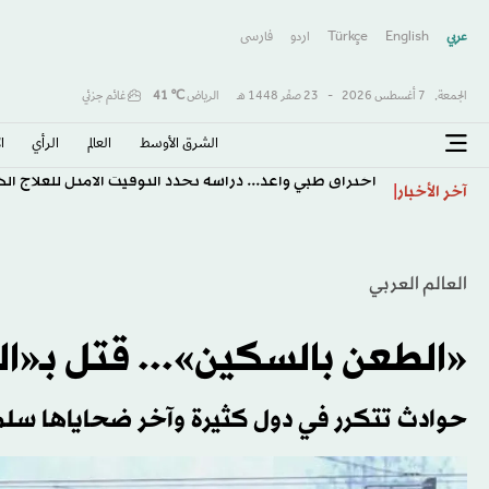
عربي
English
Türkçe
اردو
فارسى
الجمعة,
7 أغسطس 2026
-
23 صفَر 1448 هـ
الرياض
℃
41
غائم جزئي
الشرق الأوسط​
العالم
الرأي
ا
اختراق طبي واعد... دراسة تحدد التوقيت الأمثل للعلاج ا
آخر الأخبار
العالم العربي
«الطعن بالسكين»... قتل بـ«ال
حوادث تتكرر في دول كثيرة وآخر ضحاياها سل