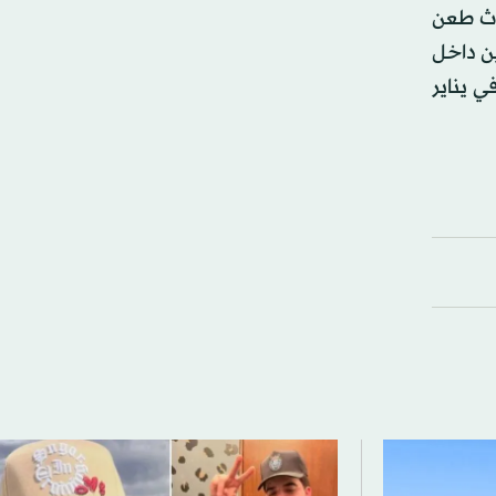
ولندية وقوع حادث طعن
جوم بسكين داخل
 يناير