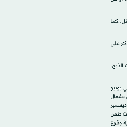
لقتل، كما
ركز على
الذبح،
. وفي يونيو
ن بشمال
وفي ديسمبر
20، قتل شخص وجرح 8 آخرون في حادث طعن
ة وقوع