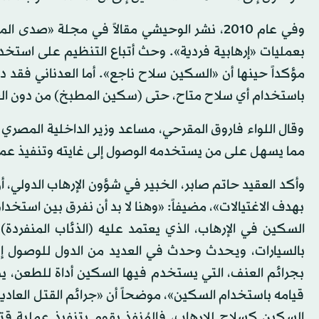
وفي عام 2010، نشر الوحيشي مقالاً في مجلة «صد
بعمليات «إرهابية فردية». وحث أتباع التنظيم على استخدا
باستخدام أي سلاح متاح، حتى (سكين المطبخ) من دون الع
وقال اللواء فاروق المقرحي، مساعد وزير الداخلية المصري
مما يسهل على من يستخدمه الوصول إلى غايته وتنفيذ عمل
وأكد العقيد حاتم صابر، الخبير في شؤون الإرهاب الدولي،
بهدف الاغتيالات»، مضيفاً: «وهنا لا بد أن نفرق بين استخ
السكين في الإرهاب، الذي يعتمد عليه (الذئاب المنفردة)
بالسيارات، ويحدث وحدث في العديد من الدول للوصول إل
بجرائم العنف، التي يستخدم فيها السكين أداة للطعن، يد
قيامه باستخدام السكين»، موضحاً أن «جرائم القتل العاد
السكين كسلاح للإرهاب، فالمُنفذ يقوم بتنفيذ عملية ق