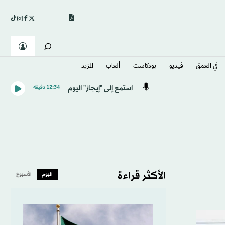
في العمق
فيديو
بودكاست
ألعاب
المزيد
استمع إلى "إيجاز" اليوم
12:34 دقيقه
الأكثر قراءة
اليوم
الأسبوع