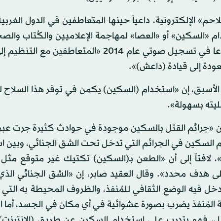
ى الملاحم» الإلكترونية، داعياً حينها المتعاطفين في الدول الغربي
م «السكين» أو «العصا» لمهاجمة الإعلاميين والكُتاب والص
مؤكداً حينها أن «السكين سلاح ناجع». أما العدناني فقد دعا في تسجيل صوتي عام 2014 «المتعاط
ودة إلى قيادة (داعش)».
 الأسبق، إن «استخدام (السكين) يكمن في توفر هذا السلاح 
يته بسهولة».
 أن «جرائم القتل بالسكين موجودة في حوادث كثيرة جرت عبر 
دام السكين في الجرائم التي تدخل تحت الشق الجنائي، وبين 
»، لافتاً إلى أن «الطعن بـ(السكين) تكتيك غير متوقع مث
ى هدف محدد». وقال العقيد صابر، إن «الشق الجنائي الذي
خل فيه الوضع الثقافي للمُنفذ، والظروف المحيطة به التي 
ية المُنفذ يضرب بصورة عشوائية في أي مكان في الجسد، أما
تل، فهو يتدرب على استخدام السكين عن طريق (الإنترنت)،