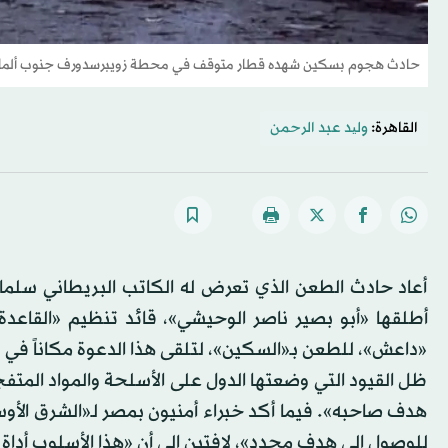
حادث هجوم بسكين شهده قطار متوقف في محطة زويبرسدورف جنوب ألمانيا
القاهرة:
ولید عبد الرحمن
أعاد حادث الطعن الذي تعرض له الكاتب البريطاني سلمان
أطلقها «أبو بصير ناصر الوحيشي»، قائد تنظيم «القاعدة
«داعش»، للطعن بـ«السكين»، لتلقى هذا الدعوة مكاناً في د
ظل القيود التي وضعتها الدول على الأسلحة والمواد المتف
هدف صاحبه». فيما أكد خبراء أمنيون بمصر لـ«الشرق الأو
للوصول إلى هدف محدد»، لافتين إلى أن «هذا الأسلوب أداة لـ