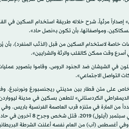
عام 2016، بث تنظيم «داعش» إصداراً مرئياً، شرح خلاله طريقة استخدام السكين في ا
لسكاكين، ومواصفاتها، بأن تكون بـ«نصل حاد».
ت خاصة لاستخدام السكين من قبل (الذئب المنفرد)، بأن يُ
 أسرع وقت ممكن كالقلب والرئة والشرايين».
لون في الشيشان ضد الجنود الروس، وقاموا بتصوير عمليات 
ات التواصل الاجتماعي».
فمبر (تشرين الثاني) الماضي، طعن شخص 3 أشخاص على متن قطار بين مدينتي ريجنسبورغ ونورنبرغ
ي «الحزب الديمقراطي الكردستاني» للطعن بسكين في مدينة ليووارد
انون الثاني) عام 2020، طعن رجل عدداً من المارة في متنزه قرب العاصمة الفرنسية باريس. 
(كانون الأول) 2019 وقع حادث طعن في لندن ولاهاي. وفي سبتمبر (أيلول) 19
. وفي أغسطس (آب) من العام نفسه أعلنت الشرطة البريطاني