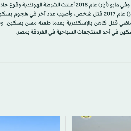
حادث طعن بسكين خارج وزارة الداخلية في العاصمة لندن. وفي مايو (أيار) عام 2018 أعلنت الشرطة اله
بوسط لاهاي أدى إلى جرح ثلاثة أشخاص. وفي يوليو (تموز) عام 2017 قتل شخص، وأصيب عدد آخر في ه
الماضي قتل كاهن بالإسكندرية بعدما طعنه مسن بسكين. وفي