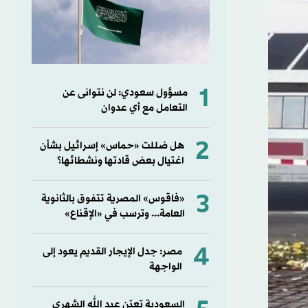
1
مسؤول سعودي: لن نتوانى عن
التعامل مع أي عدوان
2
هل ضللت «حماس» إسرائيل بشأن
اغتيال بعض قادتها ونشطائها؟
3
«فاقوس» المصرية تتفوق بالثانوية
العامة... وترسب في «الإقناع»
4
مصر: جدل الإيجار القديم يعود إلى
الواجهة
السعودية تعيّن عبد الله الشهري