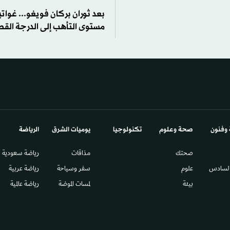
بعد ثوران بركان فويغو... غواتي
مستوى التأهب إلى الدرجة الق
 وفنون
صحة وعلوم
تكنولوجيا
يوميات الشرق​
الرياضة
صحتك
مذاقات
رياضة سعودية
السادس​
علوم
سفر وسياحة
رياضة عربية
بيئة
لمسات الموضة
رياضة عالمية