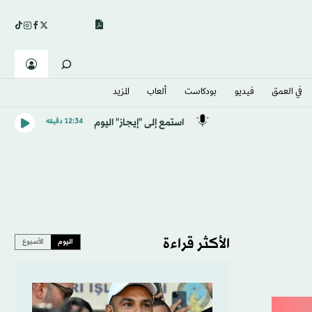
في العمق
فيديو
بودكاست
ألعاب
المزيد
استمع إلى "إيجاز" اليوم
12:34 دقيقه
الأكثر قراءة
اليوم
الأسبوع