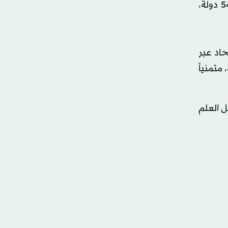
وعمقاً أخوياً سيتجسد واقعاً مع منافسات هذه الدورة، والتي يتنافس فيها أكثر من أربعة الآف رياضي ورياضية من 54 دولة،
اد عبر
متمنياً
ل العلم