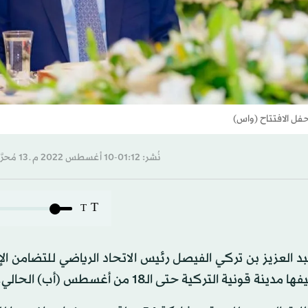
حفل الافتتاح (واس)
نُشر: 01:12-10 أغسطس 2022 م ـ 13 مُحرَّم 1444 هـ
T
T
 العزيز بن تركي الفيصل رئيس الاتحاد الرياضي للتضامن ال
التركية حتى الـ18 من أغسطس (أب) الحالي.