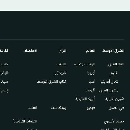
الشرق الأوسط​
العالم
الرأي
الاقتصاد
ثقافة
العالم العربي
الولايات المتحدة
المقالات
كتب
الخليج
أوروبا
كاريكاتير
الوتر 
شمال أفريقيا
آسيا
كتاب الشرق الأوسط
سينما
المشرق العربي
أفريقيا
إعلام
شؤون إقليمية
أميركا اللاتينية
في العمق
فيديو
بودكاست
ألعاب
حصاد الأسبوع
الكلمات المتقاطعة