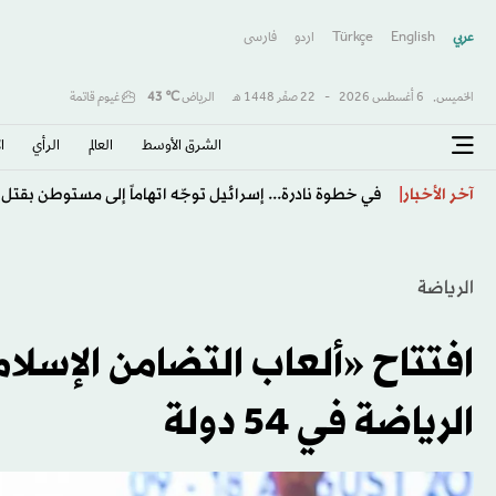
عربي
English
Türkçe
اردو
فارسى
الخميس,
6 أغسطس 2026
-
22 صفَر 1448 هـ
الرياض
℃
43
غيوم قاتمة
الشرق الأوسط​
العالم
الرأي
ا
عبد العاطي يزور تشاد... دعماً للحضور المصري في أفريقيا
آخر الأخبار
الرياضة
افتتاح «ألعاب التضامن الإسلا
الرياضة في 54 دولة