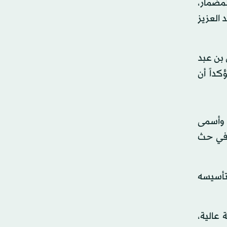
ى دخول رياضييها للمضمار،
 العزيز
 بن عبد
كداً أن
 وأسمى
 في حث
 تأسيسه
 عالية،