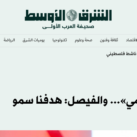
لاقتصاد
ثقافة وفنون
صحة وعلوم
تكنولوجيا
يوميات الشرق​
الرياضة
مي»... والفيصل: هدفنا سمو