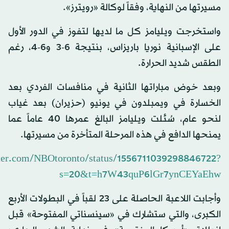
مسيرتها من النهاية، وفقاً لوكالة «رويترز».
واستخرجت ويليامز كل ما لديها لتفوز في الدور الأول
على الإسبانية نوريا باريزاس، بنتيجة 6-3 و6-4، رغم
الطقس شديد الحرارة.
وبعد خوض مباراتها الثانية في منافسات الفردي بعد
الخسارة في ويمبلدون في يونيو (حزيران) بعد غياب
لنحو عام، سُئلت ويليامز البالغ عمرها 40 عاماً عما
يمنحها الدافع في هذه المرحلة المتأخرة من مسيرتها.
itter.com/NBOtoronto/status/1556711039298846722?
s=20&t=h7W43quP6lGr7ynCEYaEhw
وأجابت اللاعبة الحاصلة على 23 لقباً في البطولات الأربع
الكبرى، والتي ستشارك في «سينسناتي المفتوحة» قبل