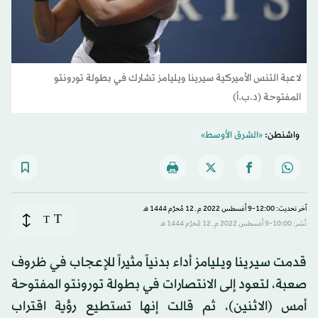
لاعبة التنس الأميركية سيرينا ويليامز تشارك في بطولة تورونتو
المفتوحة (د.ب.أ)
واشنطن:
«الشرق الأوسط»
آخر تحديث: 12:00-9 أغسطس 2022 م ـ 12 مُحرَّم 1444 هـ
T
T
نُشر: 10:00-9 أغسطس 2022 م ـ 12 مُحرَّم 1444 هـ
قدمت سيرينا ويليامز أداء بدنياً مثيراً للإعجاب في ظروف
صعبة، لتعود إلى الانتصارات في بطولة تورونتو المفتوحة
أمس (الاثنين)، ثم قالت إنها تستطيع رؤية اقتراب