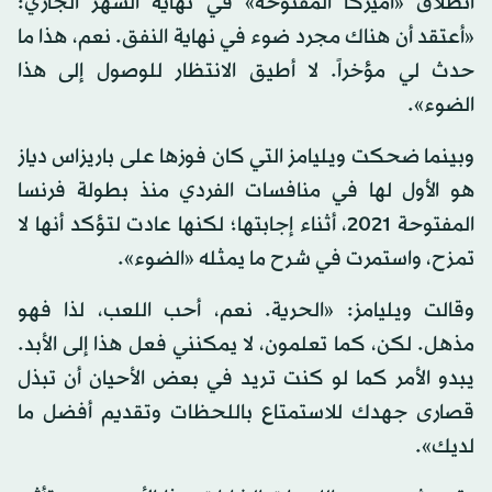
انطلاق «أميركا المفتوحة» في نهاية الشهر الجاري:
«أعتقد أن هناك مجرد ضوء في نهاية النفق. نعم، هذا ما
حدث لي مؤخراً. لا أطيق الانتظار للوصول إلى هذا
الضوء».
وبينما ضحكت ويليامز التي كان فوزها على باريزاس دياز
هو الأول لها في منافسات الفردي منذ بطولة فرنسا
المفتوحة 2021، أثناء إجابتها؛ لكنها عادت لتؤكد أنها لا
تمزح، واستمرت في شرح ما يمثله «الضوء».
وقالت ويليامز: «الحرية. نعم، أحب اللعب، لذا فهو
مذهل. لكن، كما تعلمون، لا يمكنني فعل هذا إلى الأبد.
يبدو الأمر كما لو كنت تريد في بعض الأحيان أن تبذل
قصارى جهدك للاستمتاع باللحظات وتقديم أفضل ما
لديك».