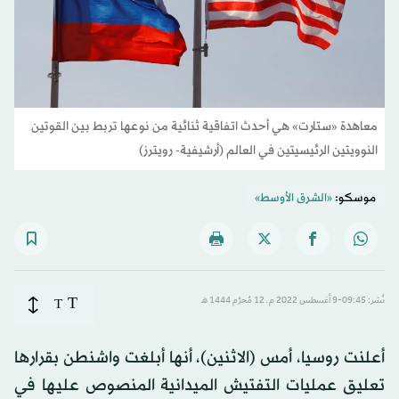
معاهدة «ستارت» هي أحدث اتفاقية ثنائية من نوعها تربط بين القوتين
النوويتين الرئيسيتين في العالم (أرشيفية- رويترز)
موسكو:
«الشرق الأوسط»
T
نُشر: 09:45-9 أغسطس 2022 م ـ 12 مُحرَّم 1444 هـ
T
أعلنت روسيا، أمس (الاثنين)، أنها أبلغت واشنطن بقرارها
تعليق عمليات التفتيش الميدانية المنصوص عليها في