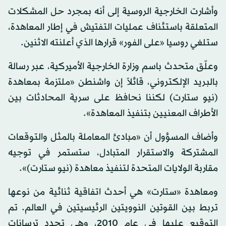
وأشارت الخارجية الروسية إلى أنه بمجرد حل المشكلات
المتعلقة باستئناف عمليات التفتيش في إطار المعاهدة،
ستلغي روسيا «على الفور» قرارها الذي أعلنته الاثنين.
وعلّق متحدث باسم وزارة الخارجية الأميركية، عبر رسالة
بالبريد الإلكتروني، قائلاً إن واشنطن «ملتزمة بمعاهدة
(نيو ستارت) لكننا نحافظ على سرية المحادثات بين
الأطراف المعنيين بتنفيذ المعاهدة».
وأضاف المسؤول أن «مبادئ المعاملة بالمثل والتوقعات
المشتركة والاستقرار المتبادل، ستستمر في توجيه
مقاربة الولايات المتحدة لتنفيذ معاهدة (نيو ستارت)».
ومعاهدة «ستارت» هي أحدث اتفاقية ثنائية من نوعها
تربط بين القوتين النوويتين الرئيسيتين في العالم. تم
التوقيع عليها في عام 2010، وهي تحدد ترسانات