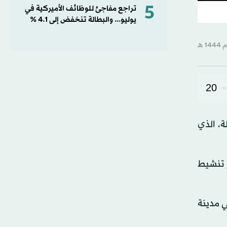
5
تراجع مفاجئ للوظائف الأميركية في
يوليو... والبطالة تنخفض إلى 4.1 %
20
، الذي
أهالي الطائف، ليساهم في تحقيق مستهدفات «رؤية 2030»، عبر تنشيط
ي مدينة