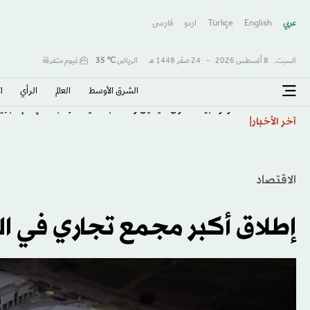
عربي
English
Türkçe
اردو
فارسى
السبت,
8 أغسطس 2026
-
24 صفَر 1448 هـ
الرياض
℃
35
غيوم متفرقة
الشرق الأوسط​
العالم
الرأي
ا
كولومبيا تتحول لليمين وتنصّب حليف ترمب «دي لا إسبرييا
آخر الأخبار
الاقتصاد
إطلاق أكبر مجمع تجاري في ا