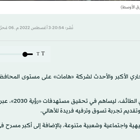
رق الأوسط)
نُشر: 20:54-3 أغسطس 2022 م ـ 06 مُحرَّم 1444 هـ
T
T
جاري الأكبر والأحدث لشركة «هامات» على مستوى المحافظة
وتتطلع «هامات» لأن يكون «ذا بارك» وجهة مفضلة ل
تقديم تجربة تسوق وترفيه فريدة للأهالي.
يهية واجتماعية وشعبية متنوعة، بالإضافة إلى أكبر مسرح ف