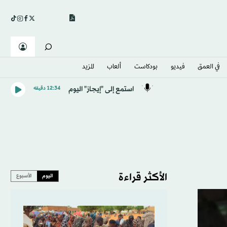
في العمق
فيديو
بودكاست
ألعاب
المزيد
استمع إلى "إيجاز" اليوم
12:34 دقيقه
الأكثر قراءة
اليوم
الأسبوع