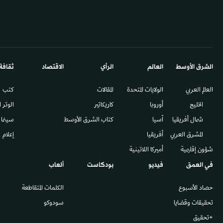
الشرق الأوسط​
العالم
الرأي
الاقتصاد
ثقافة
العالم العربي
الولايات المتحدة
المقالات
كتب
الخليج
أوروبا
كاريكاتير
الوتر 
شمال أفريقيا
آسيا
كتاب الشرق الأوسط
سينما
المشرق العربي
أفريقيا
إعلام
شؤون إقليمية
أميركا اللاتينية
في العمق
فيديو
بودكاست
ألعاب
حصاد الأسبوع
الكلمات المتقاطعة
تحقيقات وقضايا
سودوكو
+تحقيق