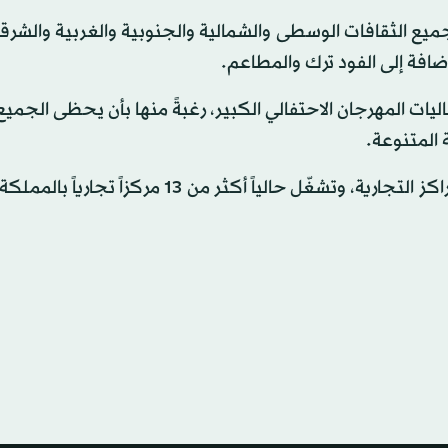
ات المهرجان الاحتفالي الكبير، رغبةً منها بأن يحظى الجمي
ة المتنوعة.
ومعلوم أن «‏هامات» هي شركة رائدة في إدارة وتشغيل المراكز التجارية، وتشغّل حالياً أكثر من 13