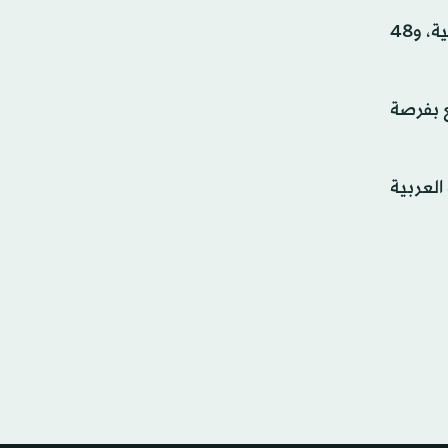
ويتضمن المهرجان 350 عرضاً ترفيهياً، و40 عرضاً شعبياً لجميع الثقافات الوسطى والشمالية والجنوبية والغربية والشرقية، و48
ع بفرصة
 مركزاً تجارياً بالمملكة العربية