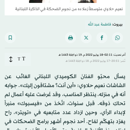
نعيم حلاوي متوسطاً زملاءه من نجوم الضحكة في الذاكرة اللبنانية
بيروت:
فاطمة عبد الله
آخر تحديث: 02:11-18 يوليو 2022 م ـ 19 ذو الحِجّة 1443 هـ
T
T
نُشر: 20:51-17 يوليو 2022 م ـ 18 ذو الحِجّة 1443 هـ
يسأل محبّو الفنانَ الكوميدي اللبناني الغائب عن
الشاشات نعيم حلاوي: «أين أنت؟ مشتاقون إليك». جوابه
أنه في منزله، ينتظر المناسب، وقد عُرضت عليه أعمال لم
تحاكِ ذوقه. قبل سنوات، اتّخذ من «فيسبوك» منبراً
لإبداء الرأي، وحين ازداد عدد متابعيه في «تويتر»، راح
يغرّد بتهكّم لمّاح. أحد نجوم أشهر برامج الضحكات في