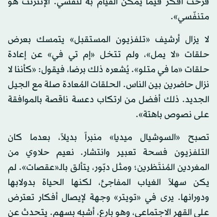
فرحتُ أفكّر فيما يمكن القيام به لنفسي. الإنترنت هو
متنفّسي».
لا يزال أرشيف «تلفزيون المستقبل» يتمسك بعرض
حلقات «لا يمل»، ولم تتخل «إم تي في» عن إعادة
حلقات «ما في متلو». يُشعره ذلك برضا، فيقول: «كأننا لا
نزال حاضرين بين الناس. الحلقات المُعادة صلة مع الجيل
الجديد. ذلك أفضل من ارتكاب دعسة ناقصة بالموافقة
على نصوص باهتة».
تصبح «السوشيال ميديا» منبراً بديلاً، بعدما كان
التلفزيون فسحة تعبير وانتشار. نعيم حلاوي من
المغردين المُنتَظرين؛ ومثل دبّور، يتألق بالـ«عقصات». لم
يكن سهلاً الغياب المفاجئ، لكنها الحياة بدولابها
ودورانها. يرى في «تويتر» وجهة لإيصال أفكار تعترض
على القهر الاجتماعي، وهو بارع، أشبه بسهم. يتحدث عن