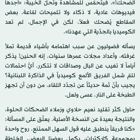
الضحك!»، فيتحمّس للمشاهدة وتحلّ الخيبة: «أجدها
فيديوهات عادية، لا ذكاء ولا تلميحات لمّاعة. بعض
المقاطع يُضحك فعلاً، لكن في الإجمال، لم تعد
الكوميديا بالجدّية التي عهدنا».
يسأله فضوليون عن سبب اهتمامه بأشياء قديمة تملأ
غرفته، وأعداد مجلات عمرها سنوات. إنه الحنين! يذكر
أياماً لا تغيب عن البال وصداقات لا تتكرر. أيُّ احتمالات
للمّ شمل الفريق الألمع كوميدياً في الذاكرة اللبنانية؟
يجيب بأنّ ثمة حديثاً عن تجدّد اللقاء، من دون أن تجهز
الطبخة على النار. عسى ولعل.
حاول كثر تقليد نعيم حلاوي وزملاء الضحكات الحلوة،
والنتيجة بعيدة عن النسخة الأصلية. يعلّق على المسألة:
«كنا فريقاً ينطبق عليه قول السهل الممتنع. روح واحدة
بمجموعة كاركترات، يكمل بعضنا البعض. الخلطة