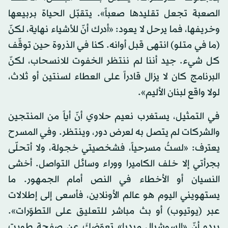
الصعبة تجعل تقليدها صعباً». يتقبّل الحياة بربيعها
وخريفها، فما يرحل لا يعود: «أدرك أنّ للأشياء نهاية، لكنّ
(ما في متلو) انتهى قبل أوانه. كنا في الذروة حين توقّف
كل شيء. جيد أننا لم ننتظر الخفوت للانسحاب، لكنّ
البرنامج كان لا يزال قادراً على العطاء لسنتين أو ثلاث،
لولا واقع لبنان الأليم».
في التمثيل، يستغرب نعيم حلاوي أنّ أياً من المنتجين
والشركات لم يتصل به لعرض دور، وينتظر. وفي المسرح
يعترف: «لستُ مسرحياً، فشخصيتي خجولة، ولا أتحلّى
بجرأتي إلا خلف الكاميرا ووراء وسائل التواصل. أخشى
النسيان أو الأخطاء في النص أمام الجمهور. ما
يستهويني اليوم هو عالم الأونلاين، فأسعى إلى إطلالات
عبر (يوتيوب) أو بث مباشر للتعليق على التطوّرات».
يبدو أنّ «السوشيال ميديا» تعوّضكَ عن صفحة طويت