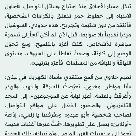
تبدّل معيار الأخلاق منذ اجتياح وسائل التواصل: «أحاول
الانتباه إلى خطوط حمر تتعلق بالكرامات الشخصية،
فأنتقد من دون شتيمة وتجريح. هذه حدودي. السوشيال
ميديا تقريباً بلا ضوابط. قبل الآن، لم أكن ألجأ إلى تسمية
مباشرة للأشخاص. كنتُ أغرّد بالتلميح، ومع تحوّل
الوضع إلى كارثة، وضعتُ نقاطاً على الحروف. مستوى
اللياقة واللباقة من المسلّمات، فأغرّد بترتيب».
نعيم حلاوي من ألمع منتقدي مأساة الكهرباء في لبنان:
«أنا مواطن مغبون، تعرّضتُ للسرقة والنهب والهدر
وأُغرقتُ بالعتمة. أعبّر نيابةً عن الموجوعين». إلى المجد
التلفزيوني، والحضور الفعّال على مواقع التواصل،
لصاحب شخصية «أبو عبدو» و«قرفتنا يا زلمي»، إذاعة
«أونلاين» يعمل على تطويرها: «أبثّ عبرها أغنيات قديمة
تعود إلى سبعينات القرن الماضي وثمانيناته. تلك الحقبة