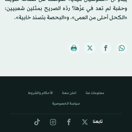
وحقبة لم تعد في عزّها؟ ردّه الصريح بمثلين شعبيين:
«الكحل أحلى من العمى»، و«البحصة بتسند خابية».
معلومات عنا
اعلن معنا
الأحكام والشروط
سياسة الخصوصية
تابعنا