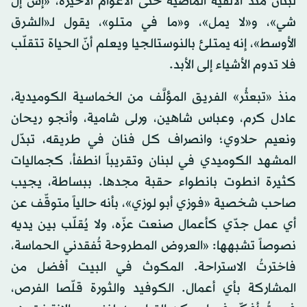
لبنان منذ الألفية الماضية حتى الأعوام الأخيرة، «إس إل
شي»، و«لا يمل»، و«ما في متلو»، يقول لـ«الشرق
الأوسط»، إنه يمتلئ بالنوستالجيا ويعلم أنّ الحياة تتقلّب
فلا تدوم الأشياء إلى الأبد.
منذ «تبعثُر» الفريق المؤلَّف من الخماسية الكوميدية،
عادل كرم، وعباس شاهين، ورلى شامية، وأنجو ريحان
ونعيم حلاوي؛ وانصراف كل فنان في طريقه، تبدّل
المشهد الكوميدي في لبنان وتقريباً انطفأ، كجماليات
كثيرة انطوت بانطواء حقبة مجدها. ببساطة، يجيب
صاحب شخصية «فوزي أبو لوزي»، بأنه حالياً متوقّف عن
أي عمل جدّي كأعمال صنعت عزّه، ولا يُقلّب بين يديه
نصوصاً تشبهها: «العروض المطروحة تُفقدني الحماسة،
فاخترتُ الاستراحة. المكوث في البيت أفضل من
المشاركة بأي أعمال. الكوفيد والثورة قلّصا الفرص،