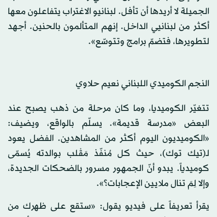
الجميلة لا أريدها أن تأفل. لبنانيو الاغتراب يتفاعلون معها
أكثر من لبنانيي الداخل. إنهم المتألمون بالحنين. أجهد
لتطويرها، فتضمّ برامج وتتوسّع».
النجم الكوميدي اللبناني نعيم حلاوي
تتغيّر الكوميديا، وما كان مرحلة من ذهب يصبح عند
البعض «مدرسة قديمة». يسلّم بالواقع، ويضيف:
«الكوميديون اليوم أكثر من المشاهدين. الفضل يعود
لـ(تيك توك)، حيث كل مُنفّذ مَقْلب بوالدته يُسمّى
كوميدياً. يبدو أنّ الجمهور مسرور بالضحكات الجديدة،
وإلا لِمَ تنال ملايين الإعجابات؟».
يقرأ تعريفاً على فيديو يقول: «ستقع على ظهرك من