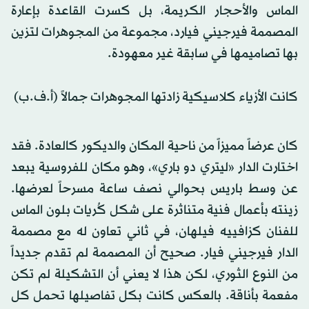
الماس والأحجار الكريمة، بل كسرت القاعدة بإعارة
المصممة فيرجيني فيارد، مجموعة من المجوهرات لتزين
بها تصاميمها في سابقة غير معهودة.
كانت الأزياء كلاسيكية زادتها المجوهرات جمالاً (أ.ف.ب)
كان عرضاً مميزاً من ناحية المكان والديكور كالعادة. فقد
اختارت الدار «ليتري دو باري»، وهو مكان للفروسية يبعد
عن وسط باريس بحوالي نصف ساعة مسرحاً لعرضها.
زينته بأعمال فنية متناثرة على شكل كُريات بلون الماس
للفنان كزافييه فيلهان، في ثاني تعاون له مع مصممة
الدار فيرجيني فيار. صحيح أن المصممة لم تقدم جديداً
من النوع الثوري، لكن هذا لا يعني أن التشكيلة لم تكن
مفعمة بأناقة. بالعكس كانت بكل تفاصيلها تحمل كل