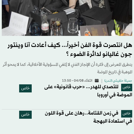
هل انتصرت قوة الفن أخيراً... كيف أعادت آنا وينتور
جون غاليانو لدائرة الضوء ؟
يتطرق المعرض إلى فكرة أن الإنجاز الفني لا يُلغي المسؤولية الأخلاقية، كما لا يمحو أثر
الموهبة في تاريخ الموضة
جميلة حلفيشي (لندن)
الثلاثاء 04/08 - 13:50
للتصدي للهدر... «حرب قانونية» على
خاص
خاص
الموضة في أوروبا
في زمن القتامة.. رهان على قوة اللون
خاص
خاص
في استعادة البهجة