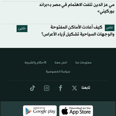
مي عز الدين تلفت الاهتمام في مصر بـ«براند
بوركيني»
كيف أعادت الأماكن المفتوحة
خاص
خاص
والوجهات السياحية تشكيل أزياء الأعراس؟
معلومات عنا
اعلن معنا
الأحكام والشروط
سياسة الخصوصية
تابعنا