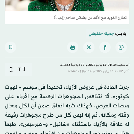
تمازج التويد مع الألماس بشكل ساحر (إ.ب.أ)
باريس:
جميلة حلفيشي
آخر تحديث: 01:10-14 يوليو 2022 م ـ 15 ذو الحِجّة 1443 هـ
T
T
نُشر: 22:02-13 يوليو 2022 م ـ 14 ذو الحِجّة 1443 هـ
جرت العادة في عروض الأزياء، تحديداً في موسم «الهوت
كوتور»، ألا تتنافس المجوهرات الرفيعة مع الأزياء على
منصات العرض. فهناك شبه اتفاق ضمن أن لكل مجال
وقته ومكانه. ثم إنه ليس كل من طرح مجوهرات رفيعة
له علاقة بالأزياء باستثناء «شانيل» و«هيرميس». طبعاً
هذا لم يمنع دور المجوهرات من اقتحام موسم «الهوت