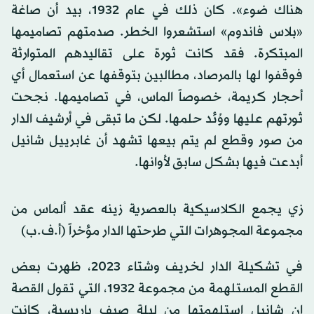
هناك ضوء». كان ذلك في عام 1932، بيد أن صاغة
«بلاس فاندوم» استشعروا الخطر. صدمتهم تصاميمها
المبتكرة. فقد كانت ثورة على تقاليدهم المتوارثة
فوقفوا لها بالمرصاد، مطالبين بتوقفها عن استعمال أي
أحجار كريمة، خصوصاً الماس، في تصاميمها. نجحت
ثورتهم عليها ووُئد حلمها. لكن ما تبقى في أرشيف الدار
من صور وقطع لم يتم بيعها تشهد أن غابرييل شانيل
أبدعت فيها بشكل سابق لأوانها.
زي يجمع الكلاسيكية بالعصرية زينه عقد ألماس من
مجموعة المجوهرات التي طرحتها الدار مؤخراً (أ.ف.ب)
في تشكيلة الدار لخريف وشتاء 2023، ظهرت بعض
القطع المستلهمة من مجموعة 1932، التي تقول القصة
إن شانيل استلهمتها من ليلة صيف باريسية، كانت