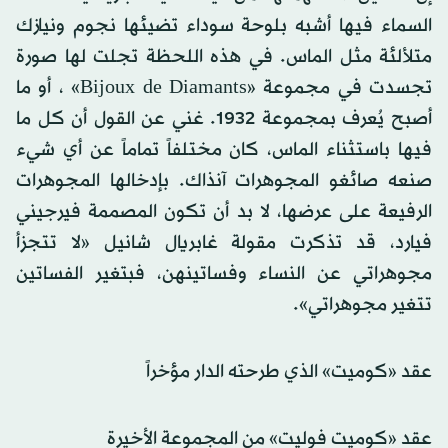
السماء فيها أشبه بلوحة سوداء تضيئها نجوم ونيازك
متلألئة مثل الماس. في هذه اللحظة تجلت لها صورة
تجسدت في مجموعة «Bijoux de Diamants» ، أو ما
أصبح يُعرف بمجموعة 1932. غني عن القول أن كل ما
فيها باستثناء الماس، كان مختلفاً تماماً عن أي شيء
صنعه صائغو المجوهرات آنذاك. بإدخالها المجوهرات
الرفيعة على عرضها، لا بد أن تكون المصممة فيرجيني
فيارد، قد تذكرت مقولة غابريال شانيل «لا تتجزأ
مجوهراتي عن النساء وفساتينهن، فبتغير الفساتين
تتغير مجوهراتي».
عقد «كوميت» الذي طرحته الدار مؤخراً
عقد «كوميت فوليت» من المجموعة الأخيرة