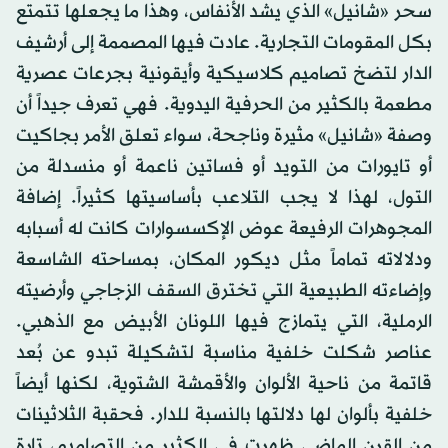
سحر «شانيل» الذي يشد الأنفاس، وهذا ما يجعلها تتمتع
بكل المقومات التجارية. عادت فيها المصممة إلى أرشيف
الدار لتضخ تصاميم كلاسيكية وأيقونية بجرعات عصرية
مطعمة بالكثير من الحرفية اليدوية. فهي تعرف جيداً أن
وصفة «شانيل» مثيرة وناجحة، سواء تعلق الأمر بجاكيت
أو تايورات من التويد أو فساتين ناعمة أو منسدلة من
التول، لهذا لا يجب التلاعب بأساسيتها كثيراً. إضافة
المجوهرات الرفيعة عوض الإكسسوارات كانت له أسبابه
ودلالاته تماماً مثل ديكور المكان، بمساحته الشاسعة
وإضاءته الطبيعية التي تخترق السقف الزجاجي وأرضيته
الرملية، التي يتمازج فيها اللونان الأبيض مع الذهبي.
عناصر شكلت خلفية مناسبة لتشكيلة تبدو عن بُعد
قاتمة من ناحية الألوان والأقمشة الشتوية، لكنها أيضاً
خلفية بألوان لها دلالتها بالنسبة للدار. فحقبة الثلاثينات
من القرن الماضي ظهرت في الكثير من التصاميم، تارة