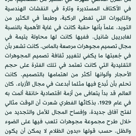
في الأكتاف المستديرة وتارة في النقشات الهندسية
والتايورات التي تغطي الركبة، وطبعاً في الكثير من
التويد، علماً بأنها حقبة كانت في غاية الأهمية بالنسبة
لغابرييل شانيل. ففيها كانت لها محاولة يتيمة في
مجال تصميم مجوهرات مرصعة بالماس. كانت تشعر بأن
في جُعبتها ما يكفي لتغيير ثقافة تصميم المجوهرات
التقليدية التي كانت تعتمد في تلك الفترة على حجم
الأحجار وألوانها أكثر من اهتمامها بالتصميم. كانت
تحلم بأن تُبدع فيها مثلما أبدعت في مجال الأزياء. كان
العالم قد بدأ يتعافى من أزمة اقتصادية خانقة ألمت به
في عام 1929، بذكائها الفطري شعرت أن الوقت مثالي
لفتح آفاق جديدة، وإفساح المجال للأمل والتجديد من
خلال طرح مجموعة مجوهرات تلعب فيها على الضوء
والظل. حسب قولها «بدون الظلام لا يمكن أن يكون