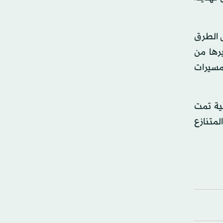
ل الطرق
رها من
مسيرات
لية تمت
متنازع