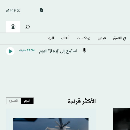
في العمق
فيديو
بودكاست
ألعاب
المزيد
استمع إلى "إيجاز" اليوم
12:34 دقيقه
الأكثر قراءة
اليوم
الأسبوع