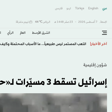
عربي
English
Türkçe
اردو
فارسى
الجمعة,
7 أغسطس 2026
-
23 صفَر 1448 هـ
الرياض
℃
44
غيوم متفرقة
الشرق الأوسط​
العالم
الرأي
ا
التعب المستمر ليس طبيعياً... ما الأسباب المحتملة وك
آخر الأخبار
شؤون إقليمية
إسرائيل تسقط 3 مسيّرات لـ«حزب الله» فوق مياه المتوسط