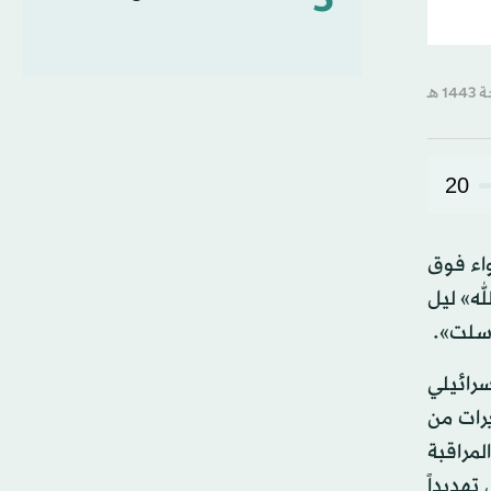
5
20
واء فوق
له» ليل
رسلت».
سرائيلي
رات من
لمراقبة
تهديداً