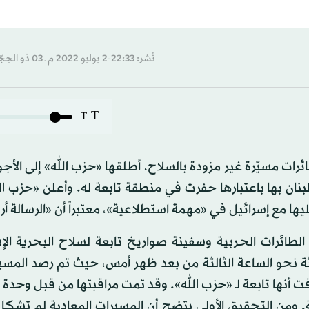
نُشر: 22:33-2 يوليو 2022 م ـ 03 ذو الحِجّة 1443 هـ
T
T
ات مسيّرة غير مزودة بالسلاح، أطلقها «حزب الله» إلى الأج
بنان بها باعتبارها حفرت في منطقة تابعة له. وأعلن «حزب ال
ا مع إسرائيل في «مهمة استطلاعية»، معتبراً أن «الرسالة أ
لطائرات الحربية وسفينة صواريخ تابعة لسلاح البحرية الإ
ة نحو الساعة الثالثة من بعد ظهر أمس، حيث تم رصد المسي
ت أنها تابعة لـ «حزب الله». وقد تمت مراقبتها من قبل وحدة ا
ة. ومن التحقيق الأولي يتضح أن المسيرات المعادية لم تشكل 