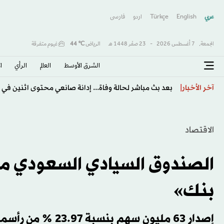
عربي
English
Türkçe
اردو
فارسى
الجمعة,
7 أغسطس 2026
-
23 صفَر 1448 هـ
الرياض
℃
44
غيوم متفرقة
الشرق الأوسط​
العالم
الرأي
ا
الاتحاد الكوري الجنوبي موّل خدمات جنسية لحكام أجانب
آخر الأخبار
الاقتصاد
الصندوق السيادي السعودي مستث
بنك»
إصدار 63 مليون سهم بنسبة 23.97 % من رأسمال المجموعة