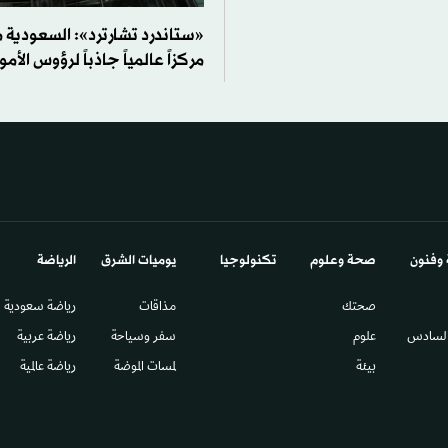
«ستاندرد تشارترد»: السعودية
مركزاً عالمياً جاذباً لرؤوس الأمو
 وفنون
صحة وعلوم
تكنولوجيا
يوميات الشرق​
الرياضة
صحتك
مذاقات
رياضة سعودية
السادس​
علوم
سفر وسياحة
رياضة عربية
بيئة
لمسات الموضة
رياضة عالمية