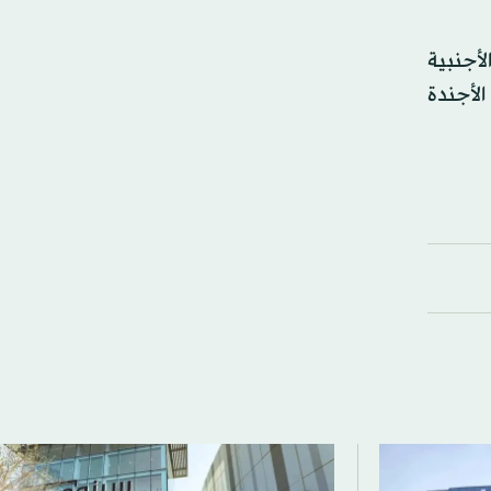
لأجنبية
لأجندة