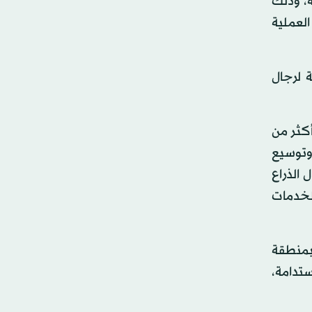
لصفقة، وذلك
ر)، على أن تخضع العملية
كة القابضة لرجال
أكثر من
ة وتوسيع
 الذراع
لخدمات
بمنطقة
ستدامة،