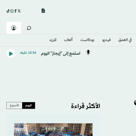
في العمق
فيديو
بودكاست
ألعاب
المزيد
استمع إلى "إيجاز" اليوم
12:34 دقيقه
الأكثر قراءة
اليوم
الأسبوع