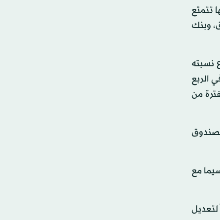
ا تتمتع
ق، وبنك
ع نسبته
ي الربع
رة لذات الفترة من
لصندوق
سيما مع
 لتعديل