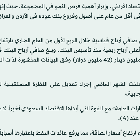
د الأردني، وإبراز أهمية فرص النمو في المجموعة، حيث إنه
في أقل من عام على أصول وفروع بنك عوده في الأردن والعرا
في أرباح قياسية خلال الربع الأول من العام الجاري بارتفا
هي أعلى أرباح ربعية منذ تأسيس البنك. وبلغ صافي أرباح البنك ف
الأول 40.2 مليون دينار (56.4 مليون دولار)، مقابل 29.8 مليون دينار (42 مليون دولار) وفق البيانات المنشو
علنت الشهر الماضي إجراء تعديل على النظرة المستقبلية 
ابية».
 العامة» مع القوة التي أبداها الاقتصاد السعودي أخيراً، لا 
 (A).
اع أسعار الطاقة، مما يرفع عائدات النفط باعتبارها أسباباً