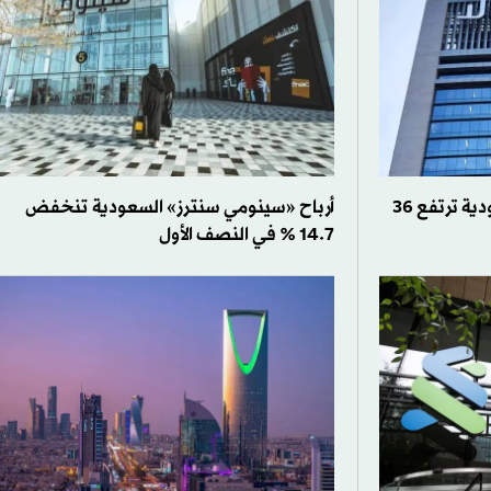
أرباح «مجموعة صافولا» السعودية ترتفع 36
أرباح «سينومي سنترز» السعودية تنخفض
14.7 % في النصف الأول