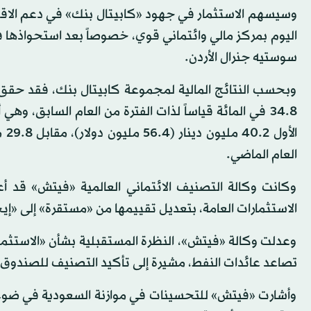
وسيسهم الاستثمار في جهود «كابيتال بنك» في دعم الاقتصا
اليوم بمركز مالي وائتماني قوي، خصوصاً بعد استحواذها 
سوستيه جنرال الأردن.
وبحسب النتائج المالية لمجموعة كابيتال بنك، فقد حقق صا
34.8 في المائة قياساً لذات الفترة من العام السابق، و
العام الماضي.
وكانت وكالة التصنيف الائتماني العالمية «فيتش» قد أ
الاستثمارات العامة، بتعديل تقييمها من «مستقرة» إلى «إيج
وعدلت وكالة «فيتش»، النظرة المستقبلية بشأن «الاستثمارات
تصاعد عائدات النفط، مشيرة إلى تأكيد التصنيف للصندوق عند
وأشارت «فيتش» للتحسينات في موازنة السعودية في ضوء ارتف