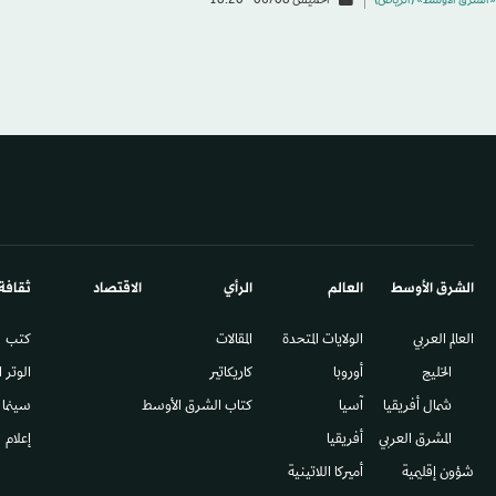
«الشرق الأوسط» (الرياض)
الخميس 06/08 - 18:20
الشرق الأوسط​
العالم
الرأي
الاقتصاد
ثقافة
العالم العربي
الولايات المتحدة
المقالات
كتب
الخليج
أوروبا
كاريكاتير
الوتر 
شمال أفريقيا
آسيا
كتاب الشرق الأوسط
سينما
المشرق العربي
أفريقيا
إعلام
شؤون إقليمية
أميركا اللاتينية