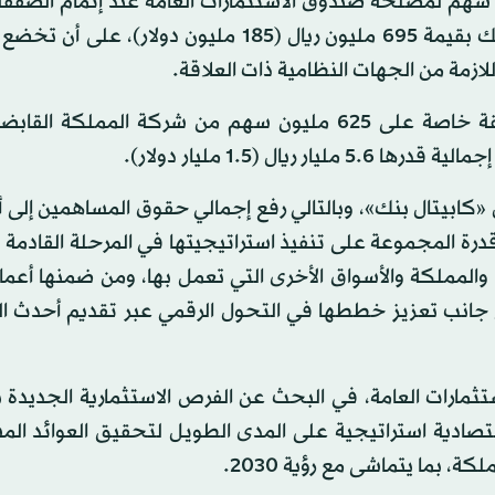
ن اتفاقية الاكتتاب ليتم إصدار نحو 63 مليون سهم لمصلحة صندوق الاستثمارات العامة عند إتمام ا
بنسبة 23.97 في المائة من رأس مال مجموعة كابيتال بنك بقيمة 695 مليون ريال (185 مليون دولا
ازمة من الجهات النظامية ذات العلاقة.
وقد استحوذ صندوق الاستثمارات العامة مؤخراً عبر صفقة خاصة على 625 مليون سهم من شركة الممل
«كابيتال بنك»، وبالتالي رفع إجمالي حقوق المساهمين إلى 
يسهم في تعزيز قدرة المجموعة على تنفيذ استراتيجيتها في المرحلة القادم
المملكة والأسواق الأخرى التي تعمل بها، ومن ضمنها أعمال
لى جانب تعزيز خططها في التحول الرقمي عبر تقديم أحدث ا
تثمارات العامة، في البحث عن الفرص الاستثمارية الجديدة 
تصادية استراتيجية على المدى الطويل لتحقيق العوائد الم
 بما يتماشى مع رؤية 2030.