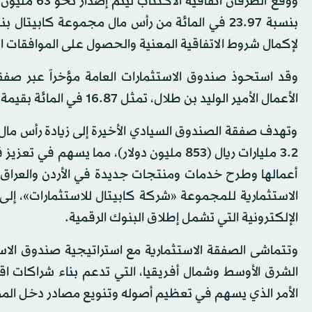
ووقع الطرفا
لإكمال شروط الاتفاقية المعنية والحصول على الموافقات الل
الأعمال الأمير الوليد بن طلال، تمثل 16.87 في المائة بقيمة إجمالية قدرها 5.6 مليار ريال (1.5 مليار دولار).
وتهدف صفقة الصندوق السيادي الأخيرة إلى زيادة رأس مال 
3.2 مليارات ريال (853 مليون دولار)، مما 
أعمالها وطرح خدمات ومنتجات جديدة في الأردن والعراق و
الاستثمارية للمجموعة «شركة كابيتال للاستثمارات»، إ
الإلكترونية التي تشمل إطلاق البنوك الرقمية.
وتتماشى الصفقة الاستثمارية مع استراتيجية صندوق الاس
الشرق الأوسط وشمال أفريقيا، التي تدعم بناء شراكات اق
الأمر الذي يسهم في تعظيم أصوله وتنويع مصادر دخل المملكة،