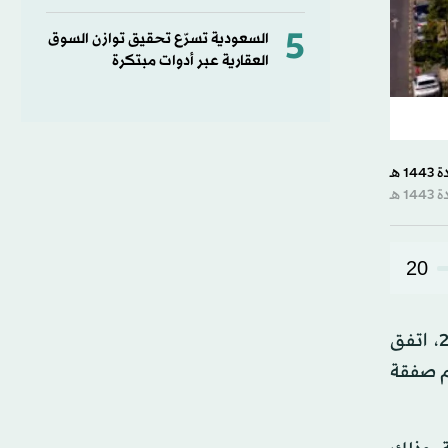
5
السعودية تسرّع تحقيق توازن السوق
العقارية عبر أدوات مبتكرة
20
في إطار استمراره في تعزيز استثماراته واقتناص الفرص العالمية ليكون ذراعاً أساسية لتحقيق رؤية المملكة 2030، اتفق
ام صفقة