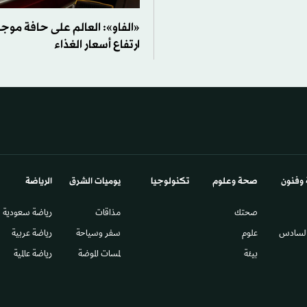
«الفاو»: العالم على حافة موج
ارتفاع أسعار الغذاء
 وفنون
صحة وعلوم
تكنولوجيا
يوميات الشرق​
الرياضة
صحتك
مذاقات
رياضة سعودية
السادس​
علوم
سفر وسياحة
رياضة عربية
بيئة
لمسات الموضة
رياضة عالمية