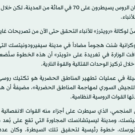
وأبلغ غايداي التلفزيون الأوكراني: «لقد كان وضعاً صعباً، كان الروس يسيطرون على 70 في المائة من ال
أنباء.
نّ لوكالة «رويترز» للأنباء التحقق حتى الآن من تصريحات غاي
 الأوكرانية شنت هجوماً مضاداً في مدينة سيفيرودونيتسك ال
ضافت الوزارة في تغريدة على «تويتر» أن هذه الخطوة ستُض
ل تركيز الوحدات القتالية والقوة النارية.
 عميلة في عمليات تطهير المناطق الحضرية هو تكتيك روس
للجيش السوري لمهاجمة المناطق الحضرية»، مضيفةً أن هذا
تها القوات الروسية النظامية.
منجمي، الذي سيطرت على أجزاء منه القوات الانفصالية ال
 كراماتورسك، خطوة رئيسية لتحقيق تلك السيطرة. وكان عد