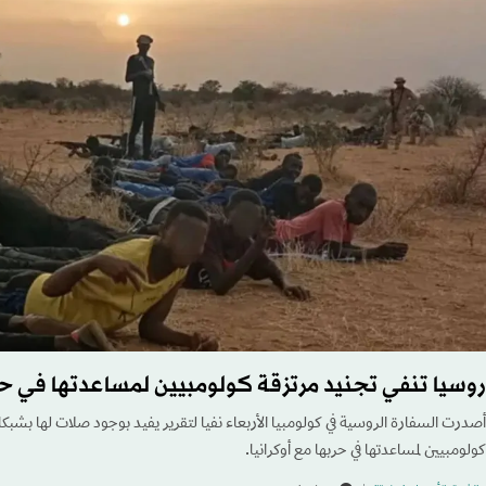
روسيا تنفي تجنيد مرتزقة كولومبيين لمساعدتها في حرب
أصدرت السفارة الروسية في كولومبيا الأربعاء نفيا لتقرير يفيد بوجود صلات لها بشبكات
كولومبيين لمساعدتها في حربها مع أوكرانيا.