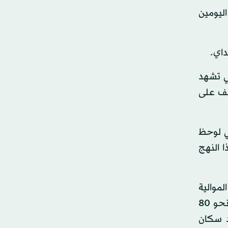
مدينة، لكن خلال اليومين
داي.
تي تشهد
عف على
ي لوحظ
 النهج
موالية
لروسيا عام 2014. ويعد الاستيلاء على مدينة سيفيرودونيتسك، ومدينة ليسيتشانسك المجاورة التي تقع على بُعد نحو 80
د سكان