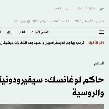
عربي
English
Türkçe
اردو
فارسى
الخميس,
6 أغسطس 2026
-
22 صفَر 1448 هـ
الرياض
℃
36
غيوم متناثرة
الشرق الأوسط​
العالم
الرأي
ا
الأهلي يتعاقد مع المدرب الكرواتي بوسيتش حتى صيف 2028
آخر الأخبار
العالم
حاكم لوغانسك: سيفيرودونيتس
والروسية