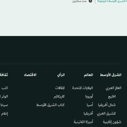
«الشرق الأوسط» (بوغوتا)
منذ ساعتين
الشرق الأوسط​
العالم
الرأي
الاقتصاد
ثقافة
العالم العربي
الولايات المتحدة
المقالات
كتب
الخليج
أوروبا
كاريكاتير
الوتر 
شمال أفريقيا
آسيا
كتاب الشرق الأوسط
سينما
المشرق العربي
أفريقيا
إعلام
شؤون إقليمية
أميركا اللاتينية