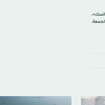
انسك»،
لجمعة،