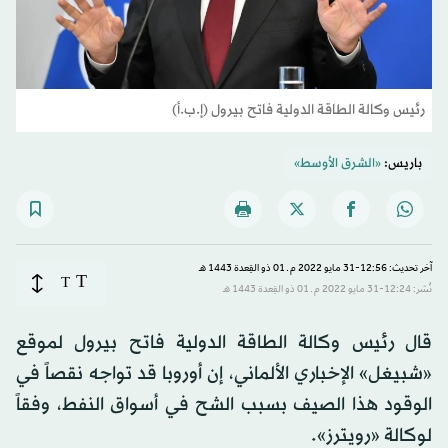
رئيس وكالة الطاقة الدولية فاتح بيرول (إ.ب.أ)
باريس:
«الشرق الأوسط»
آخر تحديث: 12:56-31 مايو 2022 م ـ 01 ذو القِعدة 1443 هـ
T
T
نُشر: 12:24-31 مايو 2022 م ـ 01 ذو القِعدة 1443 هـ
قال رئيس وكالة الطاقة الدولية فاتح بيرول لموقع
«شبيغل» الإخباري الألماني، إن أوروبا قد تواجه نقصاً في
الوقود هذا الصيف بسبب الشح في أسواق النفط، وفقاً
لوكالة «رويترز».