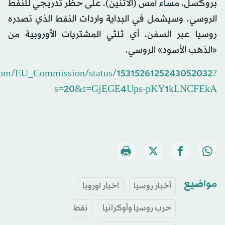
بروكسل، مساء أمس (الاثنين)، على حظر تدريجي للنفط
الروسي. وسيشمل في البداية واردات النفط الذي تصدره
روسيا عبر السفن، أي ثلثي المشتريات الأوروبية من
«الذهب الأسود» الروسي.
r.com/EU_Commission/status/1531526125243052032?
s=20&t=GjEGE4Ups-pKY1kLNCFEkA
مواضيع
أخبار روسيا
اخبار اوروبا
حرب روسيا وأوكرانيا
نفط