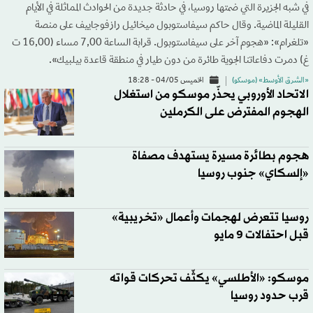
في شبه الجزيرة التي ضمتها روسيا، في حادثة جديدة من الحوادث المماثلة في الأيام
القليلة الماضية. وقال حاكم سيفاستوبول ميخائيل رازفوجاييف على منصة
«تلغرام»: «هجوم آخر على سيفاستوبول. قرابة الساعة 7,00 مساء (16,00 ت
غ) دمرت دفاعاتنا الجوية طائرة من دون طيار في منطقة قاعدة بيلبيك».
«الشرق الأوسط» (موسكو)
الخميس 04/05 - 18:28
الاتحاد الأوروبي يحذّر موسكو من استغلال
الهجوم المفترض على الكرملين
هجوم بطائرة مسيرة يستهدف مصفاة
«إلسكاي» جنوب روسيا
روسيا تتعرض لهجمات وأعمال «تخريبية»
قبل احتفالات 9 مايو
موسكو: «الأطلسي» يكثّف تحركات قواته
قرب حدود روسيا