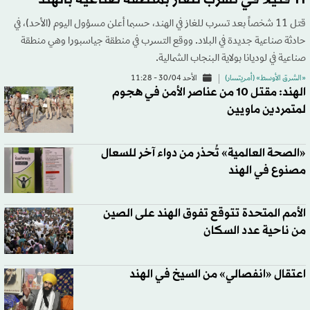
11 قتيلاً في تسرب للغاز بمنطقة صناعية بالهند
قتل 11 شخصاً بعد تسرب للغاز في الهند، حسبما أعلن مسؤول اليوم (الأحد)، في
حادثة صناعية جديدة في البلاد. ووقع التسرب في منطقة جياسبورا وهي منطقة
صناعية في لوديانا بولاية البنجاب الشمالية.
«الشرق الأوسط» (أمريتسار)
الأحد 30/04 - 11:28
الهند: مقتل 10 من عناصر الأمن في هجوم
لمتمردين ماويين
«الصحة العالمية» تُحذر من دواء آخر للسعال
مصنوع في الهند
الأمم المتحدة تتوقع تفوق الهند على الصين
من ناحية عدد السكان
اعتقال «انفصالي» من السيخ في الهند