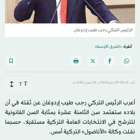
الرئيس التركي رجب طيب إردوغان
أنقرة:
«الشرق الأوسط»
T
نُشر: 00:12-20 مايو 2015 م ـ 02 شَعبان 1436 هـ
T
أعرب الرئيس التركي رجب طيب إردوغان عن ثقته في أن
بلاده ستعتمد سن الثامنة عشرة بمثابة السن القانونية
للترشح في الانتخابات العامة التركية مستقبلا، حسبما
نقلت وكالة «الأناضول» التركية أمس.