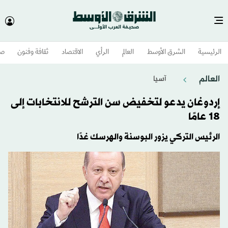
الرئيسية
الشرق الأوسط​
العالم
الرأي
الاقتصاد
ثقافة وفنون
صح
العالم
آسيا
إردوغان يدعو لتخفيض سن الترشح للانتخابات إلى
18 عامًا
الرئيس التركي يزور البوسنة والهرسك غدًا