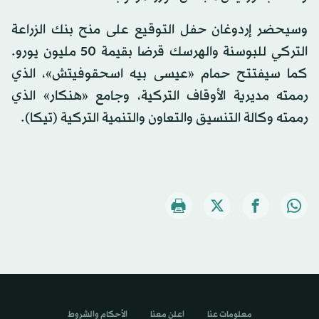
وسيحضر إردوغان حفل التوقيع على منح بنك الزراعة
التركي للبوسنة والهرسك قرضا بقيمة 50 مليون يورو.
كما سيفتتح حمام «عيسى بيه اسحقوفيتش»، الذي
رممته مديرية الأوقاف التركية، وجامع «هنكار» الذي
رممته وكالة التنسيق والتعاون والتنمية التركية (تيكا).
معلومات عنا
اعلن معنا
الأحكام والشروط