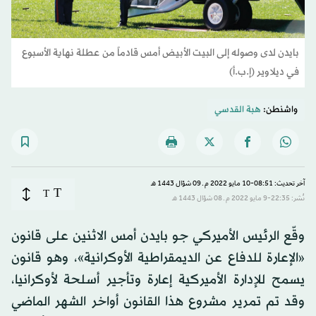
بايدن لدى وصوله إلى البيت الأبيض أمس قادماً من عطلة نهاية الأسبوع
في ديلاوير (إ.ب.أ)
واشنطن:
هبة القدسي
آخر تحديث: 08:51-10 مايو 2022 م ـ 09 شوّال 1443 هـ
T
T
نُشر: 22:35-9 مايو 2022 م ـ 08 شوّال 1443 هـ
وقّع الرئيس الأميركي جو بايدن أمس الاثنين على قانون
«الإعارة للدفاع عن الديمقراطية الأوكرانية»، وهو قانون
يسمح للإدارة الأميركية إعارة وتأجير أسلحة لأوكرانيا،
وقد تم تمرير مشروع هذا القانون أواخر الشهر الماضي