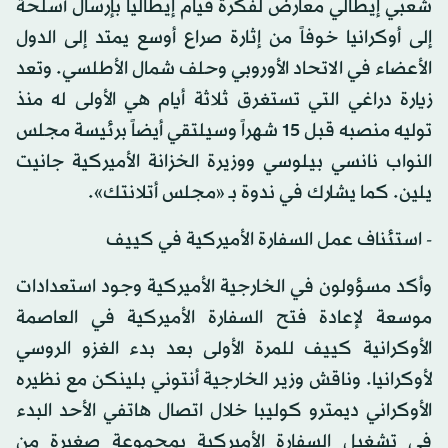
شعبي إيطالي معارض لفكرة قيام إيطاليا بإرسال أسلحة
إلى أوكرانيا خوفاً من إثارة صراع أوسع يمتد إلى الدول
الأعضاء في الاتحاد الأوروبي وحلف شمال الأطلسي. وتعد
زيارة دراغي التي تستغرق ثلاثة أيام هي الأولى له منذ
توليه منصبه قبل 15 شهراً وسيلتقي أيضاً برئيسة مجلس
النواب نانسي بيلوسي ووزيرة الخزانة الأميركية جانيت
يلين. كما يشارك في ندوة بـ «مجلس أتلانتك».
- استئناف عمل السفارة الأميركية في كييف
وأكد مسؤولون في الخارجية الأميركية وجود استعدادات
موسعة لإعادة فتح السفارة الأميركية في العاصمة
الأوكرانية كييف للمرة الأولى بعد بدء الغزو الروسي
لأوكرانيا. وناقش وزير الخارجية أنتوني بلينكن مع نظيره
الأوكراني ديمترو كوليبا خلال اتصال هاتفي الأحد البدء
في تشغيل السفارة الأميركية بمجموعة صغيرة من