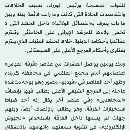
للقوات المسلحة ورئيس الوزراء، بسبب الخلافات
والتقاطعات الحادة التي كانت وما زالت قائمة بينه وبين
ما بات يعرف بـ«الفصائل الولائية» داخل الحشد التي لا
تخفي ولاءها للمرشد الإيراني علي الخامنئي وتلتزم
عقائديا بأحكامه الدينية، خلافا لحشد العتبات الذي يلتزم
بفتاوى وأحكام المرجع الأعلى علي السيستاني.
ومنذ يومين يواصل العشرات من عناصر «فرقة العباس»
اعتصامهم أمام مجمع العلقمي في محافظة كربلاء
وظهر أحد العناصر في «فيديو» مصور وهو يوجه مناشدة
عاجلة إلى المرجع الشيعي الأعلى يطالب فيها بإنصاف
«المجاهدين» وفي عنصر آخر يقال إنه أحد ضباط
استخبارات الفرقة، وهو يطالب بالإنصاف أيضاً، ويتهم
جهات لم يسمها داخل الفرقة باستخدام «الجيوش
الإلكترونية» في تشويه سمعتهم واتهامهم بالانشقاق