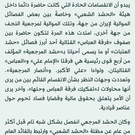
يبدو أن الانقسامات الحادة التي كانت حاضرة دائما داخل
هيئة «الحشد الشعبي» وخاصةً بين بعض الفصائل
الموالية لإيران من جهة، وتلك الموالية لمرجعية النجف
من جهة أخرى، امتدت هذه المرة لتكون حاضرة بين
صفوف «فرقة العباس» القتالية أحد أبرز فصائل «حشد
العتبات» أو ما يسمى أحيانا بـ«حشد المرجعية» المؤلف
من أربع قوى رئيسية هي فرقتا «الإمام علي» و«العباس»
القتاليتان، ولواءا «علي الأكبر، و«أنصار المرجعية».
وتعددت وجهات النظر بشأن الانقسام القائم بين من يرى
أنها محاولات لـ«تفكيك فرقة العباس وحلها»، وآخر يرى
أن الأمر يتعلق بحقوق مالية وقضايا فساد تحوم حول
عناصر قيادية.
وكان الحشد المرجعي انفصل بشكل شبه تام قبل أكثر
من عام عن مظلة «الحشد الشعبي» وارتبط بالقائد العام