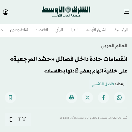
الرئيسية
الشرق الأوسط​
العالم
الرأي
الاقتصاد
ثقافة وفنون
صح
العالم العربي
انقسامات حادة داخل فصائل «حشد المرجعية»
على خلفية اتهام بعض قادتها بـ«الفساد»
بغداد:
فاضل النشمي
T
نُشر: 22:00-14 ديسمبر 2021 م ـ 10 جمادي الأول 1443 هـ
T