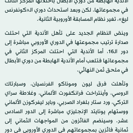
الأندية الهابطة من دوري الأبطال باحتلالها المركز الثالث
في مجموعاتها. لكن وبعد استحداث دوري الـ«كونفرنس
ليغ»، تغير نظام المسابقة الأوروبية الثانية.
وينصّ النظام الجديد على تأهل الأندية التي احتلت
صدارة ترتيب مجموعتها في الدوري الأوروبي مباشرة إلى
دور الـ16، أما الأندية التي احتلت المركز الثاني في
مجموعاتها فتلعب أمام الأندية الهابطة من دوري الأبطال
في ملحق ثمن النهائي.
وتأهلت فرق ليون وموناكو الفرنسيان، وسبارتاك
الروسي، وأينتراخت فرانكفورت الألماني، وغلاطة سراي
التركي، ورد ستار بلغراد الصربي، وباير ليفركوزن الألماني
ووستهام يونايتد الإنجليزي مباشرة إلى الدور السادس
عشر. وسينضم الفائزون من المواجهات الثماني إلى
ثمانية فائزين بمجموعاتهم في الدوري الأوروبي في دور