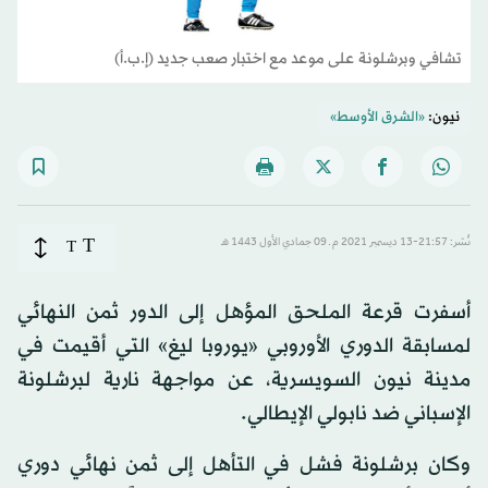
تشافي وبرشلونة على موعد مع اختبار صعب جديد (إ.ب.أ)
نيون:
«الشرق الأوسط»
T
نُشر: 21:57-13 ديسمبر 2021 م ـ 09 جمادي الأول 1443 هـ
T
أسفرت قرعة الملحق المؤهل إلى الدور ثمن النهائي
لمسابقة الدوري الأوروبي «يوروبا ليغ» التي أقيمت في
مدينة نيون السويسرية، عن مواجهة نارية لبرشلونة
الإسباني ضد نابولي الإيطالي.
وكان برشلونة فشل في التأهل إلى ثمن نهائي دوري