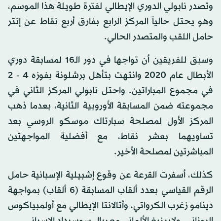
وتصدر نابولي الدوري الإيطالي لفترة طويلة هذا الموسم،
وهو يحتل حالياً المركز الرابع بفارق أربع نقاط عن إنتر
حامل اللقب والمتصدر الحالي.
وسبق للفريقين أن تواجها في دور الـ16 لمسابقة دوري
الأبطال عام 2020 وانتهت بتأهل برشلونة بفوزه 4 - 2
في مجموع المباراتين. واحتل نابولي المركز الثاني في
مجموعته ضمن المسابقة الأوروبية الثانية، بعدما ذهب
المركز الأول لمصلحة سبارتاك موسكو الروسي بعد
تساويهما بعشر نقاط، مع أفضلية المواجهتين
المباشرتين لمصلحة الأخير.
كذلك، أسفرت القرعة عن وقوع إشبيلية الإسبانية حامل
الرقم القياسي بعدد ألقاب المسابقة (6 ألقاب) بمواجهة
دينامو زغرب الكرواتي، وأتالانتا الإيطالي مع أولمبياكوس
اليوناني، ولايبزيغ الألماني مع ريال سوسيداد الإسباني.