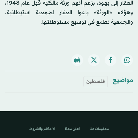
العقار إلى يهود، بزعم أنهم ورثة مالكيه قبل عام 1948،
وهؤلاء «الورثة» باعوا العقار لجمعية استيطانية.
والجمعية تطمع في توسيع مستوطنتها.
مواضيع
فلسطين
معلومات عنا
اعلن معنا
الأحكام والشروط