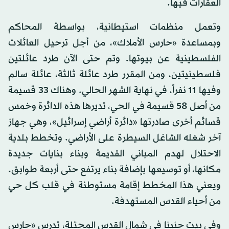
العقارات فيها.
وتعمل منظمات استيطانية، بواسطة المحاكم
وبمساعدة «حارس الأملاك»، من أجل ترحيل العائلات
الفلسطينية عن بيوتها. وتم حتى الآن طرد عائلتين
فلسطينيتين، ومن المقرر طرد عائلة ثالثة، عائلة سالم
وفيها 11 نفراً، في نهاية الشهر الحالي. وهناك 33 قسيمة
من أصل 58 قسيمة في الحي، تديرها هذه الدائرة وخمس
قسائم أخرى صادرتها «دائرة أراضي إسرائيل»، وهي جهاز
آخر شغله الشاغل السيطرة على الأراضي. وتخطط بلدية
الاحتلال لهدم المباني القديمة وبناء بنايات جديدة
مكانها، أو توسيعها بإضافة بناء يرتفع حتى أربعة طوابق.
ويعني هذا المخطط إقامة مستوطنة في قلب كل حي
من أحياء القدس المستهدفة.
وفي بيت حنينا في شمال القدس المحتلة، تدرس «حارس