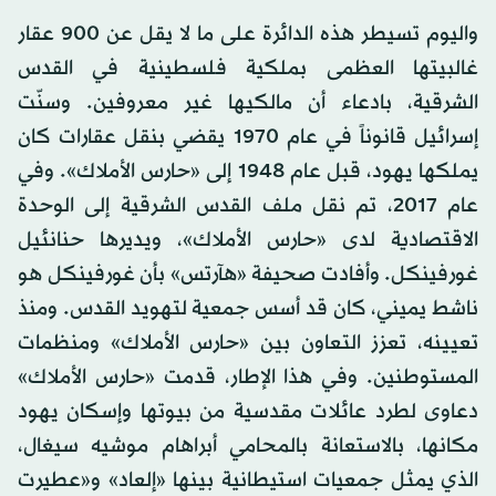
واليوم تسيطر هذه الدائرة على ما لا يقل عن 900 عقار
غالبيتها العظمى بملكية فلسطينية في القدس
الشرقية، بادعاء أن مالكيها غير معروفين. وسنّت
إسرائيل قانوناً في عام 1970 يقضي بنقل عقارات كان
يملكها يهود، قبل عام 1948 إلى «حارس الأملاك». وفي
عام 2017، تم نقل ملف القدس الشرقية إلى الوحدة
الاقتصادية لدى «حارس الأملاك»، ويديرها حنانئيل
غورفينكل. وأفادت صحيفة «هآرتس» بأن غورفينكل هو
ناشط يميني، كان قد أسس جمعية لتهويد القدس. ومنذ
تعيينه، تعزز التعاون بين «حارس الأملاك» ومنظمات
المستوطنين. وفي هذا الإطار، قدمت «حارس الأملاك»
دعاوى لطرد عائلات مقدسية من بيوتها وإسكان يهود
مكانها، بالاستعانة بالمحامي أبراهام موشيه سيغال،
الذي يمثل جمعيات استيطانية بينها «إلعاد» و«عطيرت