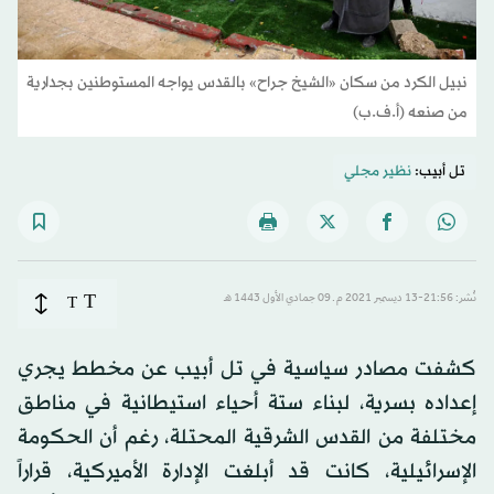
نبيل الكرد من سكان «الشيخ جراح» بالقدس يواجه المستوطنين بجدارية
من صنعه (أ.ف.ب)
تل أبيب:
نظير مجلي
T
نُشر: 21:56-13 ديسمبر 2021 م ـ 09 جمادي الأول 1443 هـ
T
كشفت مصادر سياسية في تل أبيب عن مخطط يجري
إعداده بسرية، لبناء ستة أحياء استيطانية في مناطق
مختلفة من القدس الشرقية المحتلة، رغم أن الحكومة
الإسرائيلية، كانت قد أبلغت الإدارة الأميركية، قراراً