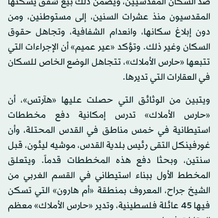
ضد السكان المقدسيين، ويضمن ذلك بيع شقق يسكنها
المقدسيون منذ عشرات السنين، إلى مستوطنين، ومن
دون إبلاغ سكانها، وانعدام الشفافية، وتجاهل حقوق
السكان وغير ذلك. وتؤكد «عير عميم» أن الإجراءات التي
تتبعها «حارس الأملاك»، تتجاهل الوضع الخاص للسكان
في العقارات التي تديرها.
ويتبين من الوثائق التي حصلت عليها «هآرتس»، أن
«حارس الأملاك» تدرس إمكانية دفع مخططات
استيطانية في خمس مناطق في القدس المحتلة، وأن
غورفينكل التقى رئيس بلدية القدس، موشيه ليئون، قبل
سنتين، وبحثا دفع هذه المخططات قدماً. ويتعلق
المخطط الأول ببناء استيطاني في القسم الغربي من
الشيخ جراح، المعروف بمنطقة «أم هارون» التي تسكن
فيها 45 عائلة فلسطينية، وتدير «حارس الأملاك» معظم