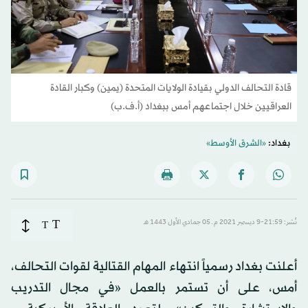
قادة التحالف الدولي بقيادة الولايات المتحدة (يمين) وكبار القادة
العراقيين خلال اجتماعهم أمس ببغداد (أ.ف.ب)
بغداد:
«الشرق الأوسط»
T
نُشر: 21:59-9 ديسمبر 2021 م ـ 05 جمادي الأول 1443 هـ
T
أعلنت بغداد رسمياً انتهاء المهام القتالية لقوات التحالف،
أمس، على أن تستمر بالعمل «في مجال التدريب