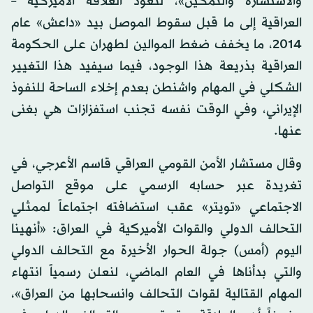
والاستشارة والتمكين»، لتعود العلاقة الأميركية –
العراقية إلى ما قبل سقوط الموصل بيد «داعش» عام
2014، ما يخفف ضغط الموالين لطهران على الحكومة
العراقية بذريعة هذا الوجود، فيما سيفيد هذا التغيير
الشكلي في المهام واشنطن بعدم إخلاء الساحة للنفوذ
الإيراني، وفي الوقت نفسه تجنب استفزازات هي بغنى
عنها.
وقال مستشار الأمن القومي العراقي قاسم الأعرجي، في
تغريدة عبر حسابه الرسمي على موقع التواصل
الاجتماعي «تويتر» عقب استضافته اجتماعاً لممثلي
التحالف الدولي والقوات الأميركية في العراق: «أنهينا
اليوم (أمس) جولة الحوار الأخيرة مع التحالف الدولي
والتي بدأناها في العام الماضي، لنعلن رسمياً انتهاء
المهام القتالية لقوات التحالف وانسحابها من العراق»،