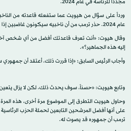
مجدداً للرئاسة في عام 2024.
ورداً على سؤال من هيويت عما ستفعله قاعدته من الناخب
عام 2024. حذر ترمب من أن ناخبيه سيكونون غاضبين إذا لم يقدم محاولة رئاسية أخرى، وفقاً لصحيفة «إندبندنت».
إليه هذه الجماهير؟».
وأجاب الرئيس السابق: «إذا قررت ذلك، أعتقد أن جمهوري س
وتابع هيويت: «حسناً، سوف يحدث ذلك، لكن لا يزال يتعي
وحاول هيويت التطرق إلى الموضوع مرة أخرى، هذه المرة 
ترمب أن جمهوره قد يصوت له.