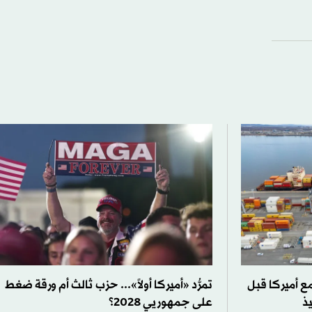
مع أميركا قبل
تمرُّد «أميركا أولاً»... حزب ثالث أم ورقة ضغط
ذ
على جمهوريي 2028؟