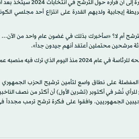
مرة أخرى، رفض الرئيس السابق الإجابة، بينما لمح هذه المرة إلى أن قراره حول 
جه الجمهوريون خريطة إيجابية ولديهم القدرة على انتزاع أحد مجلسي الك
سيترشح أم لا؟ «سأخبرك بذلك في غضون عام واحد من الآن..
ثلاثة مرشحين محتملين أعتقد أنهم جيدون جداً».
م الذي ترك فيه منصبه عملياً.
المفضلة على نطاق واسع لتأمين ترشيح الحزب الجمهوري 
ع للرأي نُشر في أكتوبر (تشرين الأول) أن أكثر من نصف الناخبي
 77 في المائة من المستجيبين الجمهوريين، وافقوا على فكرة ترشح ترمب مجدداً 