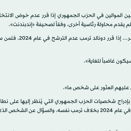
ين الموالين في الحزب الجمهوري إذا قرر عدم خوض الانتخا
وقال هيوت: «أنت تعرف قاعدتك أفضل من أي شخص آخر... إذا قر
يكون غاضباً للغاية».
ن عليهم العثور على شخص ما».
بإدراج شخصيات الحزب الجمهوري التي يُنظر إليها على نطا
على أنها أفضل المرشحين التابعين لحملة الحزب الرئاسية في عام 2024 بخلاف ترمب نفسه، والسؤال عن ا