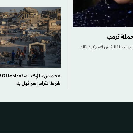
حملة ترمب
ها حملة الرئيس الأميركي دونالد
«حماس» تؤكد استعدادها لتنفي
شرط التزام إسرائيل به