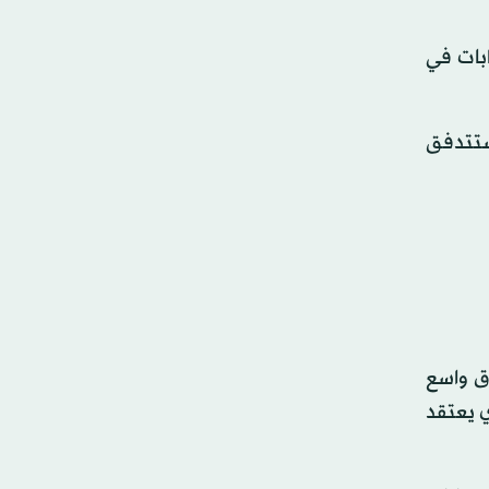
بات في
ر دونالد ترمب عدم الترشح في عام 2024، فلمن ستتدفق
ق واسع
لشخص الذي يعتقد