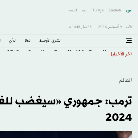
عربي
English
Türkçe
اردو
فارسى
الأحد,
9 أغسطس 2026
-
25 صفَر 1448 هـ
الشرق الأوسط​
العالم
الرأي
ا
إزالة أغان لتايلور سويفت من منشورات للبيت الأبيض وحمل
آخر الأخبار
العالم
ترمب: جمهوري «سيغضب للغاية
2024