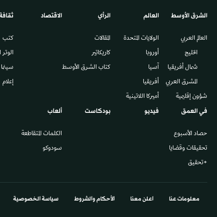
الشرق الأوسط​
العالم
الرأي
الاقتصاد
ثقافة
العالم العربي
الولايات المتحدة
المقالات
كتب
الخليج
أوروبا
كاريكاتير
الوتر 
شمال أفريقيا
آسيا
كتاب الشرق الأوسط
سينما
المشرق العربي
أفريقيا
إعلام
شؤون إقليمية
أميركا اللاتينية
في العمق
فيديو
بودكاست
ألعاب
حصاد الأسبوع
الكلمات المتقاطعة
تحقيقات وقضايا
سودوكو
+تحقيق
معلومات عنا
اعلن معنا
الأحكام والشروط
سياسة الخصوصية