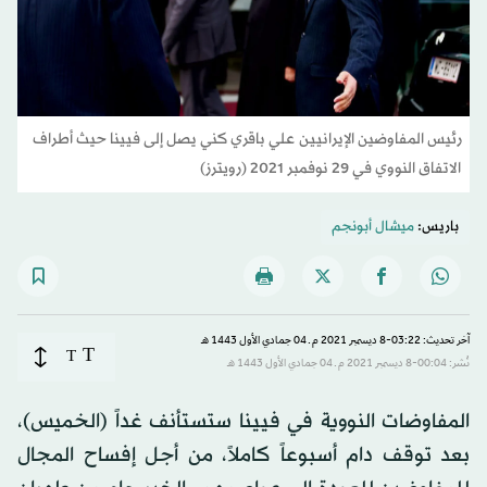
رئيس المفاوضين الإيرانيين علي باقري كني يصل إلى فيينا حيث أطراف
الاتفاق النووي في 29 نوفمبر 2021 (رويترز)
باريس:
ميشال أبونجم
آخر تحديث: 03:22-8 ديسمبر 2021 م ـ 04 جمادي الأول 1443 هـ
T
T
نُشر: 00:04-8 ديسمبر 2021 م ـ 04 جمادي الأول 1443 هـ
المفاوضات النووية في فيينا ستستأنف غداً (الخميس)،
بعد توقف دام أسبوعاً كاملاً، من أجل إفساح المجال