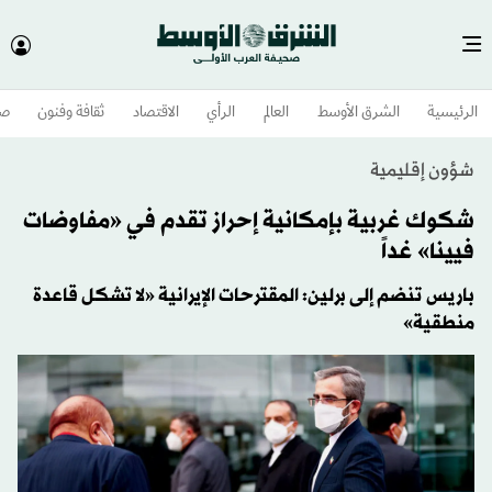
الرئيسية
الشرق الأوسط​
العالم
الرأي
الاقتصاد
ثقافة وفنون
صح
شؤون إقليمية
شكوك غربية بإمكانية إحراز تقدم في «مفاوضات
فيينا» غداً
باريس تنضم إلى برلين: المقترحات الإيرانية «لا تشكل قاعدة
منطقية»