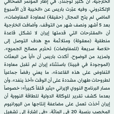
الخارجية، آن كلير لوجندر، في إطار المؤتمر الصحافي
الإلكتروني، وفيه عبّرت باريس عن «الخيبة لأن الأسبوع
الماضي لم يتح المجال (حقيقة) لمعاودة المفاوضات»،
بعد 5 أشهر ونصف شهر من التوقف. وأضافت الخارجية
أن «المقترحات التي قدمتها إيران لا تشكل قاعدة
منطقية (معقولة) ومتلائمة مع هدف التوصل إلى
خلاصة سريعة (للمفاوضات) تحترم مصالح الجميع».
ولمزيد من الوضوح، أكدت باريس أن «أياً من البعثات
(الموجودة في فيينا) باستثناء إيران لم تقبل معاودة
التفاوض على هذه القاعدة»، ما يعني رفضاً جماعياً
لطروحات طهران، مشددة على أن الوقت «أخذ ينفد»، وأن
مسار البرنامج النووي الإيراني «يثير قلقاً كبيراً»؛ خصوصاً
بعدما كشف تقرير للوكالة الدولية للطاقة النووية أن
إيران أخذت تعمل على مضاعفة إنتاجها من اليورانيوم
المخصب بنسبة 20 في المائة، «في إشارة إلى تشغيل