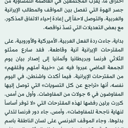
اختراق ما، يقرب المجتمعين في العاصمة النمساوية من
جسر الهوة التي تفصل بين المواقف والمطالب الإيرانية
والغربية، والتوصل لاحقاً إلى إعادة إحياء الاتفاق المذكور،
مع بعض التعديلات التي تسدّ نواقصه.
بداية، جاءت ردة الفعل الغربية، الأميركية والأوروبية، على
المقترحات الإيرانية آنية وقاطعة. فقد سارع ممثلو
الثلاثي فرنسا وبريطانيا وألمانيا إلى إصدار بيان يوم
الجمعة الماضي عبروا فيه عن «خيبة أملهم وقلقهم»
من المقترحات الإيرانية. فيما أكدت واشنطن، في اليوم
نفسه، أنها «تراجع عن كل التسويات» التي توصل إليها
المفاوضون في 6 جولات من المفاوضات. وأول من أمس،
كررت برلين رفضها لهذه المقترحات التي «لا توفر أساساً
لنهاية ناجحة للمفاوضات». وأمس، جاء دور فرنسا لتدلي
بدلوها. وجاء الموقف الفرنسي على لسان الناطقة باسم