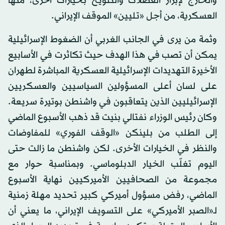
والخارج لإبراز العضلات والتلويح بخيارات أخرى، منها
العسكرية، من أجل «تليين» الموقف الإيراني.
وثمة من يرى في الجانب الغربي أن الضغوط الإسرائيلية
يمكن أن تصب في هذا الهدف حيث تكاثرت في الأسابيع
الأخيرة التهديدات الإسرائيلية العسكرية المباشرة لطهران
على لسان أعلى المسؤولين السياسيين والعسكريين
الإسرائيليين الذين يتعاقبون في واشنطن بوتيرة سريعة.
وكان رئيس الوزراء نفتالي بنيت قد ذهب الأسبوع الماضي
إلى الطلب من بلينكن «الوقف الفوري» للمفاوضات
والنظر في الخيارات الأخرى. لكن واشنطن ما زالت حتى
اليوم تغلّب الخيار الدبلوماسي. وبمناسبة حوار مع
مجموعة من الصحافيين الأميركيين نهاية الأسبوع
الماضي، رفض مسؤول أميركي كبير تحديد مهلة زمنية
لـ«الصبر الأميركي» على التسويف الإيراني، ما يعني أن