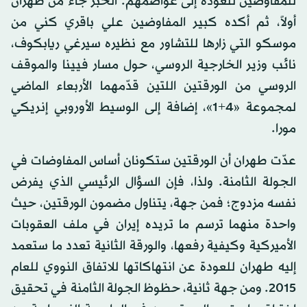
للمفاوضين للعودة إلى عواصمهم. الخبر جاء من طهران
أولاً، ثم أكده كبير المفاوضين علي باقري كني من
موسكو التي زارها للتشاور مع نظيره سيرغي ريابكوف،
نائب وزير الخارجية الروسي، حول مسار فيينا والموقف
الروسي من الورقتين اللتين قدّمهما الأربعاء الماضي
لمجموعة «4+1»، إضافة إلى الوسيط الأوروبي إنريكي
مورا.
عدّت طهران أن الورقتين ستكونان أساس المفاوضات في
الجولة الثامنة. ولذا، فإن السؤال الرئيسي الذي يفرض
نفسه مزدوج؛ فمن جهة، يتناول مضمون الورقتين، حيث
واحدة منهما ترسم ما تريده إيران في ملف العقوبات
الأميركية وكيفية رفعها، والورقة الثانية تعدد ما ستعمد
إليه طهران للعودة عن انتهاكاتها للاتفاق النووي للعام
2015. ومن جهة ثانية، حظوظ الجولة الثامنة في تحقيق