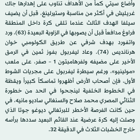
وأضاع سيتي كماً من الأهداف تناوب على إهدارها جاك
غريليش في أكثر من مناسبة وستيرلينغ، قبل أن يضيف
سيلفا الهدف الثالث عندما تلقى كرة داخل المنطقة
فراوغ مدافعاً قبل أن يصوبها في الزاوية البعيدة (63)، ورد
واتفورد بهدف شرفي عن طريق الكولومبي خوان
هرنانديس (74). وعاد ليفربول بفوز ثمين في الرمق
الأخير على مضيفه ولفرهامبتون 1 – صفر، على ملعب
«مولينيو»، ورغم سيطرة ليفربول على مجريات الشوط
الأول، فإن أصحاب الأرض أظهروا تماسكاً كبيراً ويقظة
في الخطوط الخلفية لينجحوا في الحد من خطورة
الثنائي المصري محمد صلاح والسنغالي ساديو مانيه، في
حين كانت الفرصة الأخطر للبرتغالي ديوغو جوتا الذي
وصلت إليه كرة عرضية عند القائم البعيد سددها برأسه
خارج الخشبات الثلاث في الدقيقة 32.