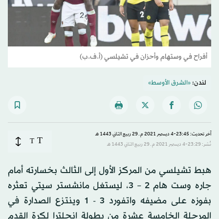
أفراح في وستهام وأحزان في تشيلسي (أ.ف.ب)
لندن:
«الشرق الأوسط»
آخر تحديث: 23:45-4 ديسمبر 2021 م ـ 29 ربيع الثاني 1443 هـ
T
T
نُشر: 23:29-4 ديسمبر 2021 م ـ 29 ربيع الثاني 1443 هـ
هبط تشيلسي من المركز الأول إلى الثالث بخسارته أمام
جاره وست هام 2 – 3، ليستغل مانشستر سيتي تعثره
بفوزه على مضيفه واتفورد 3 - 1 وينتزع الصدارة في
المرحلة الخامسة عشرة من بطولة إنجلترا لكرة القدم