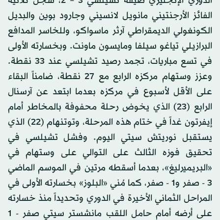
الدوري الإنجليزي ضيفه تشيلسي 3 – 2، سجل ثلاثية
الفائز الأرجنتيني مانويل لانسيني وجارود بوين والبديل
الكونغولي الديمقراطي آرثر ماسواكو، وللخاسر المدافع
البرازيلي تياغو سيلفا ومايسون ماونت. وبخسارته الأولى
في تسع مباريات، تجمد رصيد تشيلسي عند 33 نقطة.
وعزز وستهام مركزه الرابع مع 27 نقطة، ضامناً البقاء
على الأقل لأسبوع في مركزه بعدما ابتعد عن آرسنال
الرابع (23) الذي يخوض رحلة محفوفة بالمخاطر أمام
إيفرتون غداً في ختام هذه المرحلة، وتوتنهام (22) الذي
يستقبل نوريتش سيتي اليوم. وفشل تشيلسي في
تحقيق فوزه الثالث على التوالي على وستهام في
«البريميرليغ»، بعدما أسقطه مرتين في الموسم الماضي
3 - صفر و1 - صفر، كما مُني «البلوز» بخسارته الأولى في
المراحل الثماني الأخيرة في الدوري وتحديداً منذ خسارته
على أرضه أمام حامل اللقب مانشستر سيتي صفر - 1