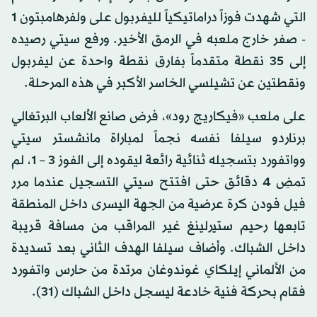
التي شهدت فوزاً دراماتيكياً لليفربول على ولفرهامبتون 1
- صفر خارج ملعبه في الرمق الأخير. ورفع سيتي رصيده
إلى 35 نقطة متقدماً بفارق نقطة واحدة عن ليفربول
ونقطتين عن تشيلسي الخاسر الأكبر في هذه المرحلة.
على ملعب «فيكاريج رود»، فرض صانع الألعاب البرتغالي
برناردو سيلفا نفسه نجماً لمباراة مانشستر سيتي
وواتفورد بتسجيله ثنائية رائعة ليقوده إلى الفوز 3 – 1، لم
تمضِ 4 دقائق حتى افتتح سيتي التسجيل عندما مرر
فيل فودن كرة عرضية من الجهة اليسرى داخل المنطقة
تابعها رحيم ستيرلينغ غير المراقب من مسافة قريبة
داخل الشباك. وأضاف سيلفا الهدف الثاني بعد تسديدة
من الألماني إيلكاي غوندوغان مرتدة من حارس واتفورد
فقام بحركة فنية خادعة ليسجل داخل الشباك (31).