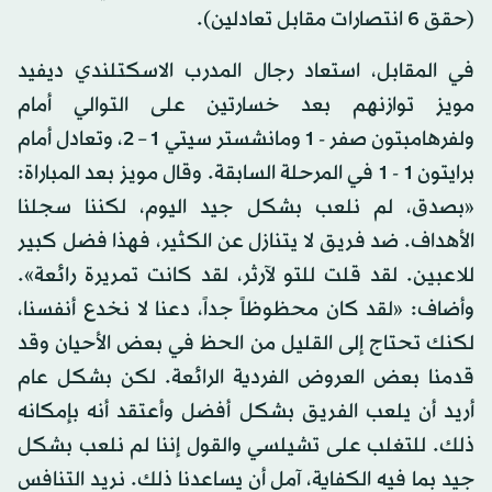
(حقق 6 انتصارات مقابل تعادلين).
في المقابل، استعاد رجال المدرب الاسكتلندي ديفيد
مويز توازنهم بعد خسارتين على التوالي أمام
ولفرهامبتون صفر - 1 ومانشستر سيتي 1 – 2، وتعادل أمام
برايتون 1 - 1 في المرحلة السابقة. وقال مويز بعد المباراة:
«بصدق، لم نلعب بشكل جيد اليوم، لكننا سجلنا
الأهداف. ضد فريق لا يتنازل عن الكثير، فهذا فضل كبير
للاعبين. لقد قلت للتو لآرثر، لقد كانت تمريرة رائعة».
وأضاف: «لقد كان محظوظاً جداً، دعنا لا نخدع أنفسنا،
لكنك تحتاج إلى القليل من الحظ في بعض الأحيان وقد
قدمنا بعض العروض الفردية الرائعة. لكن بشكل عام
أريد أن يلعب الفريق بشكل أفضل وأعتقد أنه بإمكانه
ذلك. للتغلب على تشيلسي والقول إننا لم نلعب بشكل
جيد بما فيه الكفاية، آمل أن يساعدنا ذلك. نريد التنافس