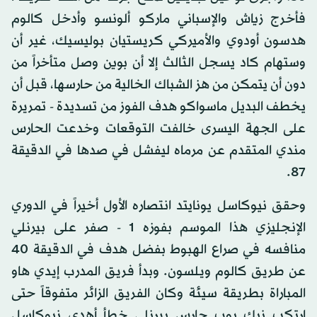
فأخرج زياش والإسباني ماركو ألونسو وأدخل كالوم
هدسون أودوي والأميركي كريستيان بوليسيك، غير أن
وستهام كاد يسجل الثالث إلا أن بوين وصل متأخراً من
دون أن يتمكن من هز الشباك الخالية من حارسها، قبل أن
يخطف البديل ماسواكو هدف الفوز من تسديدة - تمريرة
على الجهة اليسرى خالفت التوقعات وخدعت الحارس
مندي المتقدم عن مرماه ليفشل في صدها في الدقيقة
87.
وحقق نيوكاسل يونايتد انتصاره الأول أخيراً في الدوري
الإنجليزي هذا الموسم بفوزه 1 - صفر على بيرنلي
منافسه في صراع الهبوط بفضل هدف في الدقيقة 40
عن طريق كالوم ويلسون. وبدأ فريق المدرب إيدي هاو
المباراة بطريقة سيئة وكان الفريق الزائر متفوقاً حتى
ارتكب نيك بوب حارس بيرنلي خطأ أهدى نيوكاسل