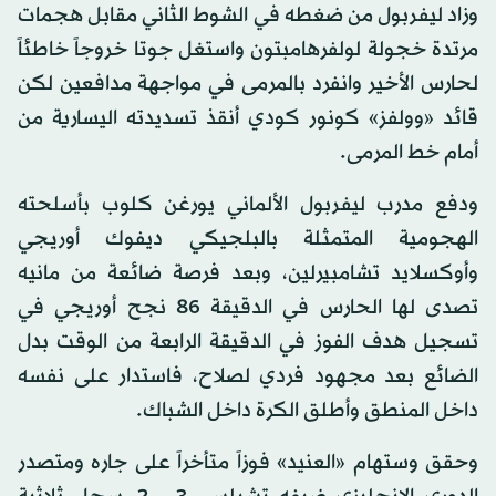
وزاد ليفربول من ضغطه في الشوط الثاني مقابل هجمات
مرتدة خجولة لولفرهامبتون واستغل جوتا خروجاً خاطئاً
لحارس الأخير وانفرد بالمرمى في مواجهة مدافعين لكن
قائد «وولفز» كونور كودي أنقذ تسديدته اليسارية من
أمام خط المرمى.
ودفع مدرب ليفربول الألماني يورغن كلوب بأسلحته
الهجومية المتمثلة بالبلجيكي ديفوك أوريجي
وأوكسلايد تشامبيرلين، وبعد فرصة ضائعة من مانيه
تصدى لها الحارس في الدقيقة 86 نجح أوريجي في
تسجيل هدف الفوز في الدقيقة الرابعة من الوقت بدل
الضائع بعد مجهود فردي لصلاح، فاستدار على نفسه
داخل المنطق وأطلق الكرة داخل الشباك.
وحقق وستهام «العنيد» فوزاً متأخراً على جاره ومتصدر