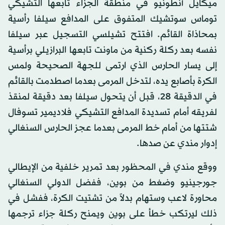
ميكايل أنطونيو في منطقة الجزاء تابعها التشيكي
توماس سوتشيك المتفوق على المدافع سيلفا رأسية
بمحاذاة القائم. افتتح تشيلسي التسجيل عبر سيلفا
نفسه بعد ركلة ركنية من ماونت تابعها البرازيلي برأسية
إلى يسار الحارس الذي ارتمى للجهة الصحيحة ولمس
الكرة بأصابع يده، لتدخل المرمى بعدما اصطدمت بالقائم
في الدقيقة 28، قبل أن يتحول سيلفا بعد دقيقة لمنقذ
لفريقه أمام تسديدة المدافع التشيكي فلاديمير تسوفال
شتتها من أمام خط المرمى بعدما عجز الحارس السنغالي
إدوار مندي عن صدها.
ووقع مندي في المحظور بعد تمرير خلفية من الإيطالي
جورجينيو وضغط من بوين، ففضل الدولي السنغالي
محاورة لاعب وستهام بدلاً من تشتيت الكرة، ففشل في
ذلك ليرتكب خطأ على بوين ويمنح ركلة جزاء ترجمها