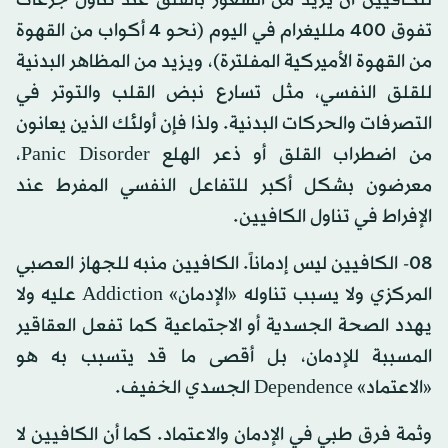
للكافيين أن يزيد من الشعور بالقلق عند تناول جرعات
تفوق 400 ملليغرام في اليوم (نحو 4 أكواب من القهوة
من القهوة الأميركية المفلترة)، ويزيد من المظاهر البدنية
للقلق النفسي، مثل تسارع نبض القلب والتوتر في
التصرفات والحركات البدنية. ولذا فإن أولئك الذين يعانون
من اضطراب القلق أو ذعر الهلع Panic Disorder،
معرضون بشكل أكبر للتفاعل النفسي المفرط عند
الإفراط في تناول الكافيين.
08- الكافيين ليس إدماناً. الكافيين منبه للجهاز العصبي
المركزي ولا يسبب تناوله «الإدمان» Addiction عليه ولا
يهدد الصحة الجسدية أو الاجتماعية كما تفعل العقاقير
المسببة للإدمان، بل أقصى ما قد يتسبب به هو
«الاعتماد» Dependence الجسدي الخفيف.
وثمة فرق طبي في الإدمان والاعتماد. كما أن الكافيين لا