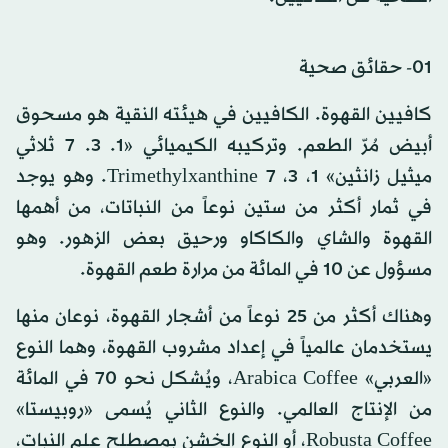
01- حقائق صحية
كافيين القهوة. الكافيين في هيئته النقية هو مسحوق
أبيض مُرّ الطعم. وتركيبه الكيميائي «1. 3. 7 ثلاثي
ميثيل زانثين» 1، 3، 7 Trimethylxanthine. وهو يوجد
في ثمار أكثر من ستين نوعاً من النباتات، من أهمها
القهوة والشاي والكاكاو ورحيق بعض الزهور. وهو
مسؤول عن 10 في المائة من مرارة طعم القهوة.
وهناك أكثر من 25 نوعاً من أشجار القهوة، نوعان منها
يستخدمان عالمياً في إعداد مشروب القهوة، وهما النوع
«العربي» Arabica Coffee، ويُشكل نحو 70 في المائة
من الإنتاج العالمي. والنوع الثاني يُسمى «روبيستا»
Robusta Coffee، أو النوع الخشن بمصطلح علم النبات،