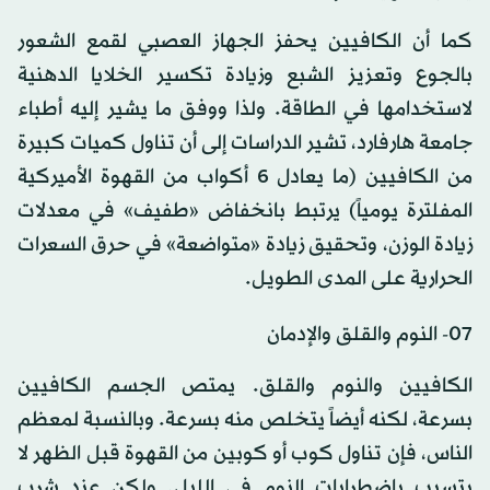
كما أن الكافيين يحفز الجهاز العصبي لقمع الشعور
بالجوع وتعزيز الشبع وزيادة تكسير الخلايا الدهنية
لاستخدامها في الطاقة. ولذا ووفق ما يشير إليه أطباء
جامعة هارفارد، تشير الدراسات إلى أن تناول كميات كبيرة
من الكافيين (ما يعادل 6 أكواب من القهوة الأميركية
المفلترة يومياً) يرتبط بانخفاض «طفيف» في معدلات
زيادة الوزن، وتحقيق زيادة «متواضعة» في حرق السعرات
الحرارية على المدى الطويل.
07- النوم والقلق والإدمان
الكافيين والنوم والقلق. يمتص الجسم الكافيين
بسرعة، لكنه أيضاً يتخلص منه بسرعة. وبالنسبة لمعظم
الناس، فإن تناول كوب أو كوبين من القهوة قبل الظهر لا
يتسبب باضطرابات النوم في الليل. ولكن عند شرب