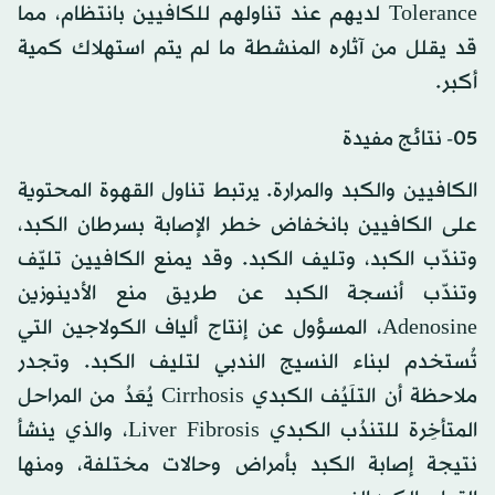
Tolerance لديهم عند تناولهم للكافيين بانتظام، مما
قد يقلل من آثاره المنشطة ما لم يتم استهلاك كمية
أكبر.
05- نتائج مفيدة
الكافيين والكبد والمرارة. يرتبط تناول القهوة المحتوية
على الكافيين بانخفاض خطر الإصابة بسرطان الكبد،
وتندّب الكبد، وتليف الكبد. وقد يمنع الكافيين تليّف
وتندّب أنسجة الكبد عن طريق منع الأدينوزين
Adenosine، المسؤول عن إنتاج ألياف الكولاجين التي
تُستخدم لبناء النسيج الندبي لتليف الكبد. وتجدر
ملاحظة أن التلَيُف الكبدي Cirrhosis يُعَدُ من المراحل
المتأخِرة للتندُب الكبدي Liver Fibrosis، والذي ينشأ
نتيجة إصابة الكبد بأمراض وحالات مختلفة، ومنها