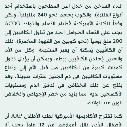
الماء الساخن من خلال البن المطحون باستخدام أحد
أنواع الفلترة)، والكوب بحجم نحو 240 ملليلتراً. ولكن
وفقاً للكلية الأميركية لأطباء النساء والتوليد ACOG
يجب على النساء الحوامل الحد من تناول الكافيين إلى
200 ملغ يومياً (نحو كوبين من القهوة المخمرة)، ذلك
أن الكافيين يُمكنه أن يعبر المشيمة، وكل من الأم
والجنين يُحللان الكافيين ببطء. ويمكن أن يؤدي تناول
كميات كبيرة من الكافيين من قبل الأم إلى ارتفاع
مستويات الكافيين في دم الجنين لفترات طويلة. وقد
ينتج عن ذلك انخفاض في تدفق الدم ومستويات
الأكسجين لديه، مما يزيد من خطر الإجهاض وانخفاض
الوزن عند الولادة.
كما تقترح الأكاديمية الأميركية لطب الأطفال AAP أن
الأطفال الذين تقل أعمارهم عن 12 عاماً يجب ألا