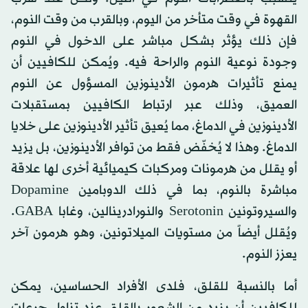
القهوة في وقت متأخر من اليوم، وبالقرب من وقت النوم،
فإن ذلك يؤثر بشكل مباشر على الدخول في النوم
وجودة نوعية النوم والراحة فيه. ويُمكن للكافيين أن
يمنع تأثيرات هرمون الأدينوزين المسؤول عن النوم
العميق، وذلك عبر ارتباط الكافيين بمستقبلات
الأدينوزين في الدماغ، مما يُعيق تأثير الأدينوزين على خلايا
الدماغ. وهذا لا يُخفّض فقط من توافر الأدينوزين، بل يزيد
أو يقلل من هرمونات ومركبات كيميائية أخرى لها علاقة
مباشرة بالنوم، بما في ذلك الدوبامين Dopamine
والسيروتونين Serotonin والنورادرينالين، وغابا GABA.
ويُقلل أيضاً من مستويات الميلاتونين، وهو هرمون آخر
يعزز النوم.
أما بالنسبة للقلق، فلدى الأفراد الحساسين، يمكن