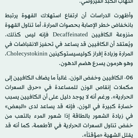
التهاب الكبد الفيروسي.
وأظهرت الدراسات أن ارتفاع استهلاك القهوة يرتبط
بانخفاض خطر الإصابة بحصوات المرارة، أما تناول القهوة
منزوعة الكافيين Decaffeinated فإنه ليس كذلك.
ويُعتقد أن الكافيين قد يساعد في تحفيز الانقباضات في
المرارة وزيادة إفراز كوليسيستوكينين Cholecystokinin،
وهو هرمون يسرع هضم الدهون.
06- الكافيين وخفض الوزن. غالباً ما يضاف الكافيين إلى
مكملات إنقاص الوزن للمساعدة في «حرق السعرات
الحرارية». ورغم أنه لا يوجد دليل على أن الكافيين يسبب
خسارة كبيرة في الوزن، فإنه قد يساعد لدى «البعض»
في زيادة الشعور بالطاقة إذا شعور المرء بالتعب من
خفض تناول السعرات الحرارية في الأطعمة، كما أنه قد
يقلل الشهية «مؤقتاً».