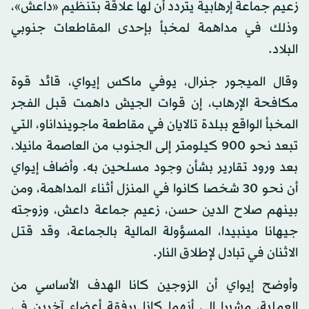
زعيم جماعة إرهابية يتردد أن لها علاقة بتنظيم «داعش»،
وذلك في مداهمة لمخبأ بإحدى المقاطعات جنوبي
البلاد.
وقال الميجور جنرال، يوفي ماكس إيواي، قائد قوة
مكافحة الإرهاب، إن قوات الجيش داهمت قبل الفجر
المخبأ الواقع ببلدة تالايان في مقاطعة ماجوينداناو، التي
تبعد نحو 900 كيلومتر إلى الجنوب من العاصمة مانيلا،
بعد ورود تقارير بشأن وجود مسلحين به. وأضاف إيواي
أن نحو 30 شخصا كانوا في المنزل أثناء المداهمة، ومن
بينهم صلاح الدين حسن، زعيم جماعة داعش، وزوجته
جيهانا مينبيدا، المسؤولة المالية بالجماعة، وقد قتل
الاثنان في تبادل لإطلاق النار.
وأوضح إيواي أن الزوجين كانا الهدف الأساسي من
العملية، مشيرا إلى أنهما كانا برفقة أعضاء آخرين في