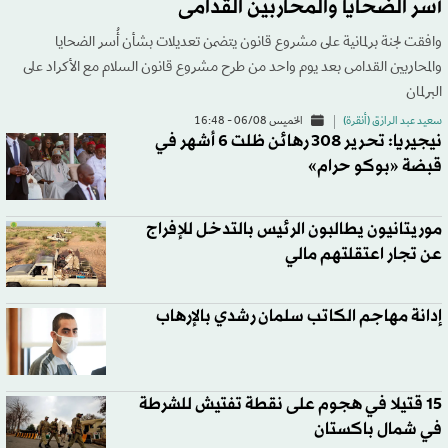
أُسر الضحايا والمحاربين القدامى
وافقت لجنة برلمانية على مشروع قانون يتضمن تعديلات بشأن أُسر الضحايا
والمحاربين القدامى بعد يوم واحد من طرح مشروع قانون السلام مع الأكراد على
البرلمان
سعيد عبد الرازق (أنقرة)
الخميس 06/08 - 16:48
نيجيريا: تحرير 308 رهائن ظلت 6 أشهر في
قبضة «بوكو حرام»
موريتانيون يطالبون الرئيس بالتدخل للإفراج
عن تجار اعتقلتهم مالي
إدانة مهاجم الكاتب سلمان رشدي بالإرهاب
15 قتيلا في هجوم على نقطة تفتيش للشرطة
في شمال باكستان