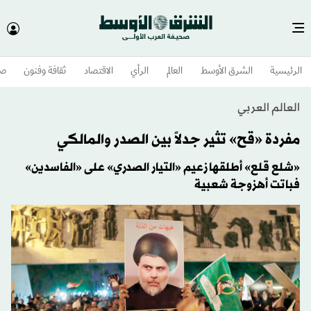
الرئيسية
الشرق الأوسط​
العالم
الرأي
الاقتصاد
ثقافة وفنون
صح
العالم العربي
مفردة «قح» تثير جدلاً بين الصدر والمالكي
«شلع قلع» أطلقها زعيم «التيار الصدري» على «الفاسدين»
فباتت أهزوجة شعبية