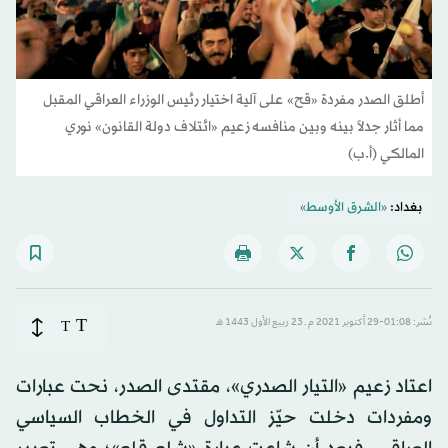
أطلق الصدر مفردة «قح» على آلية اختيار رئيس الوزراء العراقي المقبل
مما أثار جدلاً بينه وبين منافسه زعيم «ائتلاف دولة القانون» نوري
المالكي (أ.ب)
بغداد:
«الشرق الأوسط»
T
نُشر: 01:08-29 أكتوبر 2021 م ـ 23 ربيع الأول 1443 هـ
T
اعتاد زعيم «التيار الصدري»، مقتدى الصدر، نحت عبارات
ومفردات دخلت حيّز التداول في الخطاب السياسي