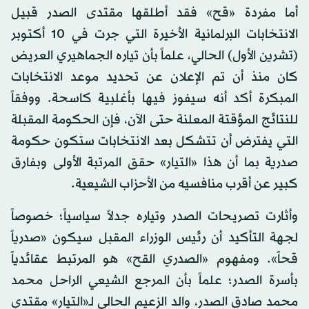
أما مفردة «قح» فقد أطلقها مقتدى الصدر قبيل
الانتخابات البرلمانية الأخيرة التي جرت في 10 أكتوبر
(تشرين الأول) الحالي، علماً بأن تياره الجماهيري العريض
كان منذ أن تم الإعلان عن تحديد موعد الانتخابات
المبكرة أكد أنه سيفوز فيها بأغلبية كاسحة. ووفقاً
للنتائج المؤقتة المعلنة حتى الآن، فإن الحكومة المقبلة
التي يفترض أن تتشكل بعد الانتخابات ستكون حكومة
صدرية بما أن هذا «التيار» حقق المرتبة الأولى وبفارق
كبير عن أقرب منافسيه من الأحزاب الشيعية.
وأثارت تصريحات الصدر وتياره جدلاً سياسياً؛ خصوصاً
لجهة التأكيد أن رئيس الوزراء المقبل سيكون «صدرياً
قحاً». ومفهوم «الصدري القح» هو المرتبط عقائدياً
بأسرة الصدر؛ علماً بأن المرجع الشيعي الراحل محمد
محمد صادق الصدر، والد الزعيم الحالي لـ«التيار» مقتدى