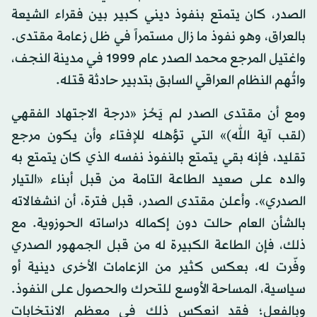
الصدر، كان يتمتع بنفوذ ديني كبير بين فقراء الشيعة
بالعراق، وهو نفوذ ما زال مستمراً في ظل زعامة مقتدى.
واغتيل المرجع محمد الصدر عام 1999 في مدينة النجف،
واتُهم النظام العراقي السابق بتدبير حادثة قتله.
ومع أن مقتدى الصدر لم يَحُز «درجة الاجتهاد الفقهي
(لقب آية الله)» التي تؤهله للإفتاء وأن يكون مرجع
تقليد، فإنه بقي يتمتع بالنفوذ نفسه الذي كان يتمتع به
والده على صعيد الطاعة التامة من قبل أبناء «التيار
الصدري». وأعلن مقتدى الصدر، قبل فترة، أن انشغالاته
بالشأن العام حالت دون إكماله دراساته الحوزوية. مع
ذلك، فإن الطاعة الكبيرة له من قبل الجمهور الصدري
وفّرت له، بعكس كثير من الزعامات الأخرى دينية أو
سياسية، المساحة الأوسع للتحرك والحصول على النفوذ.
وبالفعل؛ فقد انعكس ذلك في معظم الانتخابات