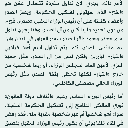
الأمر ذاته، يجري الآن تداول مفردة تتساءل عمّن هو
«القح» الذي سيتولى تشكيل الحكومة. ويصرّ الصدر
وأعضاء كتلته على أن رئيس الوزراء المقبل «صدري قح»،
من دون تحديد ما إذا كان من آل الصدر. وهنا يجري تداول
اسم جعفر محمد باقر الصدر سفير العراق في لندن وابن
عم مقتدى الصدر. كما يتم تداول اسم أحد قياديي
«التيار» البارزين ولكن ليس من آل الصدر، مثل حميد
الغزي الأمين العام لمجلس الوزراء. أو ربما شخصية من
خارج «التيار» لكنها تحظى بثقة الصدر، مثل رئيس
الوزراء الحالي مصطفى الكاظمي.
أما رئيس الوزراء السابق زعيم «ائتلاف دولة القانون»
نوري المالكي الطامح إلى تشكيل الحكومة المقبلة؛
سواء أهو شخصياً أم عبر شخصية مقربة منه، فقد رفض
في لقاء تلفزيوني أن يكون رئيس الوزراء المقبل ينطبق