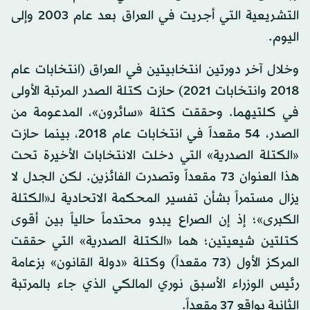
التشريعية التي أجريت في العراق بعد عام 2003 وإلى
اليوم.
وخلال آخر دورتين انتخابيتين في العراق (انتخابات عام
2018 وانتخابات 2021) حازت كتلة الصدر المرتبة الأولى
في كلتيهما. وحققت كتلة «سائرون»، المدعومة من
الصدر، 54 مقعداً في انتخابات عام 2018، بينما حازت
«الكتلة الصدرية» التي دخلت الانتخابات الأخيرة تحت
هذا العنوان 73 مقعداً وتصدرت الفائزين. لكن الجدل لا
يزال مستمراً بشأن تفسير المحكمة الاتحادية لـ«الكتلة
الكبرى»؛ إذ إن الصراع يبدو محتدماً حالياً بين أقوى
كتلتين شيعيتين؛ هما «الكتلة الصدرية» التي حققت
المركز الأول (73 مقعداً) وكتلة «دولة القانون» بزعامة
رئيس الوزراء الأسبق نوري المالكي الذي جاء بالمرتبة
الثانية بواقع 37 مقعداً.