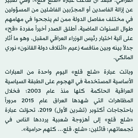
العراقي. فبعد أن شاعت عبارة «شلع قلع»؛ وهي تعبير
عن إزالة الفاسدين أو المجرَّبين الفاشلين من المسؤولين
في مختلف مفاصل الدولة ممن لم ينجحوا في مهامهم
طوال السنوات الماضية، أطلق الصدر أخيراً مفردة «قح»
على آلية اختيار رئيس الوزراء العراقي المقبل، وهو ما أثار
جدلاً بينه وبين منافسه زعيم «ائتلاف دولة القانون» نوري
المالكي.
وباتت عبارة «شلع قلع» اليوم واحدة من العبارات
الأساسية المستخدمة في الهجوم على الطبقة السياسية
العراقية الحاكمة كلها منذ عام 2003؛ فخلال
المظاهرات التي شهدها العراق عام 2015 مروراً
باحتجاجات أكتوبر (تشرين الأول) 2019، تحوّلت عبارة
«شلع قلع» إلى أهزوجة شعبية يرددها الناس في
تجمعاتهم؛ قائلين: «شلع، قلع... كلهم حرامية».