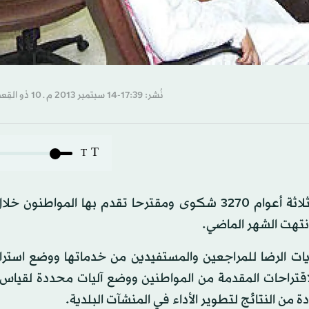
نُشر: 17:39-14 سبتمبر 2013 م ـ 10 ذو القِعدة 1434 هـ
T
T
تلقت المجالس البلدية في جميع مناطق المملكة خلال ثلاثة أعوام 3270 شكوى ومقترحا تقدم بها الموا
ويات الرضا للمراجعين والمستفيدين من خدماتها ووضع استرا
تراحات المقدمة من المواطنين ووضع آليات محددة لقياس
 من النتائج لتطوير الأداء في المنشآت البلدية.