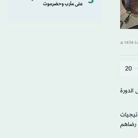
5
على مأرب وحضرموت
20
طنون خلال الدورة
تيجيات
 رضاهم