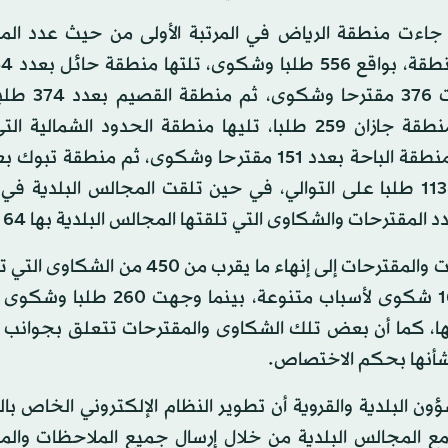
بت، جاءت منطقة الرياض في المرتبة الأولى من حيث عدد الم
ومقترحا، ثم المجالس البلدية بمنطقة عسي
منطقة مكة المكرمة بعدد 320 مقترحا وشكوى، ثم منطقة جازان 259 طلبا، تليها منطقة الحدود ال
طلبا وشكوى، ثم منطقتا الجوف والشرقية بواقع 119 و113 طلبا على التوالي، في حين تلقت المجالس البلد
وتشير تقارير إنجاز المجالس البلدية في بحث جميع الطلبات والمقترحات إلى إنهاء ما يقرب
المواطنون في جميع المناطق، إضافة إلى حفظ قرابة 160 شكوى لأسباب متنوعة
أنها، كما أن بعض تلك الشكاوى والمقترحات تتعلق بجوانب ت
م بشأنها بحكم الاختصاص.
ؤون البلدية والقروية أن تطوير النظام الإلكتروني الخاص ب
مع المجالس البلدية من خلال إرسال جميع الملاحظات والم