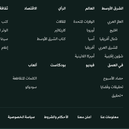
الشرق الأوسط​
العالم
الرأي
الاقتصاد
ثقافة
العالم العربي
الولايات المتحدة
المقالات
كتب
الخليج
أوروبا
كاريكاتير
الوتر 
شمال أفريقيا
آسيا
كتاب الشرق الأوسط
سينما
المشرق العربي
أفريقيا
إعلام
شؤون إقليمية
أميركا اللاتينية
في العمق
فيديو
بودكاست
ألعاب
حصاد الأسبوع
الكلمات المتقاطعة
تحقيقات وقضايا
سودوكو
+تحقيق
معلومات عنا
اعلن معنا
الأحكام والشروط
سياسة الخصوصية