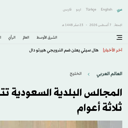
عربي
English
Türkçe
اردو
فارسى
الجمعة,
7 أغسطس 2026
-
23 صفَر 1448 هـ
الشرق الأوسط​
العالم
الرأي
ا
فادي حداد: الاعتماد على الذكاء الاصطناعي لصناعة «الكل
آخر الأخبار
العالم العربي
الخليج
ثلاثة أعوام