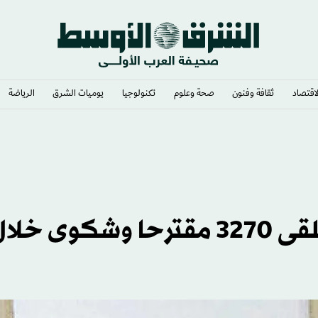
لاقتصاد
ثقافة وفنون
صحة وعلوم
تكنولوجيا
يوميات الشرق​
الرياضة
يب» أكبر خطأ
المجالس البلدية السعودية تتلقى 3270 مقترحا وشكوى خل