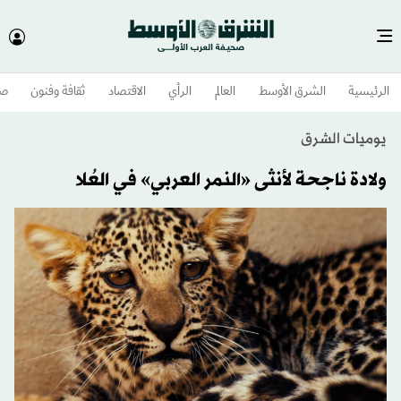
الرئيسية
الشرق الأوسط​
العالم
الرأي
الاقتصاد
ثقافة وفنون
صح
يوميات الشرق
ولادة ناجحة لأنثى «النمر العربي» في العُلا