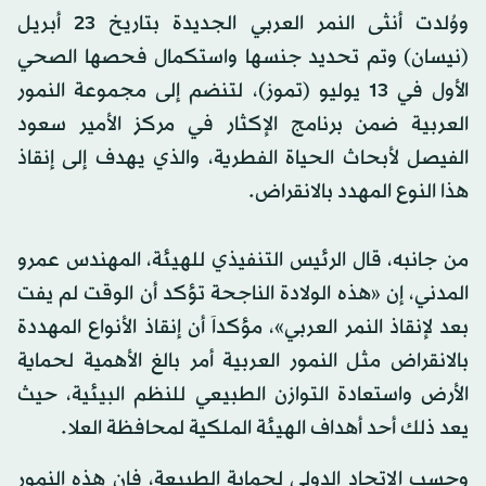
ووُلدت أنثى النمر العربي الجديدة بتاريخ 23 أبريل
(نيسان) وتم تحديد جنسها واستكمال فحصها الصحي
الأول في 13 يوليو (تموز)، لتنضم إلى مجموعة النمور
العربية ضمن برنامج الإكثار في مركز الأمير سعود
الفيصل لأبحاث الحياة الفطرية، والذي يهدف إلى إنقاذ
هذا النوع المهدد بالانقراض.
من جانبه، قال الرئيس التنفيذي للهيئة، المهندس عمرو
المدني، إن «هذه الولادة الناجحة تؤكد أن الوقت لم يفت
بعد لإنقاذ النمر العربي»، مؤكداَ أن إنقاذ الأنواع المهددة
بالانقراض مثل النمور العربية أمر بالغ الأهمية لحماية
الأرض واستعادة التوازن الطبيعي للنظم البيئية، حيث
يعد ذلك أحد أهداف الهيئة الملكية لمحافظة العلا.
وحسب الاتحاد الدولي لحماية الطبيعة، فإن هذه النمور