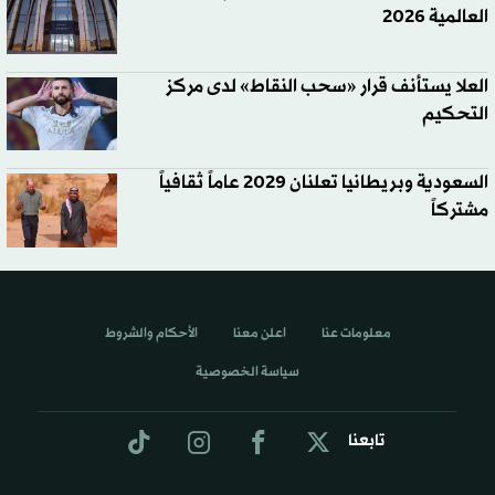
العالمية 2026
العلا يستأنف قرار «سحب النقاط» لدى مركز
التحكيم
السعودية وبريطانيا تعلنان 2029 عاماً ثقافياً
مشتركاً
معلومات عنا
اعلن معنا
الأحكام والشروط
سياسة الخصوصية
تابعنا