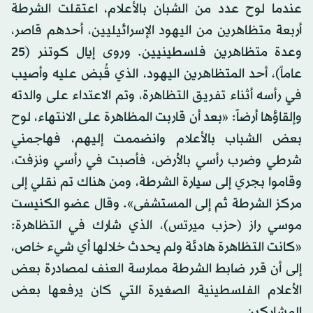
عندما لوح عدد من الشبان بالأعلام، اعتقلت الشرطة
أربعة متظاهرين من اليهود الإسرائيليين، أحدهم قاصر،
وعدة متظاهرين فلسطينيين. وروى إيال كوتنر (25
عاماً)، أحد المتظاهرين اليهود، الذي قُبض عليه وأصيب
في رأسه أثناء تفريق التظاهرة، وتم الاعتداء على والدته
وإلقاؤها أرضاً: «بعد أن قاربت المظاهرة على الانتهاء، لوح
بعض الشباب بالأعلام وانضممت إليهم، فهاجمني
شرطي وضرب رأسي بالأرض، فأصبت في رأسي ونزفت،
وقاموا بجري إلى سيارة الشرطة، ومن هناك تم نقلي إلى
مركز الشرطة ثم إلى المستشفى». وقال عضو الكنيست
موسي راز (حزب ميرتس)، الذي شارك في التظاهرة:
«كانت التظاهرة هادئة ولم يحدث خلالها أي شيء خاص،
إلى أن قرر ضابط الشرطة ممارسة العنف لمصادرة بعض
الأعلام الفلسطينية الصغيرة التي كان يرفعها بعض
المشاركين.