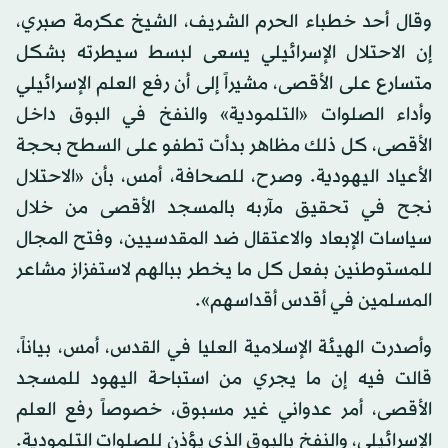
وقال أحد خطباء الحرم الشريف، الشيخ عكرمة صبري،
إن الاحتلال الإسرائيلي يسعى لبسط سيطرته بشكل
متسارع على الأقصى، مشيراً إلى أن رفع العلم الإسرائيلي
وأداء الصلوات «التلمودية» والنفخ في البوق داخل
الأقصى، كل ذلك مظاهر بدأت تطفو على السطح بحجة
الأعياد اليهودية. وصرح، للصحافة، أمس، بأن «الاحتلال
نجح في تحقيق مآربه بالمسجد الأقصى من خلال
سياسات الإبعاد والاعتقال ضد المقدسيين، وفتح المجال
للمستوطنين بفعل كل ما يخطر ببالهم لاستفزاز مشاعر
المسلمين في أقدس أقداسهم».
وأصدرت الهيئة الإسلامية العليا في القدس، أمس، بياناً،
قالت فيه إن ما يجري من استباحة اليهود للمسجد
الأقصى، أمر عدواني غير مسبوق، خصوصاً رفع العلم
الإسرائيلي، والنفخ بالبوق الذي يؤذن للصلوات التلمودية.